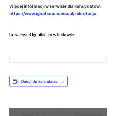
Więcej informacji w serwisie dla kandydatów:
https://www.ignatianum.edu.pl/rekrutacja
Uniwersytet Ignatianum w Krakowie
Dodaj do kalendarza
W
Festiwal Nauki –
Drzwi Otwarte