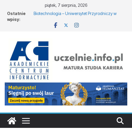
piątek, 7 sierpnia, 2026
Ostatnie
Biotechnologia – Uniwersytet Przyrodniczy w
wpisy:
Poznaniu
Zarządzanie w turystyce w Katowicach
Turystyka – Uniwersytet Wrocławski
Oceanotechnika w Szczecinie
Dodatkowa rekrutacja na studia na UJD –
Uniwersytet Jana Długosza w Częstochowie