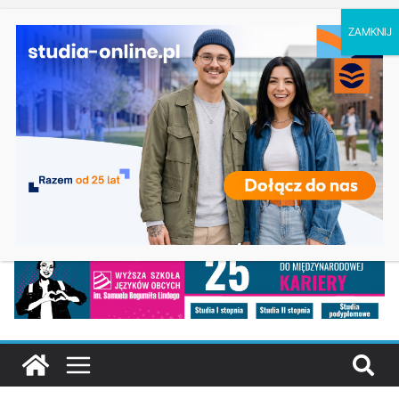
piątek, 7 sierpnia, 2026
Ostatnie
Pedagogika przedszkolna i wczesnoszkolna w
wpisy:
Skierniewicach
Kosmetologia w Opolu
Logistyka – studia inżynierskie na Uniwersytecie
Szczecińskim
Elektroniczne przetwarzanie informacji w Krakowie
Prawo w Łomży