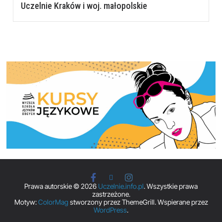
Uczelnie Kraków i woj. małopolskie
Prawa autorskie © 2026
Uczelnie.info.pl
. Wszystkie prawa
zastrzeżone.
Motyw:
ColorMag
stworzony przez ThemeGrill. Wspierane przez
WordPress
.