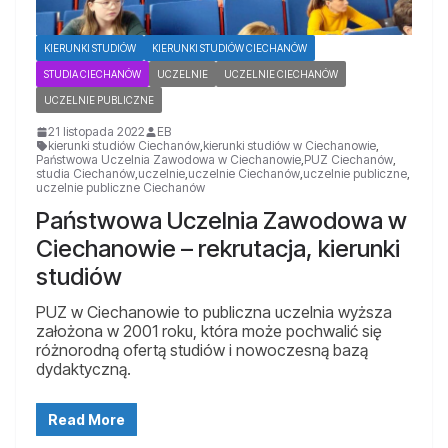
KIERUNKI STUDIÓW
KIERUNKI STUDIÓW CIECHANÓW
STUDIA CIECHANÓW
UCZELNIE
UCZELNIE CIECHANÓW
UCZELNIE PUBLICZNE
21 listopada 2022
EB
kierunki studiów Ciechanów
,
kierunki studiów w Ciechanowie
,
Państwowa Uczelnia Zawodowa w Ciechanowie
,
PUZ Ciechanów
,
studia Ciechanów
,
uczelnie
,
uczelnie Ciechanów
,
uczelnie publiczne
,
uczelnie publiczne Ciechanów
Państwowa Uczelnia Zawodowa w
Ciechanowie – rekrutacja, kierunki
studiów
PUZ w Ciechanowie to publiczna uczelnia wyższa
założona w 2001 roku, która może pochwalić się
różnorodną ofertą studiów i nowoczesną bazą
dydaktyczną.
Read More