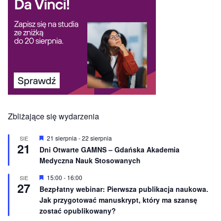
Zbliżające się wydarzenia
W
21 sierpnia
-
22 sierpnia
SIE
21
y
Dni Otwarte GAMNS – Gdańska Akademia
r
Medyczna Nauk Stosowanych
ó
ż
n
W
15:00
-
16:00
SIE
27
i
y
Bezpłatny webinar: Pierwsza publikacja naukowa.
o
r
Jak przygotować manuskrypt, który ma szansę
n
ó
e
ż
zostać opublikowany?
n