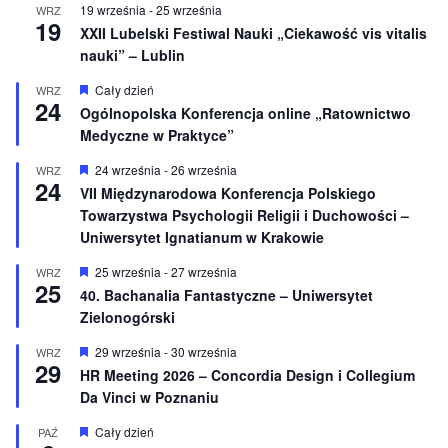
19 września
-
25 września
WRZ
e
19
XXII Lubelski Festiwal Nauki „Ciekawość vis vitalis
nauki” – Lublin
W
Cały dzień
WRZ
24
y
Ogólnopolska Konferencja online „Ratownictwo
r
Medyczne w Praktyce”
ó
ż
n
W
24 września
-
26 września
WRZ
24
i
y
VII Międzynarodowa Konferencja Polskiego
o
r
Towarzystwa Psychologii Religii i Duchowości –
n
ó
e
ż
Uniwersytet Ignatianum w Krakowie
n
i
W
25 września
-
27 września
WRZ
o
25
y
40. Bachanalia Fantastyczne – Uniwersytet
n
r
e
Zielonogórski
ó
ż
n
W
29 września
-
30 września
WRZ
29
i
y
HR Meeting 2026 – Concordia Design i Collegium
o
r
Da Vinci w Poznaniu
n
ó
e
ż
n
W
Cały dzień
PAŹ
i
y