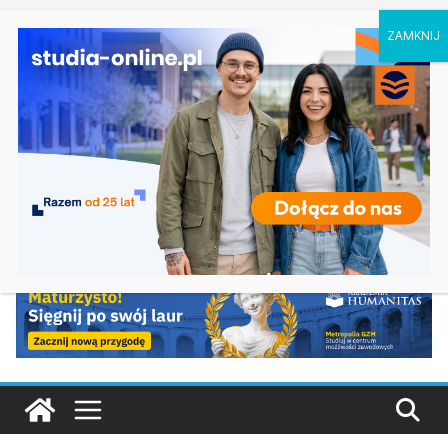
piątek, 7 sierpnia, 2026
Ostatnie
Informatyka w Koszalinie
wpisy:
Dziedzictwo kultury materialnej we
Wrocławiu
Ekonomia w Katowicach
Budownictwo w Opolu
Geografia w Katowicach