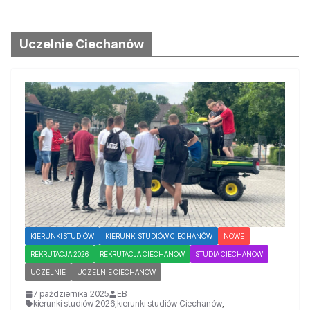
Uczelnie Ciechanów
KIERUNKI STUDIÓW
KIERUNKI STUDIÓW CIECHANÓW
NOWE
REKRUTACJA 2026
REKRUTACJA CIECHANÓW
STUDIA CIECHANÓW
UCZELNIE
UCZELNIE CIECHANÓW
7 października 2025
EB
kierunki studiów 2026
,
kierunki studiów Ciechanów
,