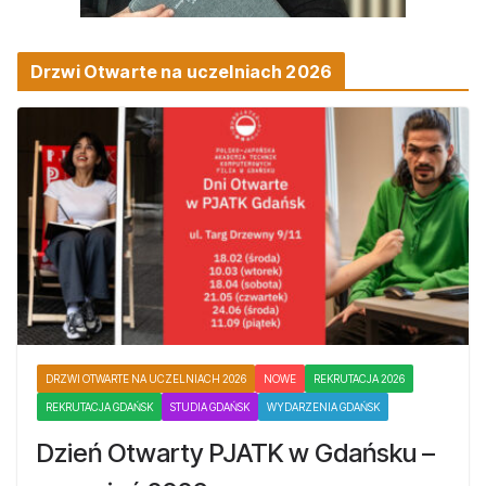
Drzwi Otwarte na uczelniach 2026
DRZWI OTWARTE NA UCZELNIACH 2026
NOWE
REKRUTACJA 2026
REKRUTACJA GDAŃSK
STUDIA GDAŃSK
WYDARZENIA GDAŃSK
Dzień Otwarty PJATK w Gdańsku –