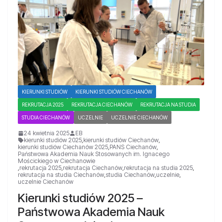
KIERUNKI STUDIÓW
KIERUNKI STUDIÓW CIECHANÓW
REKRUTACJA 2025
REKRUTACJA CIECHANÓW
REKRUTACJA NA STUDIA
STUDIA CIECHANÓW
UCZELNIE
UCZELNIE CIECHANÓW
24 kwietnia 2025
EB
kierunki studiów 2025
,
kierunki studiów Ciechanów
,
kierunki studiów Ciechanów 2025
,
PANS Ciechanów
,
Państwowa Akademia Nauk Stosowanych im. Ignacego
Mościckiego w Ciechanowie
,
rekrutacja 2025
,
rekrutacja Ciechanów
,
rekrutacja na studia 2025
,
rekrutacja na studia Ciechanów
,
studia Ciechanów
,
uczelnie
,
uczelnie Ciechanów
Kierunki studiów 2025 –
Państwowa Akademia Nauk