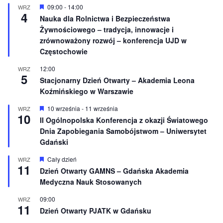
i
W
09:00
-
14:00
WRZ
o
4
y
Nauka dla Rolnictwa i Bezpieczeństwa
n
r
e
Żywnościowego – tradycja, innowacje i
ó
ż
zrównoważony rozwój – konferencja UJD w
n
Częstochowie
i
o
12:00
WRZ
n
5
e
Stacjonarny Dzień Otwarty – Akademia Leona
Koźmińskiego w Warszawie
W
10 września
-
11 września
WRZ
10
y
II Ogólnopolska Konferencja z okazji Światowego
r
Dnia Zapobiegania Samobójstwom – Uniwersytet
ó
ż
Gdański
n
i
W
Cały dzień
WRZ
o
11
y
Dzień Otwarty GAMNS – Gdańska Akademia
n
r
e
Medyczna Nauk Stosowanych
ó
ż
n
09:00
WRZ
11
i
Dzień Otwarty PJATK w Gdańsku
o
n