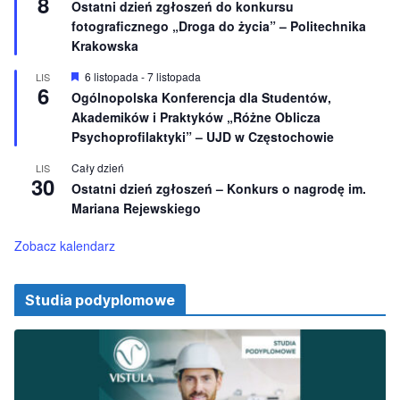
8
Ostatni dzień zgłoszeń do konkursu
o
r
fotograficznego „Droga do życia” – Politechnika
n
ó
e
ż
Krakowska
n
i
W
6 listopada
-
7 listopada
LIS
o
6
y
Ogólnopolska Konferencja dla Studentów,
n
r
e
Akademików i Praktyków „Różne Oblicza
ó
ż
Psychoprofilaktyki” – UJD w Częstochowie
n
i
Cały dzień
LIS
o
30
Ostatni dzień zgłoszeń – Konkurs o nagrodę im.
n
e
Mariana Rejewskiego
Zobacz kalendarz
Studia podyplomowe