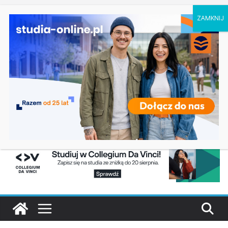
piątek, 7 sierpnia, 2026
Ostatnie
Prawo w Łomży
wpisy:
Pedagogika przedszkolna i wczesnoszkolna w
Skierniewicach
Kosmetologia w Opolu
Logistyka – studia inżynierskie na Uniwersytecie
Szczecińskim
Elektroniczne przetwarzanie informacji w
Krakowie