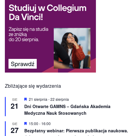
Zbliżające się wydarzenia
W
21 sierpnia
-
22 sierpnia
SIE
21
y
Dni Otwarte GAMNS – Gdańska Akademia
r
Medyczna Nauk Stosowanych
ó
ż
n
W
15:00
-
16:00
SIE
27
i
y
Bezpłatny webinar: Pierwsza publikacja naukowa.
o
r