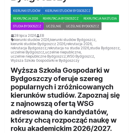
KIERUNKI STUDIÓW
KIERUNKI STUDIÓW BYDGOSZCZ
REKRUTACJA 2026
REKRUTACJA BYDGOSZCZ
REKRUTACJA NA STUDIA
STUDIA BYDGOSZCZ
UCZELNIE
UCZELNIE BYDGOSZCZ
28 lipca 2026
EB
kierunki studiów 2026
,
kierunki studiów Bydgoszcz
,
kierunki studiów Bydgoszcz 2026
,
rekrutacja 2026
,
rekrutacja Bydgoszcz
,
rekrutacja na studia 2026
,
studia Bydgoszcz
,
uczelnie Bydgoszcz
,
uczelnie niepubliczne
,
uczelnie niepubliczne Bydgoszcz
,
WSG Bydgoszcz
,
Wyższa Szkoła Gospodarki w Bydgoszczy
Wyższa Szkoła Gospodarki w
Bydgoszczy oferuje szereg
popularnych i zróżnicowanych
kierunków studiów. Zapoznaj się
z najnowszą ofertą WSG
adresowaną do kandydatów,
którzy chcą rozpocząć naukę w
roku akademickim 2026/2027.