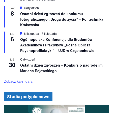
e
ż
n
W
Cały dzień
PAŹ
8
i
y
Ostatni dzień zgłoszeń do konkursu
o
r
fotograficznego „Droga do życia” – Politechnika
n
ó
e
ż
Krakowska
n
i
W
6 listopada
-
7 listopada
LIS
o
6
y
Ogólnopolska Konferencja dla Studentów,
n
r
e
Akademików i Praktyków „Różne Oblicza
ó
ż
Psychoprofilaktyki” – UJD w Częstochowie
n
i
Cały dzień
LIS
o
30
Ostatni dzień zgłoszeń – Konkurs o nagrodę im.
n
e
Mariana Rejewskiego
Zobacz kalendarz
Studia podyplomowe