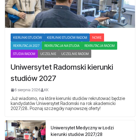
KIERUNKI STUDIÓW
KIERUNKI STUDIÓW RADOM
NOWE
REKRUTACJA 2027
REKRUTACJA NA STUDIA
REKRUTACJA RADOM
STUDIA RADOM
UCZELNIE
UCZELNIE RADOM
Uniwersytet Radomski kierunki
studiów 2027
6 sierpnia 2026
KK
Już wiadomo, na które kierunki studiów rekrutować będzie
kandydatów Uniwersytet Radomski na rok akademicki
2027/28. Poznaj szczegóły najnowszej oferty!
Uniwersytet Medyczny w Łodzi
kierunki studiów 2027/28