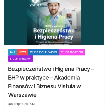
BHP
NOWE
STUDIA PODYPLOMOWE
STUDIA SPOŁECZNE
STUDIA WARSZAWA
Bezpieczeństwo i Higiena Pracy –
BHP w praktyce – Akademia
Finansów i Biznesu Vistula w
Warszawie
6 sierpnia 2026
EB