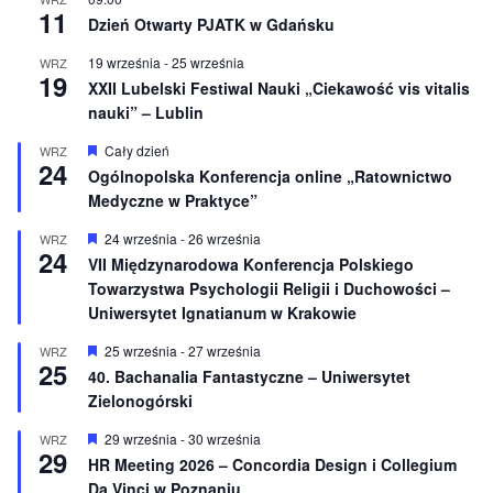
11
i
Dzień Otwarty PJATK w Gdańsku
o
n
19 września
-
25 września
WRZ
e
19
XXII Lubelski Festiwal Nauki „Ciekawość vis vitalis
nauki” – Lublin
W
Cały dzień
WRZ
24
y
Ogólnopolska Konferencja online „Ratownictwo
r
Medyczne w Praktyce”
ó
ż
n
W
24 września
-
26 września
WRZ
24
i
y
VII Międzynarodowa Konferencja Polskiego
o
r
Towarzystwa Psychologii Religii i Duchowości –
n
ó
e
ż
Uniwersytet Ignatianum w Krakowie
n
i
W
25 września
-
27 września
WRZ
o
25
y
40. Bachanalia Fantastyczne – Uniwersytet
n
r
e
Zielonogórski
ó
ż
n
W
29 września
-
30 września
WRZ
29
i
y
HR Meeting 2026 – Concordia Design i Collegium
o
r
Da Vinci w Poznaniu
n
ó