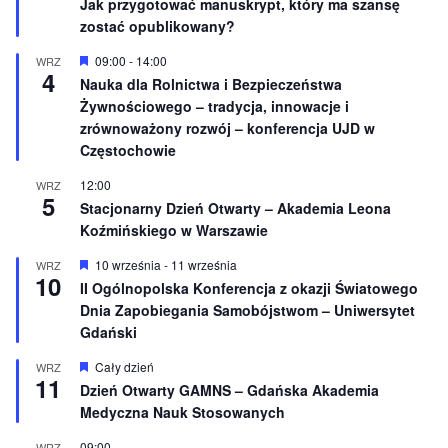
Jak przygotować manuskrypt, który ma szansę
n
ó
e
ż
zostać opublikowany?
n
i
W
09:00
-
14:00
WRZ
o
4
y
Nauka dla Rolnictwa i Bezpieczeństwa
n
r
e
Żywnościowego – tradycja, innowacje i
ó
ż
zrównoważony rozwój – konferencja UJD w
n
Częstochowie
i
o
12:00
WRZ
n
5
e
Stacjonarny Dzień Otwarty – Akademia Leona
Koźmińskiego w Warszawie
W
10 września
-
11 września
WRZ
10
y
II Ogólnopolska Konferencja z okazji Światowego
r
Dnia Zapobiegania Samobójstwom – Uniwersytet
ó
ż
Gdański
n
i
W
Cały dzień
WRZ
o
11
y
Dzień Otwarty GAMNS – Gdańska Akademia
n
r
e
Medyczna Nauk Stosowanych
ó
ż
n
09:00
WRZ