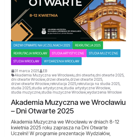
DRZWI OTWARTE NA UCZELNIACH 2025
REKRUTACJA 2025
REKRUTACJA WROCŁAW
STUDIA ARTYSTYCZNE
STUDIA MUZYCZNE
STUDIA WROCŁAW
WYDARZENIA WROCŁAW
31 marca 2025
EB
Akademia Muzyczna we Wrocławiu
,
dni otwarte
,
dni otwarte 2025
,
dni otwarte Wrocław
,
drzwi otwarte
,
drzwi otwarte 2025
,
drzwi otwarte Wrocław
,
rekrutacja 2025
,
rekrutacja na studia 2025
,
studia 2025
,
studia artystyczne
,
studia artystyczne Wrocław
,
studia muzyczne
,
studia muzyczne Wrocław
,
wydarzenia Wrocław
Akademia Muzyczna we Wrocławiu
– Dni Otwarte 2025
Akademia Muzyczna we Wrocławiu w dniach 8-12
kwietnia 2025 roku zaprasza na Dni Otwarte
Uczelni! W programie prezentacje Wydziałów,