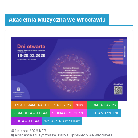
Akademia Muzyczna we Wrocławiu
DRZWI OTWARTE NA UCZELNIACH 2026
NOWE
REKRUTACJA 2026
REKRUTACJA WROCŁAW
STUDIA ARTYSTYCZNE
STUDIA MUZYCZNE
STUDIA WROCŁAW
WYDARZENIA WROCŁAW
1 marca 2026
EB
Akademia Muzyczna im. Karola Lipińskiego we Wrocławiu
,