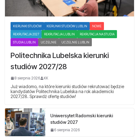
KIERUNKI STUDIÓW
KIERUNKI STUDIÓW LUBLIN
NOWE
REKRUTACJA 2027
REKRUTACJA LUBLIN
REKRUTACJA NA STUDIA
STUDIA LUBLIN
UCZELNIE
UCZELNIE LUBLIN
Politechnika Lubelska kierunki
studiów 2027/28
8 sierpnia 2026
KK
Już wiadomo, na które kierunki studiów rekrutować będzie
kandydatów Politechnika Lubelska na rok akademicki
2027/28. Sprawdź ofertę studiów!
Uniwersytet Radomski kierunki
studiów 2027
6 sierpnia 2026