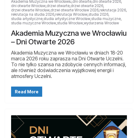
Akademia Muzyczna we Wrocławiu
,
dni otwarte
,
dni otwarte 2026
,
dni otwarte Wrocław
,
drzwi otwarte
,
drzwi otwarte 2026
,
drzwi otwarte Wrocław
,
drzwi otwarte Wrocław 2026
,
rekrutacja 2026
,
rekrutacja na studia 2026
,
rekrutacja Wrocław
,
studia 2026
,
studia artystyczne
,
studia artystyczne Wrocław
,
studia muzyczne
,
studia muzyczne Wrocław
,
studia Wrocław
,
wydarzenia Wrocław
Akademia Muzyczna we Wrocławiu
– Dni Otwarte 2026
Akademia Muzyczna we Wrocławiu w dniach 18-20
marca 2026 roku zaprasza na Dni Otwarte Uczelni.
To nie tylko szansa na zdobycie cennych informacji,
ale również doświadczenia wyjątkowej energii i
atmosfery Uczelni.
Read More