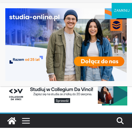
sobota, 8 sierpnia, 2026
Ostatnie
Dodatkowa rekrutacja na studia na UJD –
wpisy:
Uniwersytet Jana Długosza w Częstochowie
Uniwersytet Przyrodniczy w Poznaniu kierunki
studiów 2027/28
Psychologia w Olsztynie, zasady rekrutacji 2027
Zarządzanie, materiały i technologie w
energetyce w Rzeszowie
Politechnika Lubelska kierunki studiów 2027/28