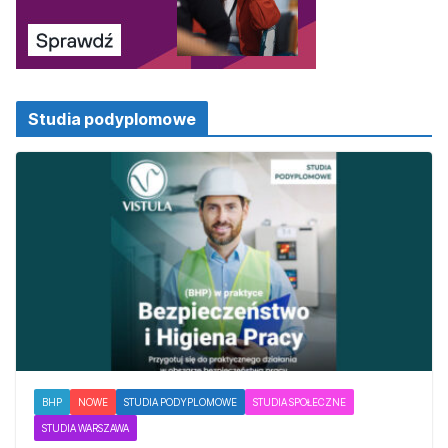
Studia podyplomowe
BHP
NOWE
STUDIA PODYPLOMOWE
STUDIA SPOŁECZNE
STUDIA WARSZAWA