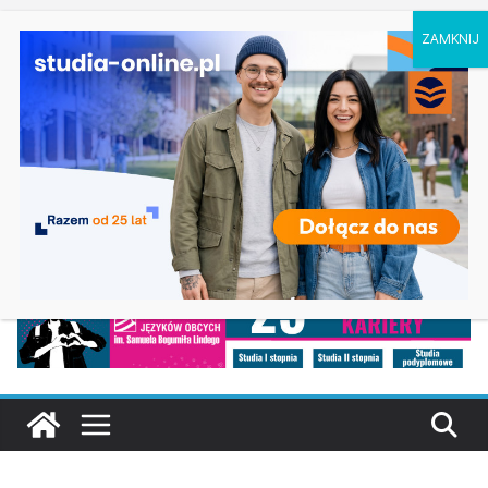
niedziela, 9 sierpnia, 2026
Ostatnie wpisy:
Geografia w Gdańsku
Ratownictwo medyczne w Olsztynie
Logistyka w Koszalinie
Informatyka w Nysie
Filozofia w Szczecinie