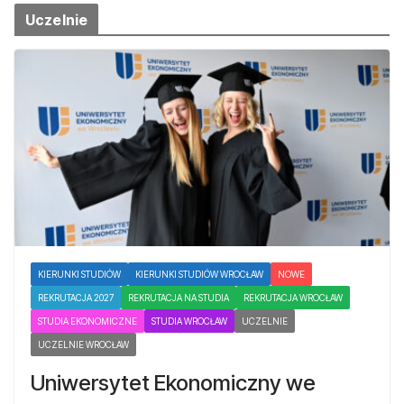
Uczelnie
KIERUNKI STUDIÓW
KIERUNKI STUDIÓW WROCŁAW
NOWE
REKRUTACJA 2027
REKRUTACJA NA STUDIA
REKRUTACJA WROCŁAW
STUDIA EKONOMICZNE
STUDIA WROCŁAW
UCZELNIE
UCZELNIE WROCŁAW
Uniwersytet Ekonomiczny we