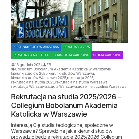
KIERUNKI STUDIÓW WARSZAWA
REKRUTACJA 2025
REKRUTACJA NA STUDIA
REKRUTACJA WARSZAWA
STUDIA WARSZAWA
16 grudnia 2024
EB
Collegium Bobolanum Akademia Katolicka w Warszawie
,
kierunki studiów 2025
,
kierunki studiów Warszawa
,
kierunki studiów Warszawa 2025
,
rekrutacja 2025
,
rekrutacja na studia 2025
,
rekrutacja na studia Warszawa
,
rekrutacja Warszawa
,
studia Warszawa
,
uczelnie
,
uczelnie Warszawa
Rekrutacja na studia 2025/2026 –
Collegium Bobolanum Akademia
Katolicka w Warszawie
Interesują Cię studia teologiczne, społeczne w
Warszawie? Sprawdź na jakie kierunki studiów
prowadzić będzie rekrutację 2025/2026 Collegium