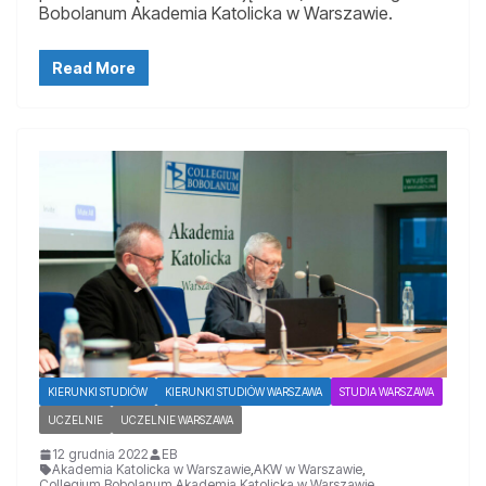
Bobolanum Akademia Katolicka w Warszawie.
Read More
KIERUNKI STUDIÓW
KIERUNKI STUDIÓW WARSZAWA
STUDIA WARSZAWA
UCZELNIE
UCZELNIE WARSZAWA
12 grudnia 2022
EB
Akademia Katolicka w Warszawie
,
AKW w Warszawie
,
Collegium Bobolanum Akademia Katolicka w Warszawie
,