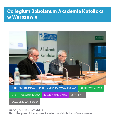
Collegium Bobolanum Akademia Katolicka
w Warszawie
KIERUNKI STUDIÓW
KIERUNKI STUDIÓW WARSZAWA
REKRUTACJA 2025
REKRUTACJA WARSZAWA
STUDIA WARSZAWA
UCZELNIE
UCZELNIE WARSZAWA
22 grudnia 2024
EB
Collegium Bobolanum Akademia Katolicka w Warszawie
,