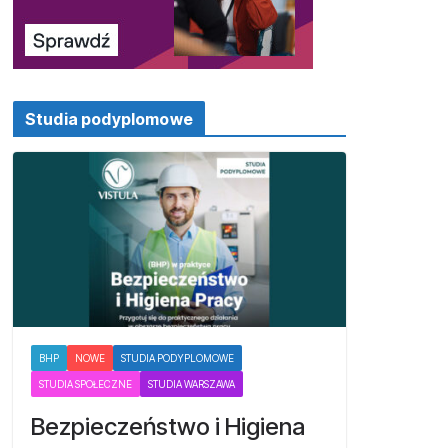
Studia podyplomowe
BHP
NOWE
STUDIA PODYPLOMOWE
STUDIA SPOŁECZNE
STUDIA WARSZAWA
Bezpieczeństwo i Higiena