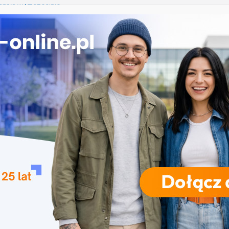
nika w Szczecinie
ekrutacja na studia na UJD – Uniwersytet Jana
 Częstochowie
gia – Uniwersytet Przyrodniczy w Poznaniu
e w turystyce w Katowicach
 Uniwersytet Wrocławski
RODZAJE STUDIÓW
REKRUTACJA
DRZWI OTWARTE
TO