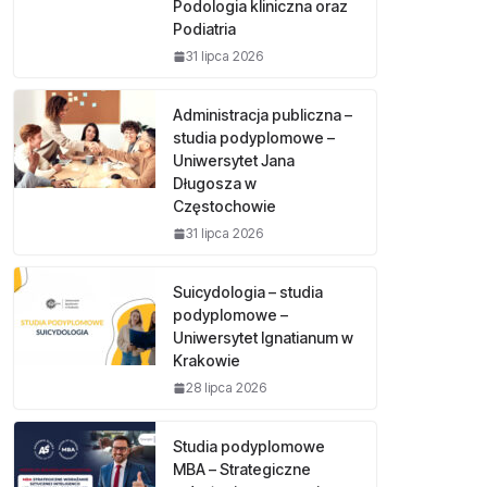
Podologia kliniczna oraz
Podiatria
31 lipca 2026
Administracja publiczna –
studia podyplomowe –
Uniwersytet Jana
Długosza w
Częstochowie
31 lipca 2026
Suicydologia – studia
podyplomowe –
Uniwersytet Ignatianum w
Krakowie
28 lipca 2026
Studia podyplomowe
MBA – Strategiczne