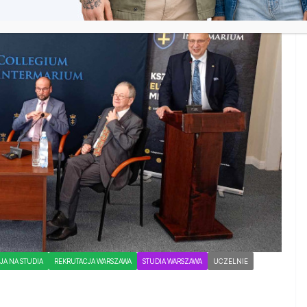
JA NA STUDIA
REKRUTACJA WARSZAWA
STUDIA WARSZAWA
UCZELNIE