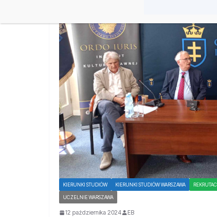
KIERUNKI STUDIÓW
KIERUNKI STUDIÓW WARSZAWA
REKRUTAC
UCZELNIE WARSZAWA
12 października 2024
EB