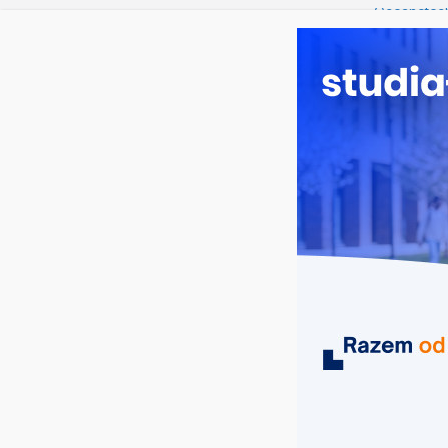
sobota, 8 sierpnia, 2026
Ostatnie wpisy:
Oceanotech
Dodatkowa r
Długosza w
Biotechnolo
Zarządzani
Turystyka –
MIASTA
UCZELNIE
KIERUNKI
Collegium Intermarium