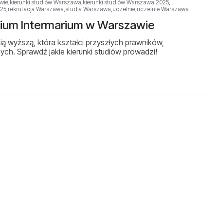
wie
,
kierunki studiów Warszawa
,
kierunki studiów Warszawa 2025
,
025
,
rekrutacja Warszawa
,
studia Warszawa
,
uczelnie
,
uczelnie Warszawa
egium Intermarium w Warszawie
nią wyższą, która kształci przyszłych prawników,
ch. Sprawdź jakie kierunki studiów prowadzi!