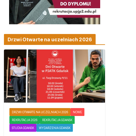
Drzwi Otwarte na uczelniach 2026
DRZWI OTWARTE NA UCZELNIACH 2026
NOWE
REKRUTACJA 2026
REKRUTACJA GDAŃSK
STUDIA GDAŃSK
WYDARZENIA GDAŃSK