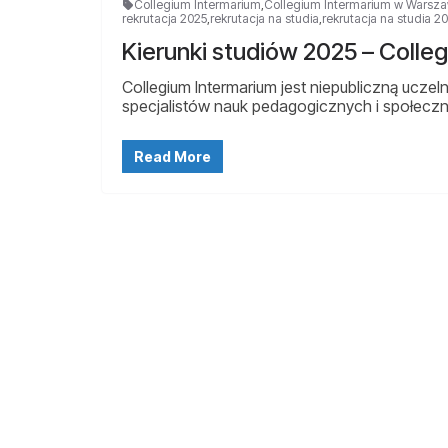
Collegium Intermarium
,
Collegium Intermarium w Warsza
rekrutacja 2025
,
rekrutacja na studia
,
rekrutacja na studia 2
Kierunki studiów 2025 – Coll
Collegium Intermarium jest niepubliczną uczel
specjalistów nauk pedagogicznych i społeczny
Read More