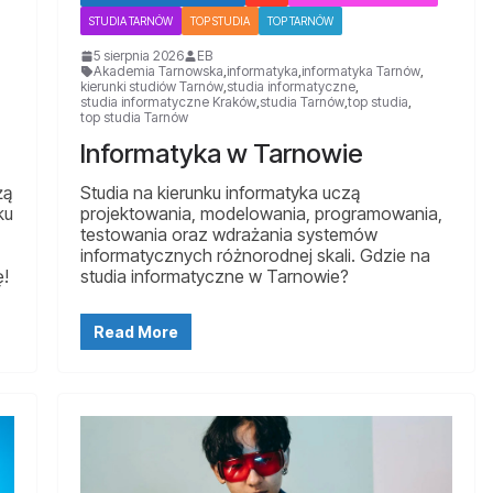
STUDIA TARNÓW
TOP STUDIA
TOP TARNÓW
5 sierpnia 2026
EB
Akademia Tarnowska
,
informatyka
,
informatyka Tarnów
,
kierunki studiów Tarnów
,
studia informatyczne
,
studia informatyczne Kraków
,
studia Tarnów
,
top studia
,
top studia Tarnów
Informatyka w Tarnowie
żą
Studia na kierunku informatyka uczą
ku
projektowania, modelowania, programowania,
testowania oraz wdrażania systemów
informatycznych różnorodnej skali. Gdzie na
ę!
studia informatyczne w Tarnowie?
Read More