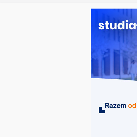
piątek, 7 sierpnia, 2026
Ostatnie wpisy:
Elektroniczn
Prawo w Ło
Pedagogika 
Kosmetologi
Logistyka – 
MIASTA
UCZELNIE
KIERUNKI
Studia informatyczne