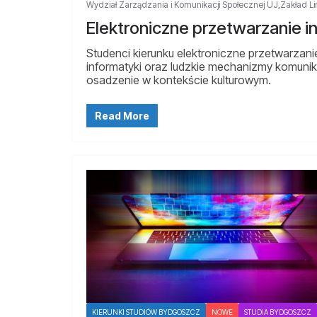
Wydział Zarządzania i Komunikacji Społecznej UJ
,
Zakład L
Elektroniczne przetwarzanie i
Studenci kierunku elektroniczne przetwarzani
informatyki oraz ludzkie mechanizmy komunikac
osadzenie w kontekście kulturowym.
Read More
KIERUNKI STUDIÓW BYDGOSZCZ
NOWE
STUDIA BYDGOSZCZ