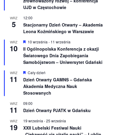
zrównoważony rozwój – konferencja
n
UJD w Częstochowie
i
o
12:00
WRZ
n
5
e
Stacjonarny Dzień Otwarty – Akademia
Leona Koźmińskiego w Warszawie
W
10 września
-
11 września
WRZ
10
y
II Ogólnopolska Konferencja z okazji
r
Światowego Dnia Zapobiegania
ó
ż
Samobójstwom – Uniwersytet Gdański
n
i
W
Cały dzień
WRZ
o
11
y
Dzień Otwarty GAMNS – Gdańska
n
r
e
Akademia Medyczna Nauk
ó
ż
Stosowanych
n
i
09:00
WRZ
o
11
Dzień Otwarty PJATK w Gdańsku
n
e
19 września
-
25 września
WRZ
19
XXII Lubelski Festiwal Nauki
„Ciekawość vis vitalis nauki” – Lublin