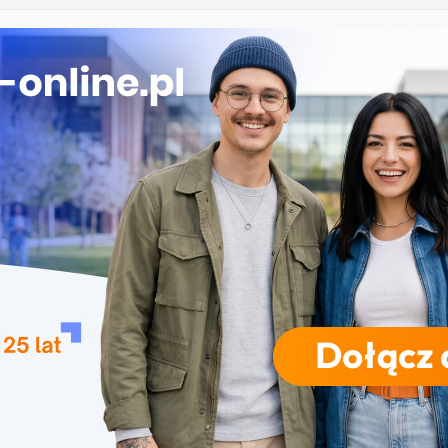
e przetwarzanie informacji w Krakowie
mży
przedszkolna i wczesnoszkolna w Skierniewicach
a w Opolu
studia inżynierskie na Uniwersytecie Szczecińskim
RODZAJE STUDIÓW
REKRUTACJA
DRZWI OTWARTE
TO