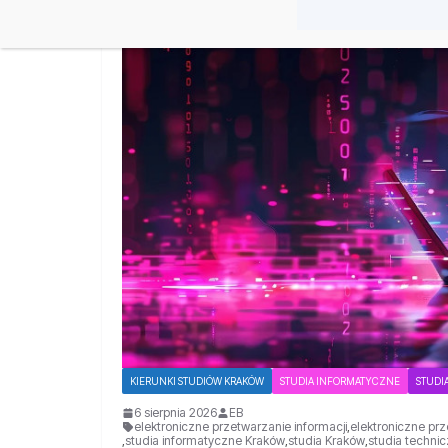
KIERUNKI STUDIÓW KRAKÓW
STUDIA INFORMATYCZNE
STUDI
6 sierpnia 2026
EB
elektroniczne przetwarzanie informacji
,
elektroniczne prz
,
studia informatyczne Kraków
,
studia Kraków
,
studia techni