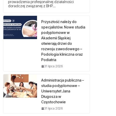
prowadzenia profesjonalnej działalności
doradczej związanej z BHP…
Przyszłość należy do
specjalistów. Nowe studia
podyplomowe w
Akademii Śląskiej
otwierają drzwi do
rozwoju zawodowego –
Podologia kliniczna oraz
Podiatria
31 lipca 2026
Administracja publiczna –
studia podyplomowe –
Uniwersytet Jana
Długosza w
Częstochowie
31 lipca 2026