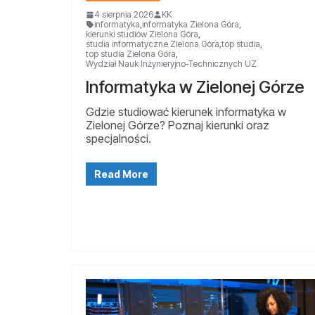
4 sierpnia 2026
KK
informatyka
,
informatyka Zielona Góra
,
kierunki studiów Zielona Góra
,
studia informatyczne Zielona Góra
,
top studia
,
top studia Zielona Góra
,
Wydział Nauk Inżynieryjno-Technicznych UZ
Informatyka w Zielonej Górze
Gdzie studiować kierunek informatyka w
Zielonej Górze? Poznaj kierunki oraz
specjalności.
Read More