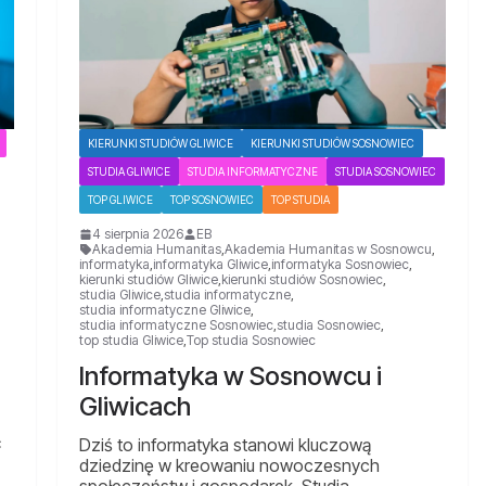
KIERUNKI STUDIÓW GLIWICE
KIERUNKI STUDIÓW SOSNOWIEC
STUDIA GLIWICE
STUDIA INFORMATYCZNE
STUDIA SOSNOWIEC
TOP GLIWICE
TOP SOSNOWIEC
TOP STUDIA
4 sierpnia 2026
EB
Akademia Humanitas
,
Akademia Humanitas w Sosnowcu
,
informatyka
,
informatyka Gliwice
,
informatyka Sosnowiec
,
kierunki studiów Gliwice
,
kierunki studiów Sosnowiec
,
studia Gliwice
,
studia informatyczne
,
studia informatyczne Gliwice
,
studia informatyczne Sosnowiec
,
studia Sosnowiec
,
top studia Gliwice
,
Top studia Sosnowiec
Informatyka w Sosnowcu i
Gliwicach
ć
Dziś to informatyka stanowi kluczową
dziedzinę w kreowaniu nowoczesnych
społeczeństw i gospodarek. Studia