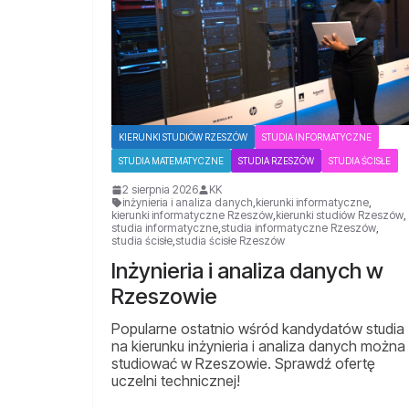
KIERUNKI STUDIÓW RZESZÓW
STUDIA INFORMATYCZNE
STUDIA MATEMATYCZNE
STUDIA RZESZÓW
STUDIA ŚCISŁE
2 sierpnia 2026
KK
inżynieria i analiza danych
,
kierunki informatyczne
,
kierunki informatyczne Rzeszów
,
kierunki studiów Rzeszów
,
studia informatyczne
,
studia informatyczne Rzeszów
,
studia ścisłe
,
studia ścisłe Rzeszów
Inżynieria i analiza danych w
Rzeszowie
Popularne ostatnio wśród kandydatów studia
na kierunku inżynieria i analiza danych można
studiować w Rzeszowie. Sprawdź ofertę
uczelni technicznej!