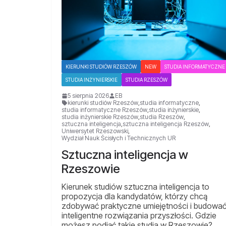
KIERUNKI STUDIÓW RZESZÓW
NEW
STUDIA INFORMATYCZNE
STUDIA INŻYNIERSKIE
STUDIA RZESZÓW
5 sierpnia 2026
EB
kierunki studiów Rzeszów
,
studia informatyczne
,
studia informatyczne Rzeszów
,
studia inżynierskie
,
studia inżynierskie Rzeszów
,
studia Rzeszów
,
sztuczna inteligencja
,
sztuczna inteligencja Rzeszów
,
Uniwersytet Rzeszowski
,
Wydział Nauk Ścisłych i Technicznych UR
Sztuczna inteligencja w
Rzeszowie
Kierunek studiów sztuczna inteligencja to
propozycja dla kandydatów, którzy chcą
zdobywać praktyczne umiejętności i budowa
inteligentne rozwiązania przyszłości. Gdzie
możesz podjąć takie studia w Rzeszowie?