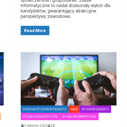
informatyczne to nadal doskonały wybór dla
kandydatów, gwarantujący atrakcyjne
perspektywy zawodowe.
Read More
KIERUNKI STUDIÓW BYDGOSZCZ
NEW
STUDIA BYDGOSZCZ
STUDIA HUMANISTYCZNE
STUDIA INFORMATYCZNE
3 sierpnia 2026
EB