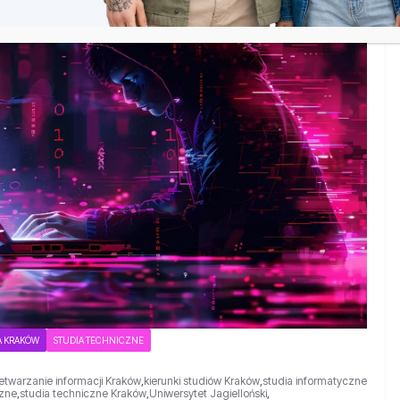
A KRAKÓW
STUDIA TECHNICZNE
etwarzanie informacji Kraków
,
kierunki studiów Kraków
,
studia informatyczne
czne
,
studia techniczne Kraków
,
Uniwersytet Jagielloński
,