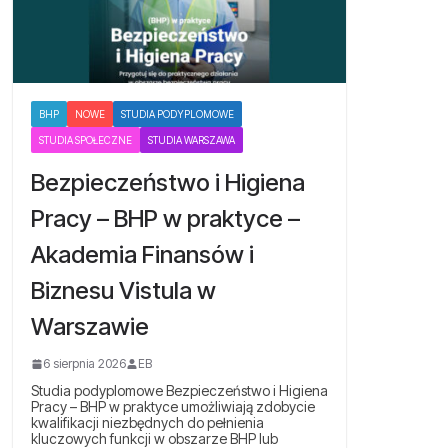
BHP
NOWE
STUDIA PODYPLOMOWE
STUDIA SPOŁECZNE
STUDIA WARSZAWA
Bezpieczeństwo i Higiena
Pracy – BHP w praktyce –
Akademia Finansów i
Biznesu Vistula w
Warszawie
6 sierpnia 2026
EB
Studia podyplomowe Bezpieczeństwo i Higiena
Pracy – BHP w praktyce umożliwiają zdobycie
kwalifikacji niezbędnych do pełnienia
kluczowych funkcji w obszarze BHP lub