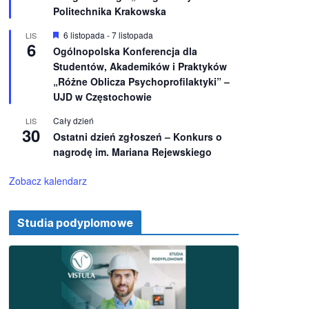
e
ż
Politechnika Krakowska
n
i
W
6 listopada
-
7 listopada
LIS
o
6
y
Ogólnopolska Konferencja dla
n
r
e
Studentów, Akademików i Praktyków
ó
ż
„Różne Oblicza Psychoprofilaktyki” –
n
UJD w Częstochowie
i
o
Cały dzień
LIS
n
30
e
Ostatni dzień zgłoszeń – Konkurs o
nagrodę im. Mariana Rejewskiego
Zobacz kalendarz
Studia podyplomowe