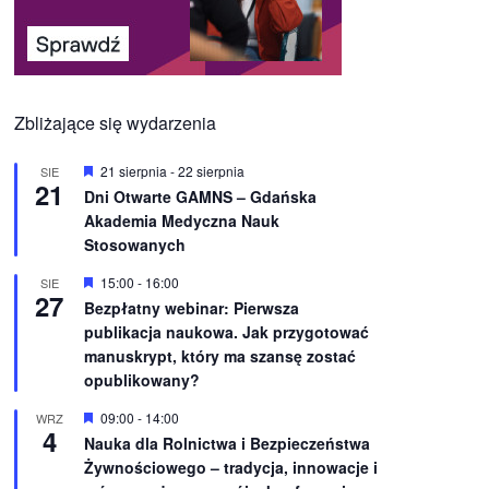
Zbliżające się wydarzenia
W
21 sierpnia
-
22 sierpnia
SIE
21
y
Dni Otwarte GAMNS – Gdańska
r
Akademia Medyczna Nauk
ó
ż
Stosowanych
n
i
W
15:00
-
16:00
SIE
o
27
y
Bezpłatny webinar: Pierwsza
n
r
e
publikacja naukowa. Jak przygotować
ó
ż
manuskrypt, który ma szansę zostać
n
opublikowany?
i
o
W
09:00
-
14:00
WRZ
n
4
y
e
Nauka dla Rolnictwa i Bezpieczeństwa
r
Żywnościowego – tradycja, innowacje i
ó
ż