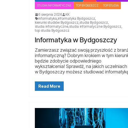
STUDIA INFORMATYCZNE
TOP BYDGOSZCZ
TOP STUDIA
6 sierpnia 2026
KK
informatyka
,
informatyka Bydgoszcz
,
kierunki studiów Bydgoszcz
,
studia Bydgoszcz
,
studia informatyczne
,
studia informatyczne Bydgoszcz
,
top studia Bydgoszcz
Informatyka w Bydgoszczy
Zamierzasz związać swoją przyszłość z bran
informatyczną? Dobrym krokiem w tym kierun
będzie zdobycie odpowiedniego
wykształcenia! Sprawdź, na jakich uczelniach
w Bydgoszczy możesz studiować informatyk
Read More