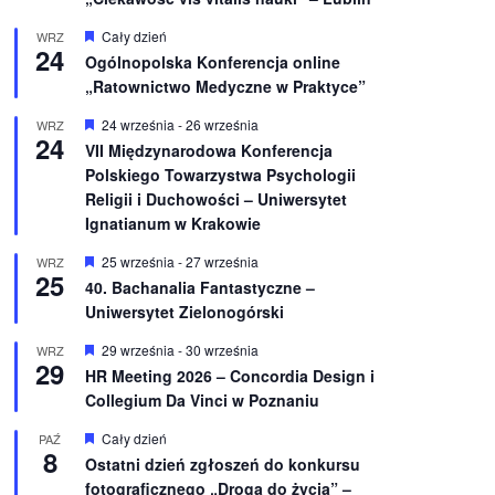
W
Cały dzień
WRZ
24
y
Ogólnopolska Konferencja online
r
„Ratownictwo Medyczne w Praktyce”
ó
ż
n
W
24 września
-
26 września
WRZ
24
i
y
VII Międzynarodowa Konferencja
o
r
Polskiego Towarzystwa Psychologii
n
ó
e
ż
Religii i Duchowości – Uniwersytet
n
Ignatianum w Krakowie
i
o
W
25 września
-
27 września
WRZ
n
25
y
e
40. Bachanalia Fantastyczne –
r
Uniwersytet Zielonogórski
ó
ż
n
W
29 września
-
30 września
WRZ
29
i
y
HR Meeting 2026 – Concordia Design i
o
r
Collegium Da Vinci w Poznaniu
n
ó
e
ż
n
W
Cały dzień
PAŹ
8
i
y
Ostatni dzień zgłoszeń do konkursu
o
r
fotograficznego „Droga do życia” –
n
ó