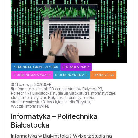
KIERUNKI STUDIÓW BIAŁYSTOK
STUDIA BIAŁYSTOK
STUDIA INFORMATYCZNE
STUDIA INŻYNIERSKIE
TOP BIAŁYSTOK
11 czerwca 2026
EB
informatyka
,
kierunki PB
,
kierunki studiów Białystok
,
PB
,
Politechnika Białostocka
,
studia Białystok
,
studia informatyczne
,
studia informatyczne Białystok
,
studia inżynierskie
,
studia inżynierskie Białystok
,
top studia Białystok
,
Wydział Informatyki PB
Informatyka – Politechnika
Białostocka
Informatyka w Białymstoku? Wybierz studia na