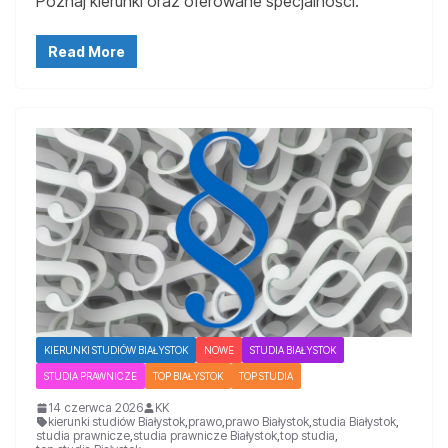
Poznaj kierunki oraz oferowane specjalności.
Read More
KIERUNKI STUDIÓW BIAŁYSTOK
NOWE
STUDIA BIAŁYSTOK
STUDIA PRAWNICZE
TOP BIAŁYSTOK
TOP STUDIA
14 czerwca 2026
KK
kierunki studiów Białystok
,
prawo
,
prawo Białystok
,
studia Białystok
,
studia prawnicze
,
studia prawnicze Białystok
,
top studia
,