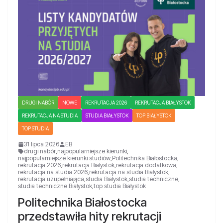
DRUGI NABÓR
NOWE
REKRUTACJA 2026
REKRUTACJA BIAŁYSTOK
REKRUTACJA NA STUDIA
STUDIA BIAŁYSTOK
TOP BIAŁYSTOK
TOP STUDIA
31 lipca 2026
EB
drugi nabór
,
najpopularniejsze kierunki
,
najpopularniejsze kierunki studiów
,
Politechnika Białostocka
,
rekrutacja 2026
,
rekrutacja Białystok
,
rekrutacja dodatkowa
,
rekrutacja na studia 2026
,
rekrutacja na studia Białystok
,
rekrutacja uzupełniająca
,
studia Białystok
,
studia techniczne
,
studia techniczne Białystok
,
top studia Białystok
Politechnika Białostocka
przedstawiła hity rekrutacji