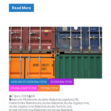
Read More
KIERUNKI STUDIÓW BIAŁYSTOK
STUDIA BIAŁYSTOK
STUDIA LOGISTYCZNE
TOP BIAŁYSTOK
7 lipca 2026
EB
kierunki PB
,
kierunki studiów Białystok
,
logistyka
,
PB
,
Politechnika Białostocka
,
studia Białystok
,
studia logistyczne
,
studia logistyczne Białystok
,
studia techniczne
,
studia techniczne Białystok
,
top studia Białystok
,