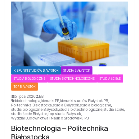
KIERUNKI STUDIÓW BIAŁYSTOK
STUDIA BIAŁYSTOK
STUDIA BIOLOGICZNE
STUDIA BIOTECHNOLOGICZNE
STUDIA ŚCISŁE
TOP BIAŁYSTOK
5 lipca 2026
EB
biotechnologia
,
kierunki PB
,
kierunki studiów Białystok
,
PB
,
Politechnika Białostocka
,
studia Białystok
,
studia biologiczne
,
studia biologiczne Białystok
,
studia biotechnologiczne
,
studia ścisłe
,
studia ścisłe Białystok
,
top studia Białystok
,
Wydział Budownictwa i Nauk o Środowisku PB
Biotechnologia – Politechnika
Białostocka