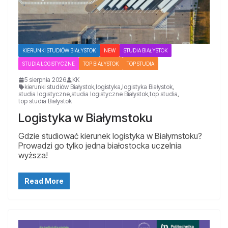
KIERUNKI STUDIÓW BIAŁYSTOK
NEW
STUDIA BIAŁYSTOK
STUDIA LOGISTYCZNE
TOP BIAŁYSTOK
TOP STUDIA
5 sierpnia 2026
KK
kierunki studiów Białystok
,
logistyka
,
logistyka Białystok
,
studia logistyczne
,
studia logistyczne Białystok
,
top studia
,
top studia Białystok
Logistyka w Białymstoku
Gdzie studiować kierunek logistyka w Białymstoku?
Prowadzi go tylko jedna białostocka uczelnia
wyższa!
Read More