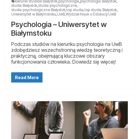
kierunki studiów Białystok
,
psychologia
,
psychologia Białystok
,
studia Białystok
,
studia psychologiczne
,
studia psychologiczne Białystok
,
top studia
,
top studia Białystok
,
Uniwersytet w Białymstoku
,
UwB
,
Wydział Nauk o Edukacji UwB
Psychologia – Uniwersytet w
Białymstoku
Podczas studiów na kierunku psychologia na UwB
zdobędziesz wszechstronną wiedzę teoretyczną i
praktyczną, obejmującą kluczowe obszary
funkcjonowania człowieka. Dowiedz się więcej!
Read More