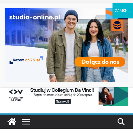
czwartek, 6 sierpnia, 2026
Ostatnie
Elektroniczne przetwarzanie informacji w
wpisy:
Krakowie
Prawo w Łomży
Pedagogika przedszkolna i wczesnoszkolna w
Skierniewicach
Kosmetologia w Opolu
Logistyka – studia inżynierskie na Uniwersytecie
Szczecińskim