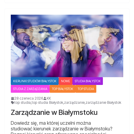
KIERUNKI STUDIÓW BIAŁYSTOK
NOWE
STUDIA BIAŁYSTOK
STUDIA Z ZARZĄDZANIA
TOP BIAŁYSTOK
TOP STUDIA
28 czerwca 2026
KK
top studia
,
top studia Białystok
,
zarządzanie
,
zarządzanie Białystok
Zarządzanie w Białymstoku
Dowiedz się, ma której uczelni można
studiować kierunek zarządzanie w Białymstoku?