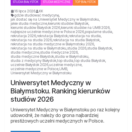
STUDIA BIAŁYSTOK
STUDIA MEDYCZNE
TOP BIAŁYSTOK
16 lipca 2026
KK
gdzie studiować medycynę
,
jak dostać się na Uniwersytet Medyczny w Białymstoku
,
jakie studia medyczne
,
kierunki studiów Białystok
,
kierunki studiów Białystok 2026
,
kierunki studiów na UMB 2026
,
najlepsze uczelnie medyczne w Polsce 2026
,
popularne studia
,
rekrutacja 2026
,
rekrutacja Białystok
,
rekrutacja na studia
,
rekrutacja na studia 2026
,
rekrutacja na studia Białystok
,
rekrutacja na studia medyczne w Białymstoku 2026
,
rekrutacja na studia w Białymstoku
,
studia 2026
,
studia Białystok
,
studia medyczne
,
studia medyczne 2026
,
studia medyczne Białystok
,
studia w Białymstoku
,
studia z medycyny Białystok
,
top studia
,
top studia Białystok
,
uczelnie Białystok 2026
,
uczelnie medyczne
,
uczelnie medyczne w Polsce
,
UMB
,
Uniwersytet Medyczny w Białymstoku
Uniwersytet Medyczny w
Białymstoku. Ranking kierunków
studiów 2026
Uniwersytet Medyczny w Białymstoku po raz kolejny
udowodnił, że należy do grona najbardziej
prestiżowych uczelni medycznych w Polsce.