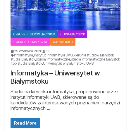
KIERUNKI STUDIÓW BIAŁYSTOK
STUDIA BIAŁYSTOK
STUDIA INFORMATYCZNE
TOP BIAŁYSTOK
29 czerwca 2026
KK
informatyka
,
Instytut Informatyki UwB
,
kierunki studiów Białystok
,
studia Białystok
,
studia informatyczne
,
studia informatyczne Białystok
,
top studia Białystok
,
Uniwersytet w Białymstoku
,
UwB
Informatyka – Uniwersytet w
Białymstoku
Studia na kierunku informatyka, proponowane przez
Instytut Informatyki UwB, skierowane są do
kandydatów zainteresowanych poznaniem narzędzi
informatycznych …
Read More