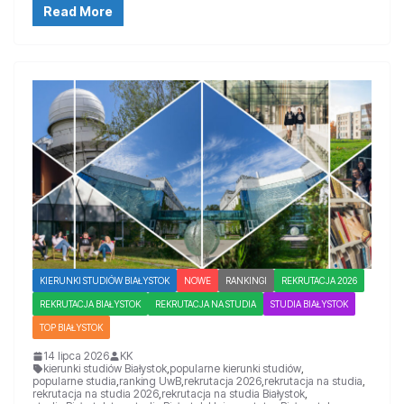
Read More
KIERUNKI STUDIÓW BIAŁYSTOK
NOWE
RANKINGI
REKRUTACJA 2026
REKRUTACJA BIAŁYSTOK
REKRUTACJA NA STUDIA
STUDIA BIAŁYSTOK
TOP BIAŁYSTOK
14 lipca 2026
KK
kierunki studiów Białystok
,
popularne kierunki studiów
,
popularne studia
,
ranking UwB
,
rekrutacja 2026
,
rekrutacja na studia
,
rekrutacja na studia 2026
,
rekrutacja na studia Białystok
,