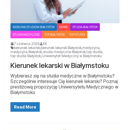
KIERUNKI STUDIÓW BIAŁYSTOK
NOWE
STUDIA BIAŁYSTOK
STUDIA MEDYCZNE
TOP BIAŁYSTOK
TOP STUDIA
7 czerwca 2026
KK
kierunek lekarski
,
kierunek lekarski Białystok
,
medycyna
,
medycyna Białystok
,
studia medyczne Białystok
,
top studia
,
top studia Białystok
,
Uniwersytet Medyczny w Białymstoku
Kierunek lekarski w Białymstoku
Wybierasz się na studia medyczne w Białymstoku?
Szczególnie interesuje Cię kierunek lekarski? Poznaj
prestiżową propozycję Uniwersytetu Medycznego w
Białymstoku
Read More