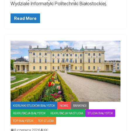
Wydziale Informatyki Politechniki Białostockiej.
Read More
KIERUNKI STUDIÓW BIAŁYSTOK
NOWE
RANKINGI
REKRUTACJA BIAŁYSTOK
REKRUTACJA NA STUDIA
STUDIA BIAŁYSTOK
TOP BIAŁYSTOK
TOP STUDIA
8 czerwca 2026
KK