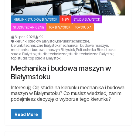
KIERUNKI STUDIÓW BIAŁYSTOK
NEW
STUDIA BIAŁYSTOK
STUDIA TECHNICZNE
TOP BIAŁYSTOK
TOP STUDIA
6 lipca 2026
KK
kierunki studiów Białystok
,
kierunki techniczne
,
kierunki techniczne Białystok
,
mechanika i budowa maszyn
,
mechanika i budowa maszyn Białystok
,
Politechnika Białostocka
,
studia Białystok
,
studia techniczne
,
studia techniczne Białystok
,
top studia
,
top studia Białystok
Mechanika i budowa maszyn w
Białymstoku
Interesują Cię studia na kierunku mechanika i budowa
maszyn w Białymstoku? Co musisz wiedzieć, zanim
podejmiesz decyzję o wyborze tego kierunku?
Read More