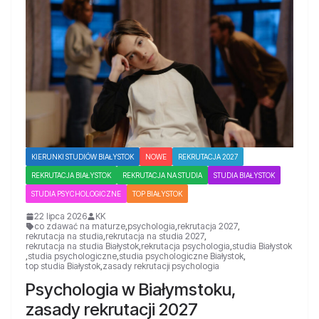
KIERUNKI STUDIÓW BIAŁYSTOK
NOWE
REKRUTACJA 2027
REKRUTACJA BIAŁYSTOK
REKRUTACJA NA STUDIA
STUDIA BIAŁYSTOK
STUDIA PSYCHOLOGICZNE
TOP BIAŁYSTOK
22 lipca 2026
KK
co zdawać na maturze
,
psychologia
,
rekrutacja 2027
,
rekrutacja na studia
,
rekrutacja na studia 2027
,
rekrutacja na studia Białystok
,
rekrutacja psychologia
,
studia Białystok
,
studia psychologiczne
,
studia psychologiczne Białystok
,
top studia Białystok
,
zasady rekrutacji psychologia
Psychologia w Białymstoku,
zasady rekrutacji 2027