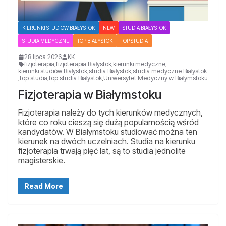
KIERUNKI STUDIÓW BIAŁYSTOK
NEW
STUDIA BIAŁYSTOK
STUDIA MEDYCZNE
TOP BIAŁYSTOK
TOP STUDIA
28 lipca 2026
KK
fizjoterapia
,
fizjoterapia Białystok
,
kierunki medyczne
,
kierunki studiów Białystok
,
studia Białystok
,
studia medyczne Białystok
,
top studia
,
top studia Białystok
,
Uniwersytet Medyczny w Białymstoku
Fizjoterapia w Białymstoku
Fizjoterapia należy do tych kierunków medycznych,
które co roku cieszą się dużą popularnością wśród
kandydatów. W Białymstoku studiować można ten
kierunek na dwóch uczelniach. Studia na kierunku
fizjoterapia trwają pięć lat, są to studia jednolite
magisterskie.
Read More