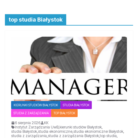
top studia Białystok
KIERUNKI STUDIÓW BIAŁYSTOK
STUDIA BIAŁYSTOK
STUDIA Z ZARZĄDZANIA
TOP BIAŁYSTOK
6 sierpnia 2026
KK
Instytut Zarządzania UwB
,
kierunki studiów Białystok
,
studia Białystok
,
studia ekonomiczne
,
studia ekonomiczne Białystok
,
studia z zarządzania
,
studia z zarządzania Białystok
,
top studia
,