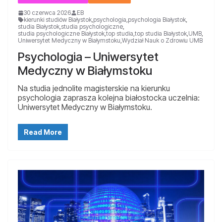
30 czerwca 2026
EB
kierunki studiów Białystok
,
psychologia
,
psychologia Białystok
,
studia Białystok
,
studia psychologiczne
,
studia psychologiczne Białystok
,
top studia
,
top studia Białystok
,
UMB
,
Uniwersytet Medyczny w Białymstoku
,
Wydział Nauk o Zdrowiu UMB
Psychologia – Uniwersytet
Medyczny w Białymstoku
Na studia jednolite magisterskie na kierunku
psychologia zaprasza kolejna białostocka uczelnia:
Uniwersytet Medyczny w Białymstoku.
Read More