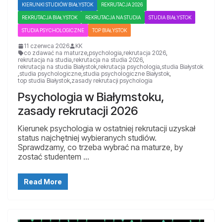
KIERUNKI STUDIÓW BIAŁYSTOK
REKRUTACJA 2026
REKRUTACJA BIAŁYSTOK
REKRUTACJA NA STUDIA
STUDIA BIAŁYSTOK
STUDIA PSYCHOLOGICZNE
TOP BIAŁYSTOK
11 czerwca 2026
KK
co zdawać na maturze
,
psychologia
,
rekrutacja 2026
,
rekrutacja na studia
,
rekrutacja na studia 2026
,
rekrutacja na studia Białystok
,
rekrutacja psychologia
,
studia Białystok
,
studia psychologiczne
,
studia psychologiczne Białystok
,
top studia Białystok
,
zasady rekrutacji psychologia
Psychologia w Białymstoku,
zasady rekrutacji 2026
Kierunek psychologia w ostatniej rekrutacji uzyskał
status najchętniej wybieranych studiów.
Sprawdzamy, co trzeba wybrać na maturze, by
zostać studentem …
Read More