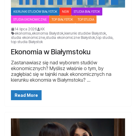
KIERUNKI STUDIÓW BIAŁYSTOK
NEW
STUDIA BIAŁYSTOK
STUDIA EKONOMICZNE
TOP BIAŁYSTOK
TOP STUDIA
14 lipca 2026
KK
ekonomia
,
ekonomia Białystok
,
kierunki studiów Białystok
,
studia ekonomiczne
,
studia ekonomiczne Białystok
,
top studia
,
top studia Białystok
Ekonomia w Białymstoku
Zastanawiasz się nad wyborem studiów
ekonomicznych? Myślisz właśnie o tym, by
zagłębiać się w tajniki nauk ekonomicznych na
kierunku ekonomia w Białymstoku? …
Read More