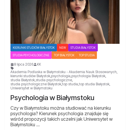
KIERUNKI STUDIÓW BIAŁYSTOK
NEW
STUDIA BIAŁYSTOK
STUDIA PSYCHOLOGICZNE
TOP BIAŁYSTOK
TOP STUDIA
8 lipca 2026
KK
Akademia Podlaska w Białymstoku - Akademia Nauk Stosowanych
,
kierunki studiów Białystok
,
psychologia
,
psychologia Białystok
,
studia Białystok
,
studia psychologiczne
,
studia psychologiczne Białystok
,
top studia
,
top studia Białystok
,
Uniwersytet w Białymstoku
Psychologia w Białymstoku
Czy w Białymstoku można studiować na kierunku
psychologia? Kierunek psychologia znajduje się
wśród propozycji takich uczelni jak Uniwersytet w
Białymstoku …