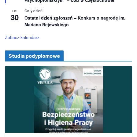
n
i
Cały dzień
LIS
o
30
Ostatni dzień zgłoszeń – Konkurs o nagrodę im.
n
e
Mariana Rejewskiego
Zobacz kalendarz
Studia podyplomowe