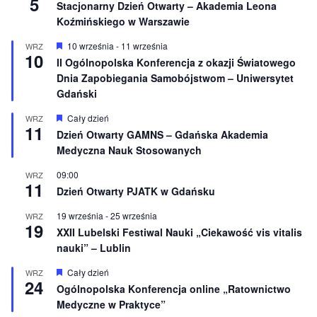
5
e
Stacjonarny Dzień Otwarty – Akademia Leona
Koźmińskiego w Warszawie
W
10 września
-
11 września
WRZ
10
y
II Ogólnopolska Konferencja z okazji Światowego
r
Dnia Zapobiegania Samobójstwom – Uniwersytet
ó
ż
Gdański
n
i
W
Cały dzień
WRZ
o
11
y
Dzień Otwarty GAMNS – Gdańska Akademia
n
r
e
Medyczna Nauk Stosowanych
ó
ż
n
09:00
WRZ
11
i
Dzień Otwarty PJATK w Gdańsku
o
n
19 września
-
25 września
WRZ
e
19
XXII Lubelski Festiwal Nauki „Ciekawość vis vitalis
nauki” – Lublin
W
Cały dzień
WRZ
24
y
Ogólnopolska Konferencja online „Ratownictwo
r
Medyczne w Praktyce”
ó
ż