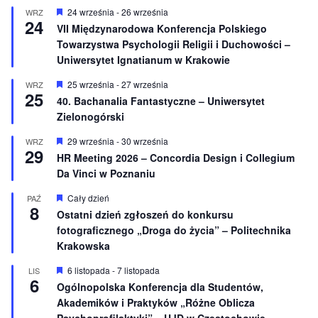
n
W
24 września
-
26 września
WRZ
24
i
y
VII Międzynarodowa Konferencja Polskiego
o
r
Towarzystwa Psychologii Religii i Duchowości –
n
ó
e
ż
Uniwersytet Ignatianum w Krakowie
n
i
W
25 września
-
27 września
WRZ
o
25
y
40. Bachanalia Fantastyczne – Uniwersytet
n
r
e
Zielonogórski
ó
ż
n
W
29 września
-
30 września
WRZ
29
i
y
HR Meeting 2026 – Concordia Design i Collegium
o
r
Da Vinci w Poznaniu
n
ó
e
ż
n
W
Cały dzień
PAŹ
8
i
y
Ostatni dzień zgłoszeń do konkursu
o
r
fotograficznego „Droga do życia” – Politechnika
n
ó
e
ż
Krakowska
n
i
W
6 listopada
-
7 listopada
LIS
o
6
y
Ogólnopolska Konferencja dla Studentów,
n
r
e
Akademików i Praktyków „Różne Oblicza
ó
ż
Psychoprofilaktyki” – UJD w Częstochowie