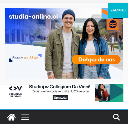
piątek, 7 sierpnia, 2026
Ostatnie
Dziedzictwo kultury materialnej we
wpisy:
Wrocławiu
Ekonomia w Katowicach
Budownictwo w Opolu
Geografia w Katowicach
Informatyka w Koszalinie