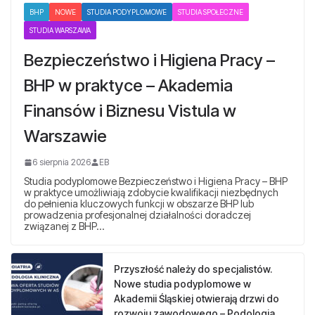
BHP
NOWE
STUDIA PODYPLOMOWE
STUDIA SPOŁECZNE
STUDIA WARSZAWA
Bezpieczeństwo i Higiena Pracy –
BHP w praktyce – Akademia
Finansów i Biznesu Vistula w
Warszawie
6 sierpnia 2026
EB
Studia podyplomowe Bezpieczeństwo i Higiena Pracy – BHP
w praktyce umożliwiają zdobycie kwalifikacji niezbędnych
do pełnienia kluczowych funkcji w obszarze BHP lub
prowadzenia profesjonalnej działalności doradczej
związanej z BHP…
Przyszłość należy do specjalistów.
Nowe studia podyplomowe w
Akademii Śląskiej otwierają drzwi do
rozwoju zawodowego – Podologia