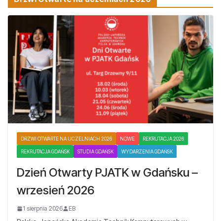
DRZWI OTWARTE NA UCZELNIACH 2026
NOWE
REKRUTACJA 2026
REKRUTACJA GDAŃSK
STUDIA GDAŃSK
WYDARZENIA GDAŃSK
Dzień Otwarty PJATK w Gdańsku –
wrzesień 2026
1 sierpnia 2026
EB