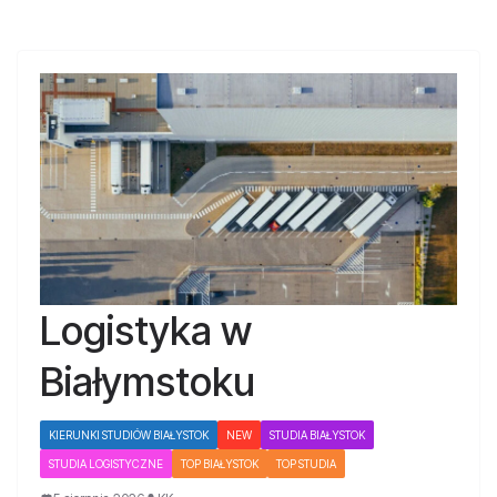
Logistyka w
Białymstoku
KIERUNKI STUDIÓW BIAŁYSTOK
NEW
STUDIA BIAŁYSTOK
STUDIA LOGISTYCZNE
TOP BIAŁYSTOK
TOP STUDIA