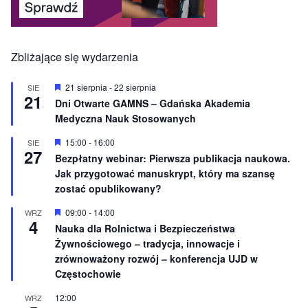
Zbliżające się wydarzenia
W
21 sierpnia
-
22 sierpnia
SIE
21
y
Dni Otwarte GAMNS – Gdańska Akademia
r
Medyczna Nauk Stosowanych
ó
ż
n
W
15:00
-
16:00
SIE
27
i
y
Bezpłatny webinar: Pierwsza publikacja naukowa.
o
r
Jak przygotować manuskrypt, który ma szansę
n
ó
e
ż
zostać opublikowany?
n
i
W
09:00
-
14:00
WRZ
o
4
y
Nauka dla Rolnictwa i Bezpieczeństwa
n
r
e
Żywnościowego – tradycja, innowacje i
ó
ż
zrównoważony rozwój – konferencja UJD w
n
Częstochowie
i
o
12:00
WRZ
n