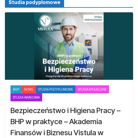
Studia podyplomowe
BHP
NOWE
STUDIA PODYPLOMOWE
STUDIA SPOŁECZNE
STUDIA WARSZAWA
Bezpieczeństwo i Higiena Pracy –
BHP w praktyce – Akademia
Finansów i Biznesu Vistula w