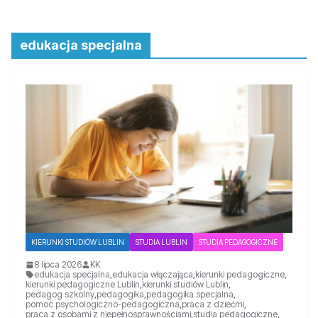
edukacja specjalna
KIERUNKI STUDIÓW LUBLIN
STUDIA LUBLIN
STUDIA PEDAGOGICZNE
8 lipca 2026
KK
edukacja specjalna
,
edukacja włączająca
,
kierunki pedagogiczne
,
kierunki pedagogiczne Lublin
,
kierunki studiów Lublin
,
pedagog szkolny
,
pedagogika
,
pedagogika specjalna
,
pomoc psychologiczno-pedagogiczna
,
praca z dziećmi
,
praca z osobami z niepełnosprawnościami
,
studia pedagogiczne
,