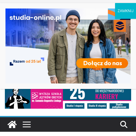
piątek, 7 sierpnia, 2026
Ostatnie
Informatyka w Koszalinie
wpisy:
Dziedzictwo kultury materialnej we
Wrocławiu
Ekonomia w Katowicach
Budownictwo w Opolu
Geografia w Katowicach