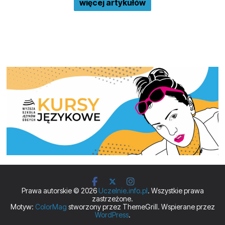
więcej artykułów
Prawa autorskie © 2026
Uczelnie.info.pl
. Wszystkie prawa
zastrzeżone.
Motyw:
ColorMag
stworzony przez ThemeGrill. Wspierane przez
WordPress
.