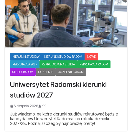
KIERUNKI STUDIÓW
KIERUNKI STUDIÓW RADOM
NOWE
REKRUTACJA 2027
REKRUTACJA NA STUDIA
REKRUTACJA RADOM
STUDIA RADOM
UCZELNIE
UCZELNIE RADOM
Uniwersytet Radomski kierunki
studiów 2027
6 sierpnia 2026
KK
Już wiadomo, na które kierunki studiów rekrutować będzie
kandydatów Uniwersytet Radomski na rok akademicki
2027/28. Poznaj szczegóły najnowszej oferty!