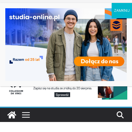
niedziela, 9 sierpnia, 2026
Ostatnie wpisy:
Geografia w Gdańsku
Ratownictwo medyczne w Olsztynie
Logistyka w Koszalinie
Informatyka w Nysie
Filozofia w Szczecinie