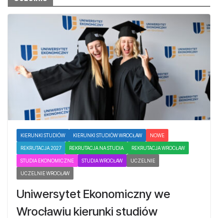
KIERUNKI STUDIÓW
KIERUNKI STUDIÓW WROCŁAW
NOWE
REKRUTACJA 2027
REKRUTACJA NA STUDIA
REKRUTACJA WROCŁAW
STUDIA EKONOMICZNE
STUDIA WROCŁAW
UCZELNIE
UCZELNIE WROCŁAW
Uniwersytet Ekonomiczny we
Wrocławiu kierunki studiów