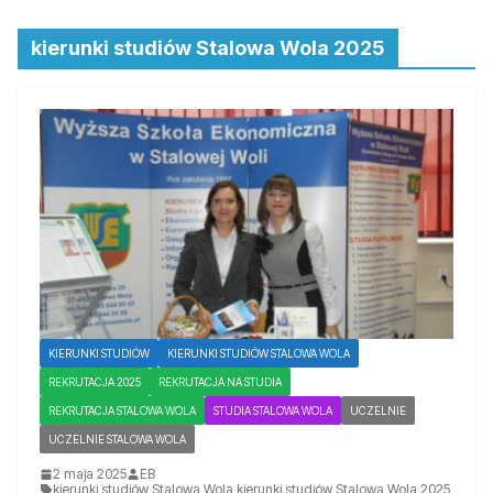
kierunki studiów Stalowa Wola 2025
KIERUNKI STUDIÓW
KIERUNKI STUDIÓW STALOWA WOLA
REKRUTACJA 2025
REKRUTACJA NA STUDIA
REKRUTACJA STALOWA WOLA
STUDIA STALOWA WOLA
UCZELNIE
UCZELNIE STALOWA WOLA
2 maja 2025
EB
kierunki studiów Stalowa Wola
,
kierunki studiów Stalowa Wola 2025
,