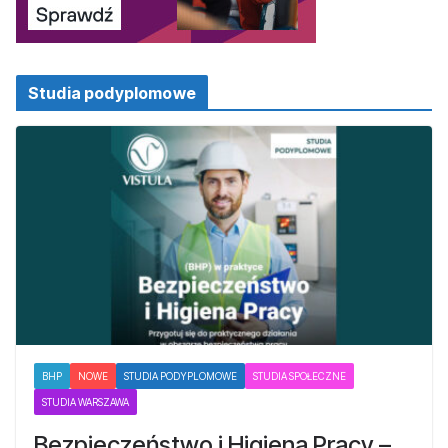
Studia podyplomowe
BHP
NOWE
STUDIA PODYPLOMOWE
STUDIA SPOŁECZNE
STUDIA WARSZAWA
Bezpieczeństwo i Higiena Pracy –