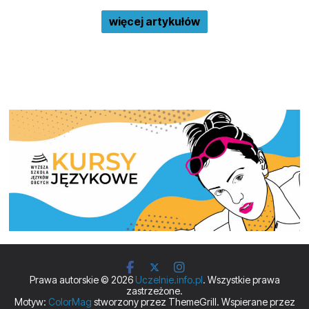
więcej artykułów
Prawa autorskie © 2026
Uczelnie.info.pl
. Wszystkie prawa
zastrzeżone.
Motyw:
ColorMag
stworzony przez ThemeGrill. Wspierane przez