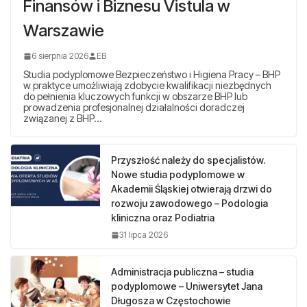
Finansów i Biznesu Vistula w
Warszawie
6 sierpnia 2026
EB
Studia podyplomowe Bezpieczeństwo i Higiena Pracy – BHP
w praktyce umożliwiają zdobycie kwalifikacji niezbędnych
do pełnienia kluczowych funkcji w obszarze BHP lub
prowadzenia profesjonalnej działalności doradczej
związanej z BHP…
Przyszłość należy do specjalistów.
Nowe studia podyplomowe w
Akademii Śląskiej otwierają drzwi do
rozwoju zawodowego – Podologia
kliniczna oraz Podiatria
31 lipca 2026
Administracja publiczna – studia
podyplomowe – Uniwersytet Jana
Długosza w Częstochowie