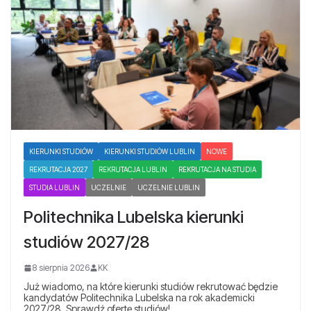
KIERUNKI STUDIÓW
KIERUNKI STUDIÓW LUBLIN
NOWE
REKRUTACJA 2027
REKRUTACJA LUBLIN
REKRUTACJA NA STUDIA
STUDIA LUBLIN
UCZELNIE
UCZELNIE LUBLIN
Politechnika Lubelska kierunki
studiów 2027/28
8 sierpnia 2026
KK
Już wiadomo, na które kierunki studiów rekrutować będzie
kandydatów Politechnika Lubelska na rok akademicki
2027/28. Sprawdź ofertę studiów!