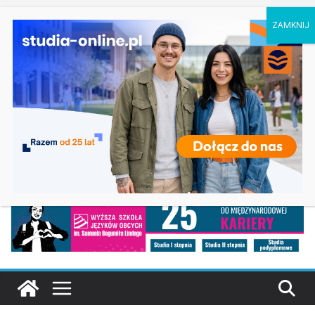
sobota, 8 sierpnia, 2026
Ostatnie
Biologia w Rzeszowie
wpisy:
Filologia słowiańska w Krakowie
Studia historyczne w Łodzi
Analityka biznesowa i Data Science – Collegium
Da Vinci w Poznaniu
Chemia w Opolu