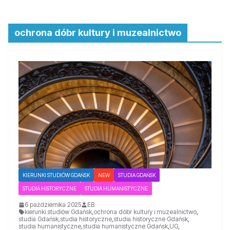
ochrona dóbr kultury i muzealnictwo
KIERUNKI STUDIÓW GDAŃSK
NEW
STUDIA GDAŃSK
STUDIA HISTORYCZNE
STUDIA HUMANISTYCZNE
6 października 2025
EB
kierunki studiów Gdańsk
,
ochrona dóbr kultury i muzealnictwo
,
studia Gdańsk
,
studia historyczne
,
studia historyczne Gdańsk
,
studia humanistyczne
,
studia humanistyczne Gdańsk
,
UG
,