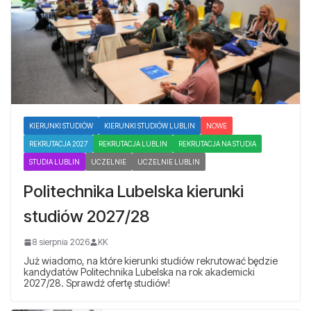
KIERUNKI STUDIÓW
KIERUNKI STUDIÓW LUBLIN
NOWE
REKRUTACJA 2027
REKRUTACJA LUBLIN
REKRUTACJA NA STUDIA
STUDIA LUBLIN
UCZELNIE
UCZELNIE LUBLIN
Politechnika Lubelska kierunki
studiów 2027/28
8 sierpnia 2026
KK
Już wiadomo, na które kierunki studiów rekrutować będzie
kandydatów Politechnika Lubelska na rok akademicki
2027/28. Sprawdź ofertę studiów!