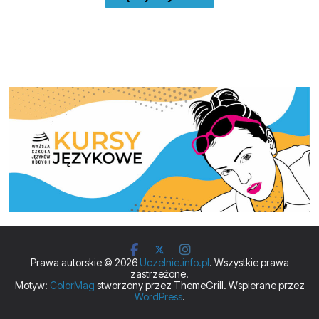
Prawa autorskie © 2026
Uczelnie.info.pl
. Wszystkie prawa
zastrzeżone.
Motyw:
ColorMag
stworzony przez ThemeGrill. Wspierane przez
WordPress
.