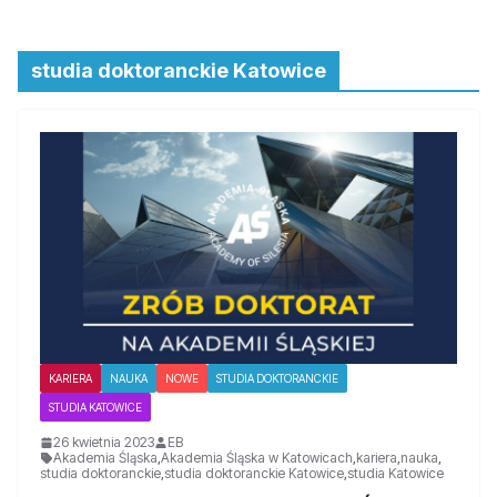
studia doktoranckie Katowice
KARIERA
NAUKA
NOWE
STUDIA DOKTORANCKIE
STUDIA KATOWICE
26 kwietnia 2023
EB
Akademia Śląska
,
Akademia Śląska w Katowicach
,
kariera
,
nauka
,
studia doktoranckie
,
studia doktoranckie Katowice
,
studia Katowice