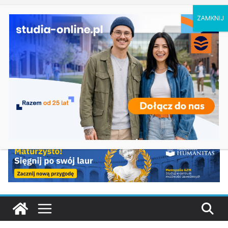
sobota, 8 sierpnia, 2026
Ostatnie
Biologia w Rzeszowie
wpisy:
Filologia słowiańska w Krakowie
Studia historyczne w Łodzi
Analityka biznesowa i Data Science – Collegium
Da Vinci w Poznaniu
Chemia w Opolu