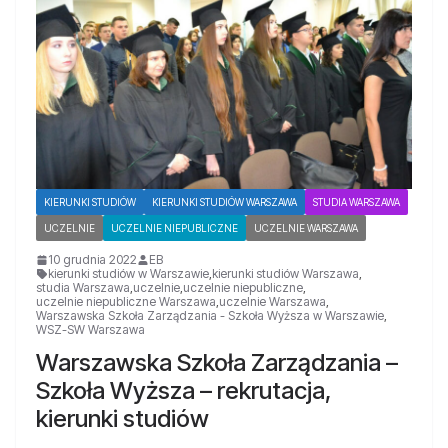
KIERUNKI STUDIÓW
KIERUNKI STUDIÓW WARSZAWA
STUDIA WARSZAWA
UCZELNIE
UCZELNIE NIEPUBLICZNE
UCZELNIE WARSZAWA
10 grudnia 2022
EB
kierunki studiów w Warszawie
,
kierunki studiów Warszawa
,
studia Warszawa
,
uczelnie
,
uczelnie niepubliczne
,
uczelnie niepubliczne Warszawa
,
uczelnie Warszawa
,
Warszawska Szkoła Zarządzania - Szkoła Wyższa w Warszawie
,
WSZ-SW Warszawa
Warszawska Szkoła Zarządzania –
Szkoła Wyższa – rekrutacja,
kierunki studiów