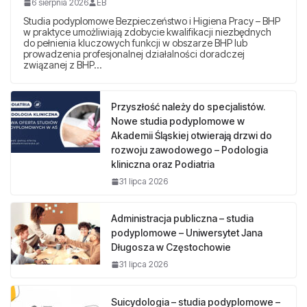
6 sierpnia 2026
EB
Studia podyplomowe Bezpieczeństwo i Higiena Pracy – BHP
w praktyce umożliwiają zdobycie kwalifikacji niezbędnych
do pełnienia kluczowych funkcji w obszarze BHP lub
prowadzenia profesjonalnej działalności doradczej
związanej z BHP…
Przyszłość należy do specjalistów.
Nowe studia podyplomowe w
Akademii Śląskiej otwierają drzwi do
rozwoju zawodowego – Podologia
kliniczna oraz Podiatria
31 lipca 2026
Administracja publiczna – studia
podyplomowe – Uniwersytet Jana
Długosza w Częstochowie
31 lipca 2026
Suicydologia – studia podyplomowe –