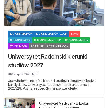
KIERUNKI STUDIÓW
KIERUNKI STUDIÓW RADOM
NOWE
REKRUTACJA 2027
REKRUTACJA NA STUDIA
REKRUTACJA RADOM
STUDIA RADOM
UCZELNIE
UCZELNIE RADOM
Uniwersytet Radomski kierunki
studiów 2027
6 sierpnia 2026
KK
Już wiadomo, na które kierunki studiów rekrutować będzie
kandydatów Uniwersytet Radomski na rok akademicki
2027/28. Poznaj szczegóły najnowszej oferty!
Uniwersytet Medyczny w Łodzi