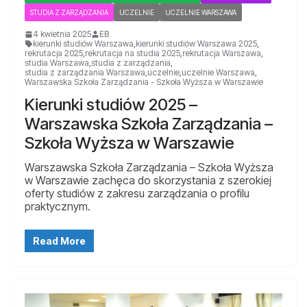
STUDIA Z ZARZĄDZANIA
UCZELNIE
UCZELNIE WARSZAWA
4 kwietnia 2025
EB
kierunki studiów Warszawa
,
kierunki studiów Warszawa 2025
,
rekrutacja 2025
,
rekrutacja na studia 2025
,
rekrutacja Warszawa
,
studia Warszawa
,
studia z zarządzania
,
studia z zarządzania Warszawa
,
uczelnie
,
uczelnie Warszawa
,
Warszawska Szkoła Zarządzania - Szkoła Wyższa w Warszawie
Kierunki studiów 2025 –
Warszawska Szkoła Zarządzania –
Szkoła Wyższa w Warszawie
Warszawska Szkoła Zarządzania – Szkoła Wyższa
w Warszawie zachęca do skorzystania z szerokiej
oferty studiów z zakresu zarządzania o profilu
praktycznym.
Read More