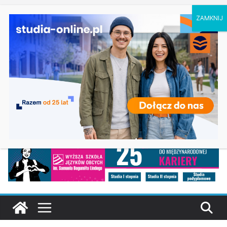
piątek, 7 sierpnia, 2026
Ostatnie
Elektroniczne przetwarzanie informacji w
wpisy:
Krakowie
Prawo w Łomży
Pedagogika przedszkolna i wczesnoszkolna w
Skierniewicach
Kosmetologia w Opolu
Logistyka – studia inżynierskie na Uniwersytecie
Szczecińskim