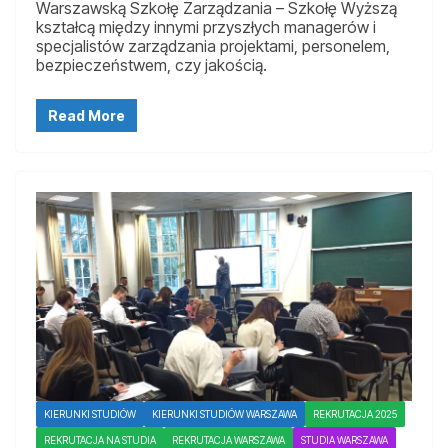
Warszawską Szkołę Zarządzania – Szkołę Wyższą
kształcą między innymi przyszłych managerów i
specjalistów zarządzania projektami, personelem,
bezpieczeństwem, czy jakością.
Read More
KIERUNKI STUDIÓW
KIERUNKI STUDIÓW WARSZAWA
REKRUTACJA 2025
REKRUTACJA NA STUDIA
REKRUTACJA WARSZAWA
STUDIA WARSZAWA