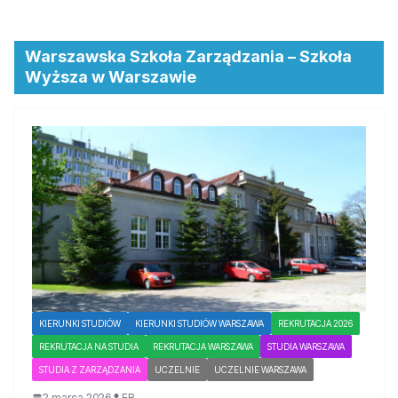
Warszawska Szkoła Zarządzania – Szkoła
Wyższa w Warszawie
KIERUNKI STUDIÓW
KIERUNKI STUDIÓW WARSZAWA
REKRUTACJA 2026
REKRUTACJA NA STUDIA
REKRUTACJA WARSZAWA
STUDIA WARSZAWA
STUDIA Z ZARZĄDZANIA
UCZELNIE
UCZELNIE WARSZAWA
2 marca 2026
EB