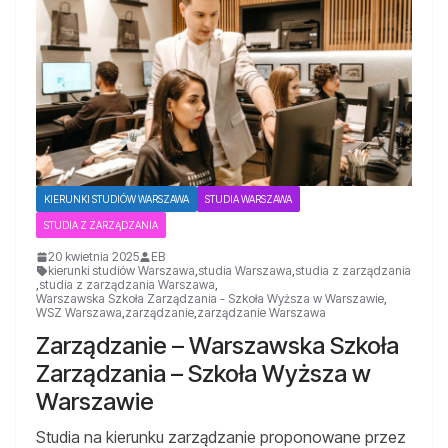
KIERUNKI STUDIÓW WARSZAWA
STUDIA WARSZAWA
STUDIA Z ZARZĄDZANIA
20 kwietnia 2025
EB
kierunki studiów Warszawa
,
studia Warszawa
,
studia z zarządzania
,
studia z zarządzania Warszawa
,
Warszawska Szkoła Zarządzania - Szkoła Wyższa w Warszawie
,
WSZ Warszawa
,
zarządzanie
,
zarządzanie Warszawa
Zarządzanie – Warszawska Szkoła
Zarządzania – Szkoła Wyższa w
Warszawie
Studia na kierunku zarządzanie proponowane przez