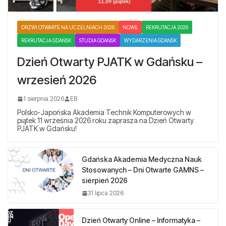
DRZWI OTWARTE NA UCZELNIACH 2026
NOWE
REKRUTACJA 2026
REKRUTACJA GDAŃSK
STUDIA GDAŃSK
WYDARZENIA GDAŃSK
Dzień Otwarty PJATK w Gdańsku –
wrzesień 2026
1 sierpnia 2026
EB
Polsko-Japońska Akademia Technik Komputerowych w
piątek 11 września 2026 roku zaprasza na Dzień Otwarty
PJATK w Gdańsku!
Gdańska Akademia Medyczna Nauk
Stosowanych – Dni Otwarte GAMNS –
sierpień 2026
31 lipca 2026
Dzień Otwarty Online – Informatyka –