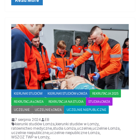
Read More
KIERUNKI STUDIÓW
KIERUNKI STUDIÓW ŁOMŻA
REKRUTACJA 2025
REKRUTACJA ŁOMŻA
REKRUTACJA NA STUDIA
STUDIA ŁOMŻA
UCZELNIE
UCZELNIE ŁOMŻA
UCZELNIE NIEPUBLICZNE
7 sierpnia 2024
EB
kierunki studiów Łomża
,
kierunki studiów w Łomży
,
ratownictwo medyczne
,
studia Łomża
,
uczelnie
,
uczelnie Łomża
,
uczelnie niepubliczne
,
uczelnie niepubliczne Łomża
,
WSZOZ TWP w Łomży
,