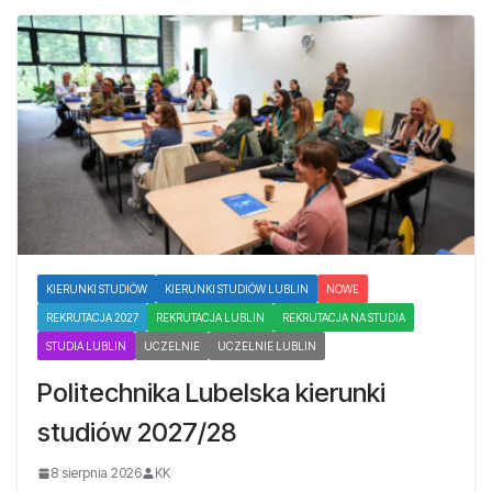
KIERUNKI STUDIÓW
KIERUNKI STUDIÓW LUBLIN
NOWE
REKRUTACJA 2027
REKRUTACJA LUBLIN
REKRUTACJA NA STUDIA
STUDIA LUBLIN
UCZELNIE
UCZELNIE LUBLIN
Politechnika Lubelska kierunki
studiów 2027/28
8 sierpnia 2026
KK