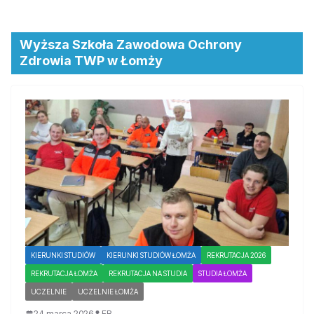
Wyższa Szkoła Zawodowa Ochrony
Zdrowia TWP w Łomży
KIERUNKI STUDIÓW
KIERUNKI STUDIÓW ŁOMŻA
REKRUTACJA 2026
REKRUTACJA ŁOMŻA
REKRUTACJA NA STUDIA
STUDIA ŁOMŻA
UCZELNIE
UCZELNIE ŁOMŻA
24 marca 2026
EB