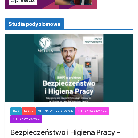
Studia podyplomowe
BHP
NOWE
STUDIA PODYPLOMOWE
STUDIA SPOŁECZNE
STUDIA WARSZAWA
Bezpieczeństwo i Higiena Pracy –