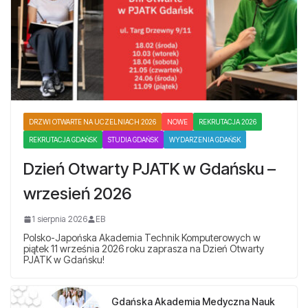
DRZWI OTWARTE NA UCZELNIACH 2026
NOWE
REKRUTACJA 2026
REKRUTACJA GDAŃSK
STUDIA GDAŃSK
WYDARZENIA GDAŃSK
Dzień Otwarty PJATK w Gdańsku –
wrzesień 2026
1 sierpnia 2026
EB
Polsko-Japońska Akademia Technik Komputerowych w
piątek 11 września 2026 roku zaprasza na Dzień Otwarty
PJATK w Gdańsku!
Gdańska Akademia Medyczna Nauk