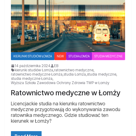
KIERUNKI STUDIÓW ŁOMŻA
NEW
STUDIA ŁOMŻA
STUDIA MEDYCZNE
14 października 2024
EB
kierunki studiów Łomża
,
ratownictwo medyczne
,
ratownictwo medyczne Łomża
,
studia Łomża
,
studia medyczne
,
studia medyczne Łomża
,
Wyższa Szkoła Zawodowa Ochrony Zdrowia TWP w Łomży
Ratownictwo medyczne w Łomży
Licencjackie studia na kierunku ratownictwo
medyczne przygotowują do wykonywania zawodu
ratownika medycznego. Gdzie studiować ten
kierunek w Łomży?