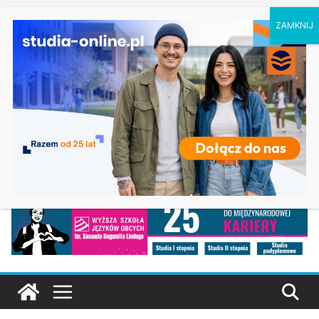
sobota, 8 sierpnia, 2026
Ostatnie
Biologia w Rzeszowie
wpisy:
Filologia słowiańska w Krakowie
Studia historyczne w Łodzi
Analityka biznesowa i Data Science – Collegium
Da Vinci w Poznaniu
Chemia w Opolu