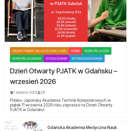
DRZWI OTWARTE NA UCZELNIACH 2026
NOWE
REKRUTACJA 2026
REKRUTACJA GDAŃSK
STUDIA GDAŃSK
WYDARZENIA GDAŃSK
Dzień Otwarty PJATK w Gdańsku –
wrzesień 2026
1 sierpnia 2026
EB
Polsko-Japońska Akademia Technik Komputerowych w
piątek 11 września 2026 roku zaprasza na Dzień Otwarty
PJATK w Gdańsku!
Gdańska Akademia Medyczna Nauk