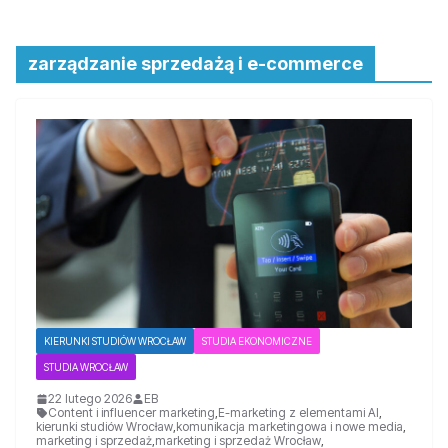
zarządzanie sprzedażą i e-commerce
KIERUNKI STUDIÓW WROCŁAW
STUDIA EKONOMICZNE
STUDIA WROCŁAW
22 lutego 2026
EB
Content i influencer marketing
,
E-marketing z elementami AI
,
kierunki studiów Wrocław
,
komunikacja marketingowa i nowe media
,
marketing i sprzedaż
,
marketing i sprzedaż Wrocław
,