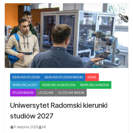
KIERUNKI STUDIÓW
KIERUNKI STUDIÓW RADOM
NOWE
REKRUTACJA 2027
REKRUTACJA NA STUDIA
REKRUTACJA RADOM
STUDIA RADOM
UCZELNIE
UCZELNIE RADOM
Uniwersytet Radomski kierunki
studiów 2027
6 sierpnia 2026
KK