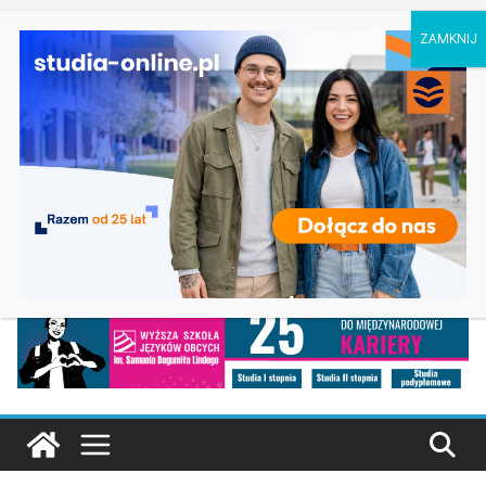
czwartek, 6 sierpnia, 2026
Ostatnie
Elektroniczne przetwarzanie informacji w
wpisy:
Krakowie
Prawo w Łomży
Pedagogika przedszkolna i wczesnoszkolna w
Skierniewicach
Kosmetologia w Opolu
Logistyka – studia inżynierskie na Uniwersytecie
Szczecińskim