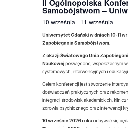
II Ogólnopolska Konfe
Samobójstwom – Uniwe
10 września
11 września
–
Uniwersytet Gdański w dniach 10-11 wr
Zapobiegania Samobójstwom.
Z okazji Światowego Dnia Zapobiega
Naukowej
poświęconej współczesnym wy
systemowych, interwencyjnych i edukacyj
Celem konferencji jest stworzenie interd
doświadczeń praktycznych oraz rekomend
integracji środowisk akademickich, klinic
zdrowia psychicznego oraz interwencji kr
10 wrześnie 2026 roku
odbywać się będą