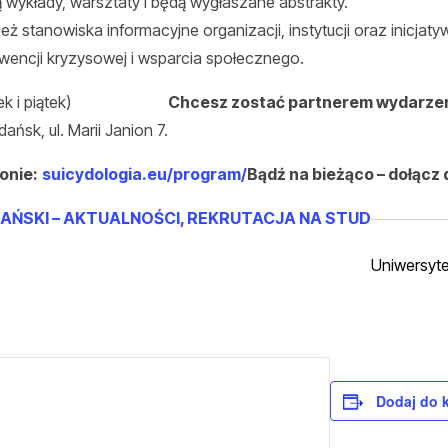
wykłady, warsztaty i będą wygłaszane abstrakty.
 stanowiska informacyjne organizacji, instytucji oraz inicjat
rwencji kryzysowej i wsparcia społecznego.
 i piątek)
Chcesz zostać partnerem wydarzen
sk, ul. Marii Janion 7.
onie:
suicydologia.eu/program/
Bądź na bieżąco – dołącz
AŃSKI – AKTUALNOŚCI, REKRUTACJA NA STUD
Uniwersyte
Dodaj do 