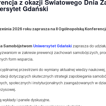
rencja z okazji Światowego Dnia 
rsytet Gdański
ześnia 2026 roku zaprasza na II Ogólnopolską Konferencj
nia Samobójstwom
Uniwersytet Gdański
zaprasza do udział
zwaniom w zakresie prewencji zachowań samobójczych, prom
nych form wsparcia.
yscyplinarnej przestrzeni do wymiany aktualnej wiedzy naukowe
acji dotyczących skutecznych strategii zapobiegania samobó
znych, społecznych i instytucjonalnych zaangażowanych w dział
yzysowej.
 wykłady i panele dyskusyjne.