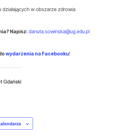
yw działających w obszarze zdrowia
ia? Napisz:
danuta.sowinska@ug.edu.pl
 do
wydarzenia na Facebooku
!
t Gdański
kalendarza