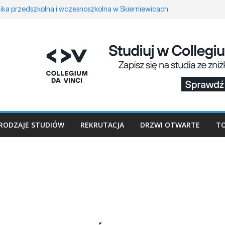
ka przedszkolna i wczesnoszkolna w Skierniewicach
ogia w Opolu
 – studia inżynierskie na Uniwersytecie Szczecińskim
iczne przetwarzanie informacji w Krakowie
 Łomży
RODZAJE STUDIÓW
REKRUTACJA
DRZWI OTWARTE
TO