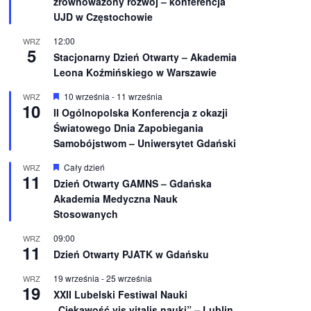
zrównoważony rozwój – konferencja
n
UJD w Częstochowie
i
o
12:00
WRZ
n
5
e
Stacjonarny Dzień Otwarty – Akademia
Leona Koźmińskiego w Warszawie
W
10 września
-
11 września
WRZ
10
y
II Ogólnopolska Konferencja z okazji
r
Światowego Dnia Zapobiegania
ó
ż
Samobójstwom – Uniwersytet Gdański
n
i
W
Cały dzień
WRZ
o
11
y
Dzień Otwarty GAMNS – Gdańska
n
r
e
Akademia Medyczna Nauk
ó
ż
Stosowanych
n
i
09:00
WRZ
o
11
Dzień Otwarty PJATK w Gdańsku
n
e
19 września
-
25 września
WRZ
19
XXII Lubelski Festiwal Nauki
„Ciekawość vis vitalis nauki” – Lublin