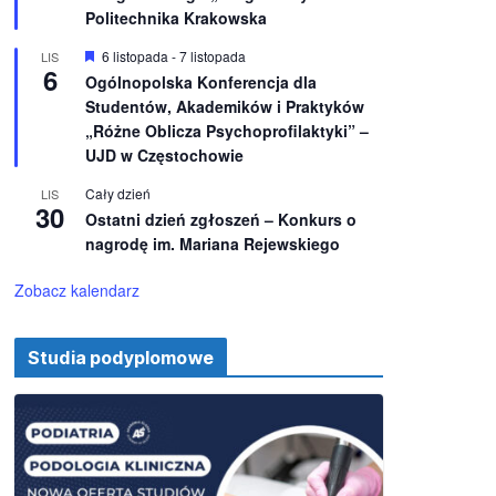
e
ż
Politechnika Krakowska
n
i
W
6 listopada
-
7 listopada
LIS
o
6
y
Ogólnopolska Konferencja dla
n
r
e
Studentów, Akademików i Praktyków
ó
ż
„Różne Oblicza Psychoprofilaktyki” –
n
UJD w Częstochowie
i
o
Cały dzień
LIS
n
30
e
Ostatni dzień zgłoszeń – Konkurs o
nagrodę im. Mariana Rejewskiego
Zobacz kalendarz
Studia podyplomowe