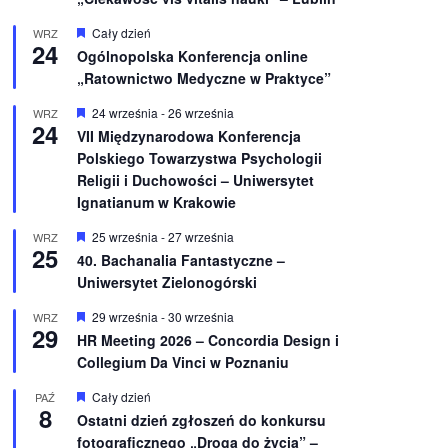
W
Cały dzień
WRZ
24
y
Ogólnopolska Konferencja online
r
„Ratownictwo Medyczne w Praktyce”
ó
ż
n
W
24 września
-
26 września
WRZ
24
i
y
VII Międzynarodowa Konferencja
o
r
Polskiego Towarzystwa Psychologii
n
ó
e
ż
Religii i Duchowości – Uniwersytet
n
Ignatianum w Krakowie
i
o
W
25 września
-
27 września
WRZ
n
25
y
e
40. Bachanalia Fantastyczne –
r
Uniwersytet Zielonogórski
ó
ż
n
W
29 września
-
30 września
WRZ
29
i
y
HR Meeting 2026 – Concordia Design i
o
r
Collegium Da Vinci w Poznaniu
n
ó
e
ż
n
W
Cały dzień
PAŹ
8
i
y
Ostatni dzień zgłoszeń do konkursu
o
r
fotograficznego „Droga do życia” –
n
ó