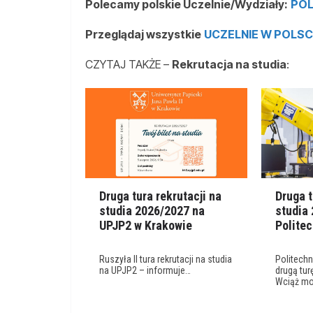
Polecamy polskie Uczelnie/Wydziały:
POL
Przeglądaj wszystkie
UCZELNIE W POLS
CZYTAJ TAKŻE –
Rekrutacja na studia
:
Druga tura rekrutacji na
Druga t
studia 2026/2027 na
studia
UPJP2 w Krakowie
Polite
Ruszyła II tura rekrutacji na studia
Politech
na UPJP2 – informuje…
drugą turę
Wciąż m