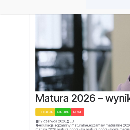
Matura 2026 – wyni
EDUKACJA
MATURA
NOWE
19 czerwca 2026
EB
edukacja
,
egzaminy maturalne
,
egzaminy maturalne 202
matura 2026
,
matura poprawka
,
matura poprawkowa
,
matura