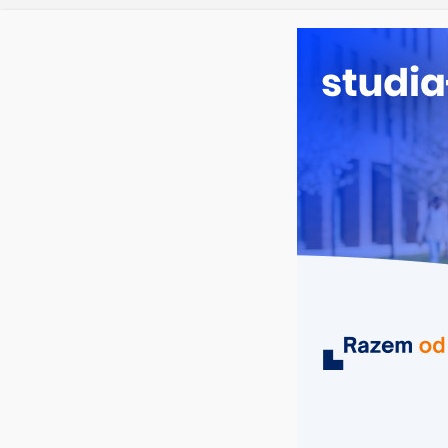
czwartek, 6 sierpnia, 2026
Ostatnie wpisy:
Prawo w
Pedagogi
Kosmetol
Logistyka
Elektron
MIASTA
UCZELNIE
KIERUNKI