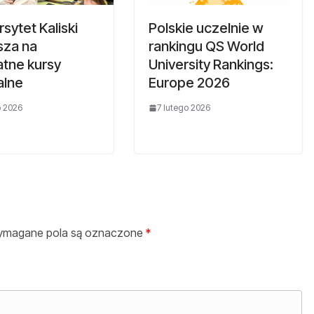
sytet Kaliski
Polskie uczelnie w
sza na
rankingu QS World
atne kursy
University Rankings:
alne
Europe 2026
o 2026
7 lutego 2026
magane pola są oznaczone
*