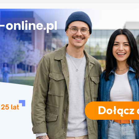
 Łomży
ka przedszkolna i wczesnoszkolna w Skierniewicach
ogia w Opolu
 – studia inżynierskie na Uniwersytecie Szczecińskim
iczne przetwarzanie informacji w Krakowie
RODZAJE STUDIÓW
REKRUTACJA
DRZWI OTWARTE
TO