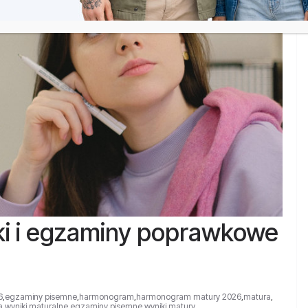
ki i egzaminy poprawkowe
6
,
egzaminy pisemne
,
harmonogram
,
harmonogram matury 2026
,
matura
,
 wyniki
,
maturalne egzaminy pisemne
,
wyniki matury