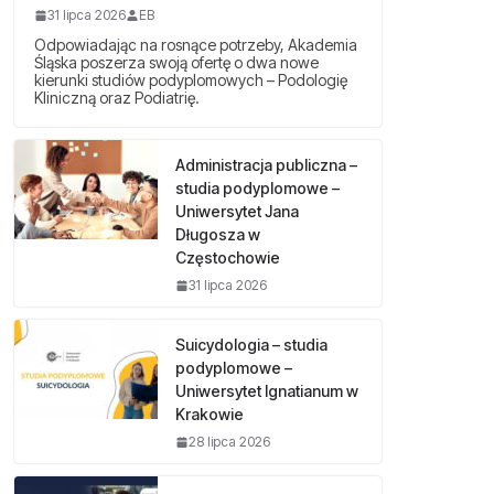
31 lipca 2026
EB
Odpowiadając na rosnące potrzeby, Akademia
Śląska poszerza swoją ofertę o dwa nowe
kierunki studiów podyplomowych – Podologię
Kliniczną oraz Podiatrię.
Administracja publiczna –
studia podyplomowe –
Uniwersytet Jana
Długosza w
Częstochowie
31 lipca 2026
Suicydologia – studia
podyplomowe –
Uniwersytet Ignatianum w
Krakowie
28 lipca 2026