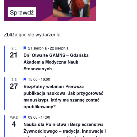
Zbliżające się wydarzenia
W
21 sierpnia
-
22 sierpnia
SIE
21
y
Dni Otwarte GAMNS – Gdańska
r
Akademia Medyczna Nauk
ó
ż
Stosowanych
n
i
W
15:00
-
16:00
SIE
o
27
y
Bezpłatny webinar: Pierwsza
n
r
e
publikacja naukowa. Jak przygotować
ó
ż
manuskrypt, który ma szansę zostać
n
opublikowany?
i
o
W
09:00
-
14:00
WRZ
n
4
y
e
Nauka dla Rolnictwa i Bezpieczeństwa
r
Żywnościowego – tradycja, innowacje i
ó
ż