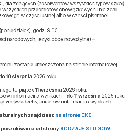
5; dla zdających (absolwentów wszystkich typów szkół),
ze wszystkich przedmiotów obowiązkowych i nie zdali
zkowego w części ustnej albo w części pisemnej.
poniedziałek), godz. 9:00
zości narodowych, języki obce nowożytne) –
aminu zostanie umieszczona na stronie internetowej
do 10 sierpnia
2026 roku.
lnego to
piątek 11 września
2026 roku.
sów i informacji o wynikach –
do 11 września
2026 roku
jącym świadectw, aneksów i informacji o wynikach).
aturalnych znajdziesz
na stronie CKE
j poszukiwania od strony
RODZAJE STUDIÓW