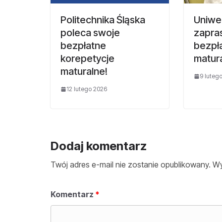
Politechnika Śląska
Uniwer
poleca swoje
zapra
bezpłatne
bezpł
korepetycje
matur
maturalne!
9 luteg
12 lutego 2026
Dodaj komentarz
Twój adres e-mail nie zostanie opublikowany.
Wy
Komentarz
*