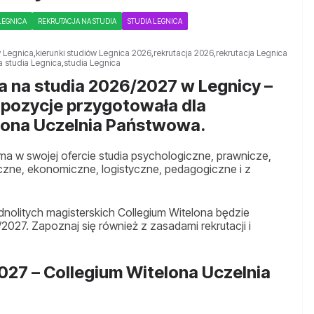
LEGNICA
REKRUTACJA NA STUDIA
STUDIA LEGNICA
w Legnica
,
kierunki studiów Legnica 2026
,
rekrutacja 2026
,
rekrutacja Legnica
a studia Legnica
,
studia Legnica
cja na studia 2026/2027 w Legnicy –
opozycje przygotowała dla
lona Uczelnia Państwowa.
a w swojej ofercie studia psychologiczne, prawnicze,
czne, ekonomiczne, logistyczne, pedagogiczne i z
jednolitych magisterskich Collegium Witelona będzie
2027. Zapoznaj się również z zasadami rekrutacji i
027 – Collegium Witelona Uczelnia