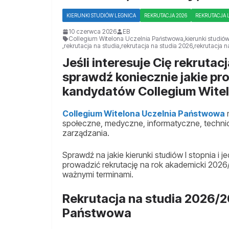
KIERUNKI STUDIÓW LEGNICA
REKRUTACJA 2026
REKRUTACJA 
10 czerwca 2026
EB
Collegium Witelona Uczelnia Państwowa
,
kierunki studió
,
rekrutacja na studia
,
rekrutacja na studia 2026
,
rekrutacja n
Jeśli interesuje Cię rekruta
sprawdź koniecznie jakie pr
kandydatów Collegium Wite
Collegium Witelona Uczelnia Państwowa
m
społeczne, medyczne, informatyczne, techni
zarządzania.
Sprawdź na jakie kierunki studiów I stopnia i 
prowadzić rekrutację na rok akademicki 2026/
ważnymi terminami.
Rekrutacja na studia 2026/2
Państwowa