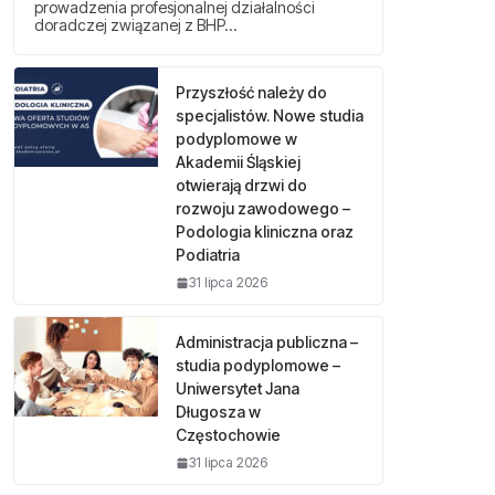
prowadzenia profesjonalnej działalności
doradczej związanej z BHP…
Przyszłość należy do
specjalistów. Nowe studia
podyplomowe w
Akademii Śląskiej
otwierają drzwi do
rozwoju zawodowego –
Podologia kliniczna oraz
Podiatria
31 lipca 2026
Administracja publiczna –
studia podyplomowe –
Uniwersytet Jana
Długosza w
Częstochowie
31 lipca 2026