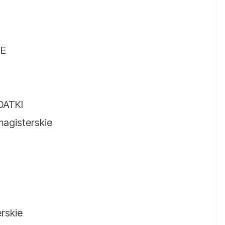
E
DATKI
magisterskie
rskie