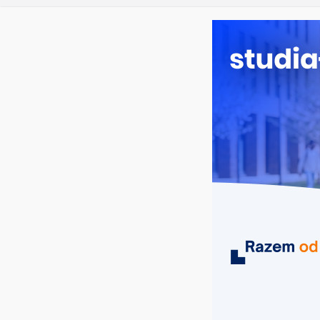
Ratownic
niedziela, 9 sierpnia, 2026
Ostatnie wpisy:
Logistyka
Informaty
Filozofia
Geografi
MIASTA
UCZELNIE
KIERUNKI