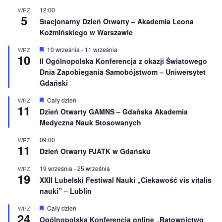
o
12:00
WRZ
n
5
e
Stacjonarny Dzień Otwarty – Akademia Leona
Koźmińskiego w Warszawie
W
10 września
-
11 września
WRZ
10
y
II Ogólnopolska Konferencja z okazji Światowego
r
Dnia Zapobiegania Samobójstwom – Uniwersytet
ó
ż
Gdański
n
i
W
Cały dzień
WRZ
o
11
y
Dzień Otwarty GAMNS – Gdańska Akademia
n
r
e
Medyczna Nauk Stosowanych
ó
ż
n
09:00
WRZ
11
i
Dzień Otwarty PJATK w Gdańsku
o
n
19 września
-
25 września
WRZ
e
19
XXII Lubelski Festiwal Nauki „Ciekawość vis vitalis
nauki” – Lublin
W
Cały dzień
WRZ
24
y
Ogólnopolska Konferencja online „Ratownictwo