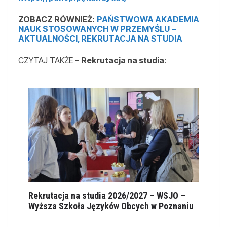
ZOBACZ RÓWNIEŻ:
PAŃSTWOWA AKADEMIA
NAUK STOSOWANYCH W PRZEMYŚLU
–
AKTUALNOŚCI, REKRUTACJA NA STUDIA
CZYTAJ TAKŻE –
Rekrutacja na studia
:
Rekrutacja na studia 2026/2027 – WSJO –
Wyższa Szkoła Języków Obcych w Poznaniu