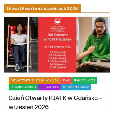
Drzwi Otwarte na uczelniach 2026
DRZWI OTWARTE NA UCZELNIACH 2026
NOWE
REKRUTACJA 2026
REKRUTACJA GDAŃSK
STUDIA GDAŃSK
WYDARZENIA GDAŃSK
Dzień Otwarty PJATK w Gdańsku –
wrzesień 2026