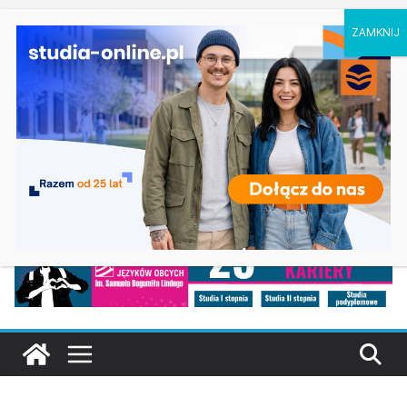
niedziela, 9 sierpnia, 2026
Ostatnie wpisy:
Ratownictwo medyczne w Olsztynie
Logistyka w Koszalinie
Informatyka w Nysie
Filozofia w Szczecinie
Geografia w Gdańsku