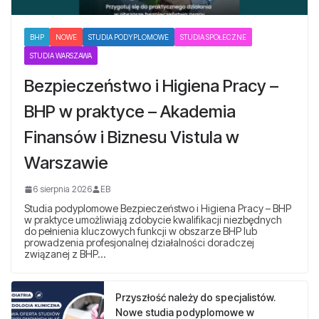
BHP
NOWE
STUDIA PODYPLOMOWE
STUDIA SPOŁECZNE
STUDIA WARSZAWA
Bezpieczeństwo i Higiena Pracy –
BHP w praktyce – Akademia
Finansów i Biznesu Vistula w
Warszawie
6 sierpnia 2026
EB
Studia podyplomowe Bezpieczeństwo i Higiena Pracy – BHP
w praktyce umożliwiają zdobycie kwalifikacji niezbędnych
do pełnienia kluczowych funkcji w obszarze BHP lub
prowadzenia profesjonalnej działalności doradczej
związanej z BHP…
Przyszłość należy do specjalistów.
Nowe studia podyplomowe w