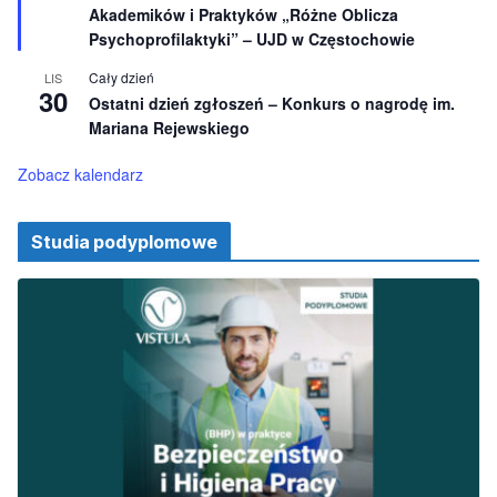
e
Akademików i Praktyków „Różne Oblicza
ó
ż
Psychoprofilaktyki” – UJD w Częstochowie
n
i
Cały dzień
LIS
o
30
Ostatni dzień zgłoszeń – Konkurs o nagrodę im.
n
e
Mariana Rejewskiego
Zobacz kalendarz
Studia podyplomowe