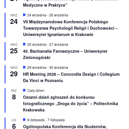
r
Medyczne w Praktyce”
ó
ż
n
W
24 września
-
26 września
WRZ
24
i
y
VII Międzynarodowa Konferencja Polskiego
o
r
Towarzystwa Psychologii Religii i Duchowości –
n
ó
e
ż
Uniwersytet Ignatianum w Krakowie
n
i
W
25 września
-
27 września
WRZ
o
25
y
40. Bachanalia Fantastyczne – Uniwersytet
n
r
e
Zielonogórski
ó
ż
n
W
29 września
-
30 września
WRZ
29
i
y
HR Meeting 2026 – Concordia Design i Collegium
o
r
Da Vinci w Poznaniu
n
ó
e
ż
n
W
Cały dzień
PAŹ
8
i
y
Ostatni dzień zgłoszeń do konkursu
o
r
fotograficznego „Droga do życia” – Politechnika
n
ó
e
ż
Krakowska
n
i
W
6 listopada
-
7 listopada
LIS
o
6
y
Ogólnopolska Konferencja dla Studentów,
n
r