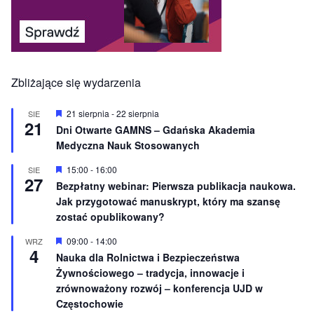
Zbliżające się wydarzenia
W
21 sierpnia
-
22 sierpnia
SIE
21
y
Dni Otwarte GAMNS – Gdańska Akademia
r
Medyczna Nauk Stosowanych
ó
ż
n
W
15:00
-
16:00
SIE
27
i
y
Bezpłatny webinar: Pierwsza publikacja naukowa.
o
r
Jak przygotować manuskrypt, który ma szansę
n
ó
e
ż
zostać opublikowany?
n
i
W
09:00
-
14:00
WRZ
o
4
y
Nauka dla Rolnictwa i Bezpieczeństwa
n
r
e
Żywnościowego – tradycja, innowacje i
ó
ż
zrównoważony rozwój – konferencja UJD w
n
Częstochowie
i