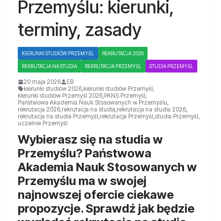
Przemyślu: kierunki,
terminy, zasady
KIERUNKI STUDIÓW PRZEMYŚL
REKRUTACJA 2026
REKRUTACJA NA STUDIA
REKRUTACJA PRZEMYŚL
STUDIA PRZEMYŚL
20 maja 2026
EB
kierunki studiów 2026
,
kierunki studiów Przemyśl
,
kierunki studiów Przemyśl 2026
,
PANS Przemyśl
,
Państwowa Akademia Nauk Stosowanych w Przemyślu
,
rekrutacja 2026
,
rekrutacja na studia
,
rekrutacja na studia 2026
,
rekrutacja na studia Przemyśl
,
rekrutacja Przemyśl
,
studia Przemyśl
,
uczelnie Przemyśl
Wybierasz się na studia w
Przemyślu? Państwowa
Akademia Nauk Stosowanych w
Przemyślu ma w swojej
najnowszej ofercie ciekawe
propozycje. Sprawdź jak będzie