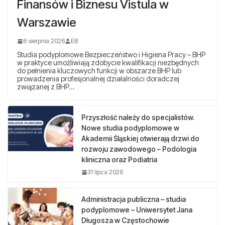
Finansów i Biznesu Vistula w
Warszawie
6 sierpnia 2026
EB
Studia podyplomowe Bezpieczeństwo i Higiena Pracy – BHP
w praktyce umożliwiają zdobycie kwalifikacji niezbędnych
do pełnienia kluczowych funkcji w obszarze BHP lub
prowadzenia profesjonalnej działalności doradczej
związanej z BHP…
Przyszłość należy do specjalistów.
Nowe studia podyplomowe w
Akademii Śląskiej otwierają drzwi do
rozwoju zawodowego – Podologia
kliniczna oraz Podiatria
31 lipca 2026
Administracja publiczna – studia
podyplomowe – Uniwersytet Jana
Długosza w Częstochowie