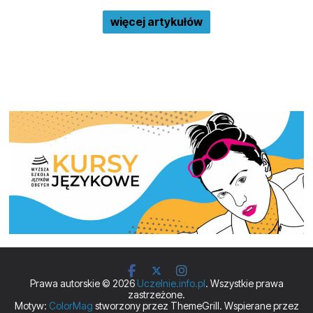
więcej artykułów
Prawa autorskie © 2026
Uczelnie.info.pl
. Wszystkie prawa
zastrzeżone.
Motyw:
ColorMag
stworzony przez ThemeGrill. Wspierane przez