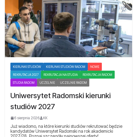
KIERUNKI STUDIÓW
KIERUNKI STUDIÓW RADOM
NOWE
REKRUTACJA 2027
REKRUTACJA NA STUDIA
REKRUTACJA RADOM
STUDIA RADOM
UCZELNIE
UCZELNIE RADOM
Uniwersytet Radomski kierunki
studiów 2027
6 sierpnia 2026
KK
Już wiadomo, na które kierunki studiów rekrutować będzie
kandydatów Uniwersytet Radomski na rok akademicki
2027/28. Poznaj szczegóły najnowszej oferty!