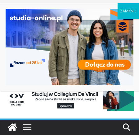
piątek, 7 sierpnia, 2026
Ostatnie
Oceanotechnika w Szczecinie
wpisy:
Dodatkowa rekrutacja na studia na UJD –
Uniwersytet Jana Długosza w Częstochowie
Biotechnologia – Uniwersytet Przyrodniczy w
Poznaniu
Zarządzanie w turystyce w Katowicach
Turystyka – Uniwersytet Wrocławski