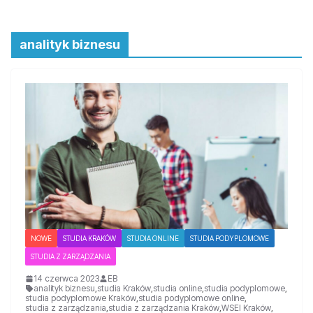
analityk biznesu
NOWE
STUDIA KRAKÓW
STUDIA ONLINE
STUDIA PODYPLOMOWE
STUDIA Z ZARZĄDZANIA
14 czerwca 2023
EB
analityk biznesu
,
studia Kraków
,
studia online
,
studia podyplomowe
,
studia podyplomowe Kraków
,
studia podyplomowe online
,
studia z zarządzania
,
studia z zarządzania Kraków
,
WSEI Kraków
,