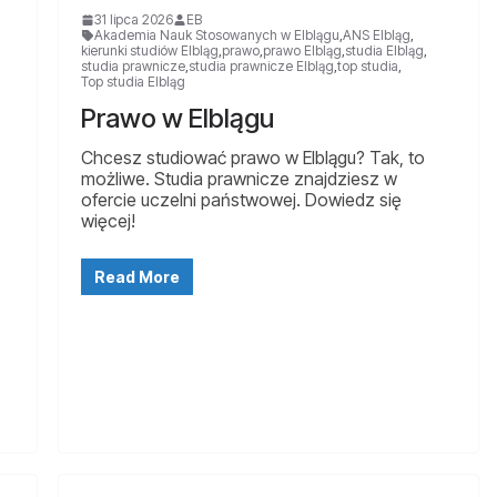
31 lipca 2026
EB
Akademia Nauk Stosowanych w Elblągu
,
ANS Elbląg
,
kierunki studiów Elbląg
,
prawo
,
prawo Elbląg
,
studia Elbląg
,
studia prawnicze
,
studia prawnicze Elbląg
,
top studia
,
Top studia Elbląg
Prawo w Elblągu
Chcesz studiować prawo w Elblągu? Tak, to
możliwe. Studia prawnicze znajdziesz w
ofercie uczelni państwowej. Dowiedz się
więcej!
Read More