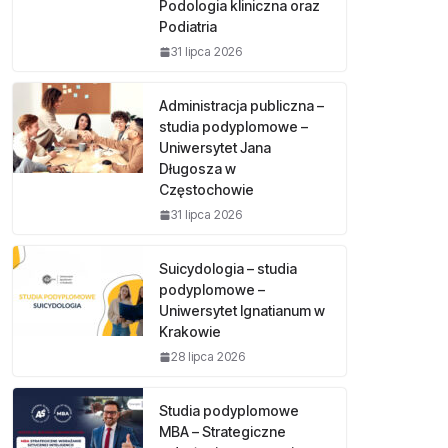
Podologia kliniczna oraz
Podiatria
31 lipca 2026
Administracja publiczna –
studia podyplomowe –
Uniwersytet Jana
Długosza w
Częstochowie
31 lipca 2026
Suicydologia – studia
podyplomowe –
Uniwersytet Ignatianum w
Krakowie
28 lipca 2026
Studia podyplomowe
MBA – Strategiczne