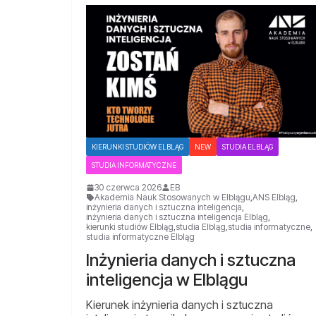
KIERUNKI STUDIÓW ELBLĄG
NEW
STUDIA ELBLĄG
STUDIA INFORMATYCZNE
30 czerwca 2026
EB
Akademia Nauk Stosowanych w Elblągu
,
ANS Elbląg
,
inżynieria danych i sztuczna inteligencja
,
inżynieria danych i sztuczna inteligencja Elbląg
,
kierunki studiów Elbląg
,
studia Elbląg
,
studia informatyczne
,
studia informatyczne Elbląg
Inżynieria danych i sztuczna
inteligencja w Elblągu
Kierunek inżynieria danych i sztuczna