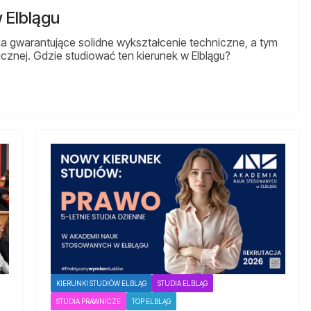
 Elblągu
a gwarantujące solidne wykształcenie techniczne, a tym
nej. Gdzie studiować ten kierunek w Elblągu?
KIERUNKI STUDIÓW ELBLĄG
STUDIA ELBLĄG
STUDIA PRAWNICZE
TOP ELBLĄG