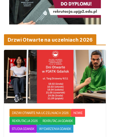
Drzwi Otwarte na uczelniach 2026
DRZWI OTWARTE NA UCZELNIACH 2026
NOWE
REKRUTACJA 2026
REKRUTACJA GDAŃSK
STUDIA GDAŃSK
WYDARZENIA GDAŃSK