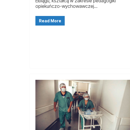
Elblągu, kształcą w zakresie pedagogiki
opiekuńczo-wychowawczej…
Read More