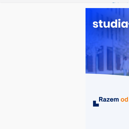
czwartek, 6 sierpnia, 2026
Ostatnie wpisy:
Elektron
Prawo w
Pedagogi
Kosmetol
Logistyka
MIASTA
UCZELNIE
KIERUNKI
ANS Elbląg