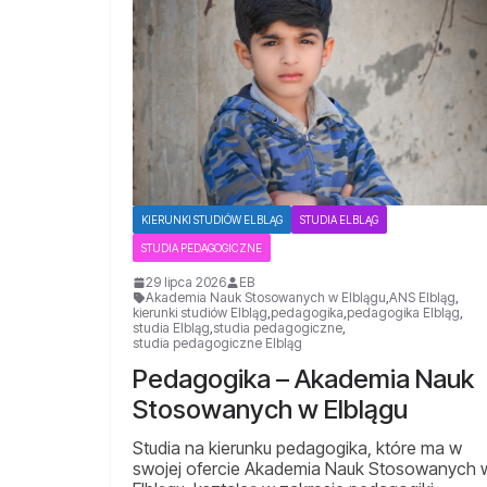
KIERUNKI STUDIÓW ELBLĄG
STUDIA ELBLĄG
STUDIA PEDAGOGICZNE
29 lipca 2026
EB
Akademia Nauk Stosowanych w Elblągu
,
ANS Elbląg
,
kierunki studiów Elbląg
,
pedagogika
,
pedagogika Elbląg
,
studia Elbląg
,
studia pedagogiczne
,
studia pedagogiczne Elbląg
Pedagogika – Akademia Nauk
Stosowanych w Elblągu
Studia na kierunku pedagogika, które ma w
swojej ofercie Akademia Nauk Stosowanych 