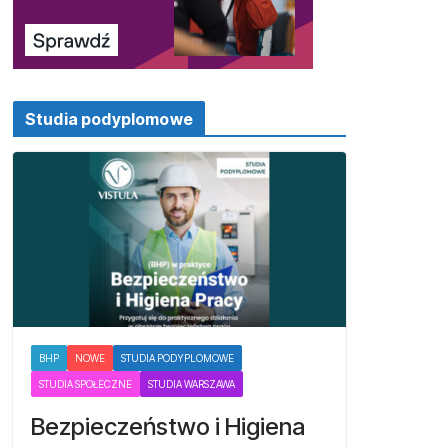
Studia podyplomowe
BHP
NOWE
STUDIA PODYPLOMOWE
STUDIA SPOŁECZNE
STUDIA WARSZAWA
Bezpieczeństwo i Higiena