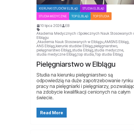
KIERUNKI STUDIÓW ELBLĄG
STUDIA ELBLĄG
STUDIA MEDYCZNE
TOP ELBLĄG
TOP STUDIA
10 lipca 2026
EB
Akademia Medycznych i Społecznych Nauk Stosowanych 
Elblągu
,
Akademia Nauk Stosowanych w Elblągu
,
AMiSNS Elbląg
,
ANS Elbląg
,
kierunki studiów Elbląg
,
pielęgniarstwo
,
pielęgniarstwo Elbląg
,
studia Elbląg
,
studia medyczne
,
studia medyczne Elbląg
,
top studia
,
Top studia Elbląg
Pielęgniarstwo w Elblągu
Studia na kierunku pielęgniarstwo są
odpowiedzią na duże zapotrzebowanie rynku
pracy na pielęgniarki i pielęgniarzy, pozwalają
na zdobycie kwalifikacji cenionych na całym
świecie.
Read More