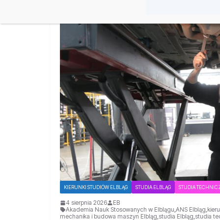
KIERUNKI STUDIÓW ELBLĄG
STUDIA ELBLĄG
STUDIA TECHNIC
4 sierpnia 2026
EB
Akademia Nauk Stosowanych w Elblągu
,
ANS Elbląg
,
kier
mechanika i budowa maszyn Elbląg
,
studia Elbląg
,
studia t