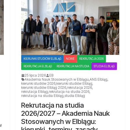
KIERUNKI STUDIÓW ELBLĄG
NOWE
REKRUTACJA 2026
REKRUTACJA ELBLĄG
REKRUTACJA NA STUDIA
STUDIA ELBLĄG
25 lipca 2026
EB
Akademia Nauk Stosowanych w Elblągu
,
ANS Elbląg
,
kierunki studiów 2026
,
kierunki studiów Elbląg
,
kierunki studiów Elbląg 2026
,
rekrutacja 2026
,
rekrutacja Elbląg
,
rekrutacja na studia 2026
,
rekrutacja na studia Elbląg
,
studia Elbląg
Rekrutacja na studia
2026/2027 – Akademia Nauk
Stosowanych w Elblągu:
w
kierunki, terminy, zasady