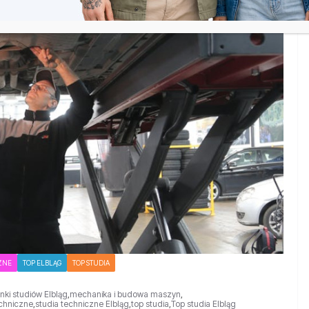
ZNE
TOP ELBLĄG
TOP STUDIA
unki studiów Elbląg
,
mechanika i budowa maszyn
,
echniczne
,
studia techniczne Elbląg
,
top studia
,
Top studia Elbląg