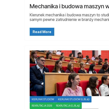
Mechanika i budowa maszyn w
Kierunek mechanika i budowa maszyn to studi
samym pewne zatrudnienie w branży mechanicz
Read More
KIERUNKI STUDIÓW
KIERUNKI STUDIÓW ELBLĄG
REKRUTACJA 2026
REKRUTACJA ELBLĄG