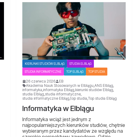
KIERUNKI STUDIÓW ELBLĄG
STUDIA ELBLĄG
STUDIA INFORMATYCZNE
TOP ELBLĄG
TOP STUDIA
26 czerwca 2026
EB
Akademia Nauk Stosowanych w Elblągu
,
ANS Elbląg
,
informatyka
,
informatyka Elbląg
,
kierunki studiów Elbląg
,
studia Elbląg
,
studia informatyczne
,
studia informatyczne Elbląg
,
top studia
,
Top studia Elbląg
Informatyka w Elblągu
Informatyka wciąż jest jednym z
najpopularniejszych kierunków studiów, chętnie
wybieranym przez kandydatów ze względu na
szerokie perspektywy zawodowe. Gdzie