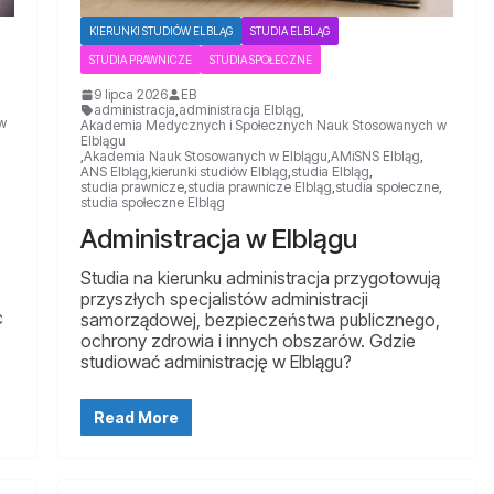
KIERUNKI STUDIÓW ELBLĄG
STUDIA ELBLĄG
STUDIA PRAWNICZE
STUDIA SPOŁECZNE
9 lipca 2026
EB
administracja
,
administracja Elbląg
,
w
Akademia Medycznych i Społecznych Nauk Stosowanych w
Elblągu
,
Akademia Nauk Stosowanych w Elblągu
,
AMiSNS Elbląg
,
ANS Elbląg
,
kierunki studiów Elbląg
,
studia Elbląg
,
studia prawnicze
,
studia prawnicze Elbląg
,
studia społeczne
,
studia społeczne Elbląg
Administracja w Elblągu
Studia na kierunku administracja przygotowują
przyszłych specjalistów administracji
c
samorządowej, bezpieczeństwa publicznego,
ochrony zdrowia i innych obszarów. Gdzie
studiować administrację w Elblągu?
Read More