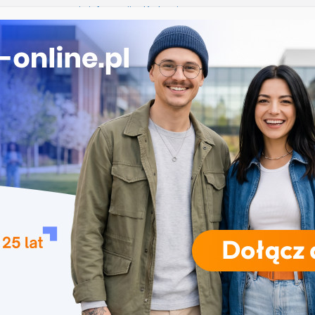
iczne przetwarzanie informacji w Krakowie
 Łomży
ka przedszkolna i wczesnoszkolna w Skierniewicach
ogia w Opolu
 – studia inżynierskie na Uniwersytecie Szczecińskim
RODZAJE STUDIÓW
REKRUTACJA
DRZWI OTWARTE
TO