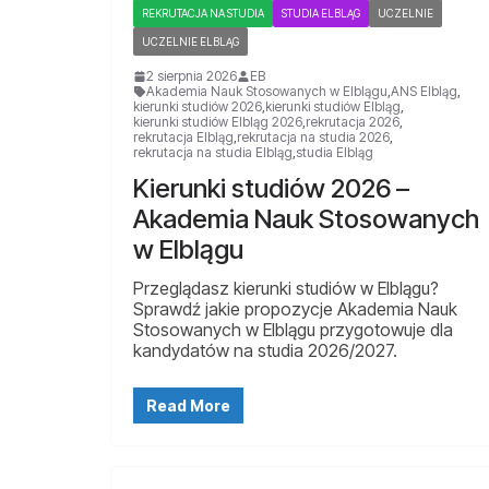
REKRUTACJA NA STUDIA
STUDIA ELBLĄG
UCZELNIE
UCZELNIE ELBLĄG
2 sierpnia 2026
EB
Akademia Nauk Stosowanych w Elblągu
,
ANS Elbląg
,
kierunki studiów 2026
,
kierunki studiów Elbląg
,
kierunki studiów Elbląg 2026
,
rekrutacja 2026
,
rekrutacja Elbląg
,
rekrutacja na studia 2026
,
rekrutacja na studia Elbląg
,
studia Elbląg
Kierunki studiów 2026 –
Akademia Nauk Stosowanych
w Elblągu
Przeglądasz kierunki studiów w Elblągu?
Sprawdź jakie propozycje Akademia Nauk
Stosowanych w Elblągu przygotowuje dla
kandydatów na studia 2026/2027.
Read More