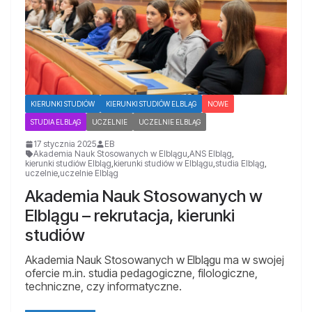
KIERUNKI STUDIÓW
KIERUNKI STUDIÓW ELBLĄG
NOWE
STUDIA ELBLĄG
UCZELNIE
UCZELNIE ELBLĄG
17 stycznia 2025
EB
Akademia Nauk Stosowanych w Elblągu
,
ANS Elbląg
,
kierunki studiów Elbląg
,
kierunki studiów w Elblągu
,
studia Elbląg
,
uczelnie
,
uczelnie Elbląg
Akademia Nauk Stosowanych w
Elblągu – rekrutacja, kierunki
studiów
Akademia Nauk Stosowanych w Elblągu ma w swojej
ofercie m.in. studia pedagogiczne, filologiczne,
techniczne, czy informatyczne.