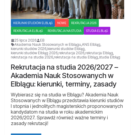
KIERUNKI STUDIÓW ELBLĄG
NOWE
REKRUTACJA 2026
REKRUTACJA ELBLĄG
REKRUTACJA NA STUDIA
STUDIA ELBLĄG
25 lipca 2026
EB
Akademia Nauk Stosowanych w Elblągu
,
ANS Elbląg
,
kierunki studiów 2026
,
kierunki studiów Elbląg
,
kierunki studiów Elbląg 2026
,
rekrutacja 2026
,
rekrutacja Elbląg
,
rekrutacja na studia 2026
,
rekrutacja na studia Elbląg
,
studia Elbląg
Rekrutacja na studia 2026/2027 –
Akademia Nauk Stosowanych w
Elblągu: kierunki, terminy, zasady
Wybierasz się na studia w Elblągu? Akademia Nauk
Stosowanych w Elblągu przedstawia kierunki studiów
I stopnia i jednolitych magisterskich proponowanych
kandydatom na studia w roku akademickim
2026/2027. Sprawdź również ważne terminy i
zasady rekrutacji!