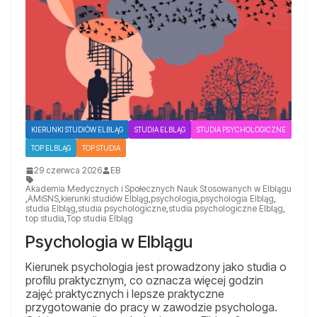
KIERUNKI STUDIÓW ELBLĄG
STUDIA ELBLĄG
STUDIA PSYCHOLOGICZNE
TOP ELBLĄG
TOP STUDIA
29 czerwca 2026
EB
Akademia Medycznych i Społecznych Nauk Stosowanych w Elblągu
,
AMiSNS
,
kierunki studiów Elbląg
,
psychologia
,
psychologia Elbląg
,
studia Elbląg
,
studia psychologiczne
,
studia psychologiczne Elbląg
,
top studia
,
Top studia Elbląg
Psychologia w Elblągu
Kierunek psychologia jest prowadzony jako studia o
profilu praktycznym, co oznacza więcej godzin
zajęć praktycznych i lepsze praktyczne
przygotowanie do pracy w zawodzie psychologa.