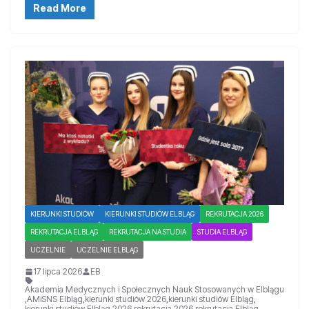
Read More
KIERUNKI STUDIÓW
KIERUNKI STUDIÓW ELBLĄG
REKRUTACJA 2026
REKRUTACJA ELBLĄG
REKRUTACJA NA STUDIA
STUDIA ELBLĄG
UCZELNIE
UCZELNIE ELBLĄG
17 lipca 2026
EB
Akademia Medycznych i Społecznych Nauk Stosowanych w Elblągu
,
AMiSNS Elbląg
,
kierunki studiów 2026
,
kierunki studiów Elbląg
,
kierunki studiów Elbląg 2026
,
rekrutacja 2026
,
rekrutacja Elbląg
,