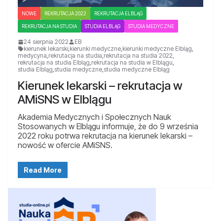
NOWE
REKRUTACJA 2022
REKRUTACJA ELBLĄG
REKRUTACJA NA STUDIA
STUDIA ELBLĄG
STUDIA MEDYCZNE
24 sierpnia 2022
EB
kierunek lekarski
,
kierunki medyczne
,
kierunki medyczne Elbląg
,
medycyna
,
rekrutacja na studia
,
rekrutacja na studia 2022
,
rekrutacja na studia Elbląg
,
rekrutacja na studia w Elblągu
,
studia Elbląg
,
studia medyczne
,
studia medyczne Elbląg
Kierunek lekarski – rekrutacja w
AMiSNS w Elblągu
Akademia Medycznych i Społecznych Nauk
Stosowanych w Elblągu informuje, że do 9 września
2022 roku potrwa rekrutacja na kierunek lekarski –
nowość w ofercie AMiSNS.
Read More