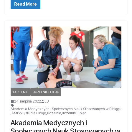
Read More
UCZELNIE
UCZELNIE ELBLĄG
24 sierpnia 2022
EB
Akademia Medycznych i Społecznych Nauk Stosowanych w Elblągu
,
AMiSNS
,
studia Elbląg
,
uczelnie
,
uczelnie Elbląg
Akademia Medycznych i
Społecznych Nauk Stosowanych w