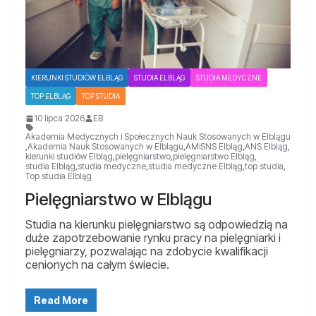
KIERUNKI STUDIÓW ELBLĄG
STUDIA ELBLĄG
STUDIA MEDYCZNE
TOP ELBLĄG
TOP STUDIA
10 lipca 2026
EB
Akademia Medycznych i Społecznych Nauk Stosowanych w Elblągu
,
Akademia Nauk Stosowanych w Elblągu
,
AMiSNS Elbląg
,
ANS Elbląg
,
kierunki studiów Elbląg
,
pielęgniarstwo
,
pielęgniarstwo Elbląg
,
studia Elbląg
,
studia medyczne
,
studia medyczne Elbląg
,
top studia
,
Top studia Elbląg
Pielęgniarstwo w Elblągu
Studia na kierunku pielęgniarstwo są odpowiedzią na
duże zapotrzebowanie rynku pracy na pielęgniarki i
pielęgniarzy, pozwalając na zdobycie kwalifikacji
cenionych na całym świecie.
Read More