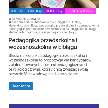
KIERUNKI STUDIÓW ELBLĄG
STUDIA ELBLĄG
STUDIA PEDAGOGICZNE
28 kwietnia 2026
EB
Akademia Nauk Stosowanych w Elblągu
,
ANS Elbląg
,
kierunki studiów Elbląg
,
pedagogika przedszkolna i wczesnoszkolna
,
pedagogika przedszkolna i wczesnoszkolna Elbląg
,
studia Elbląg
,
studia pedagogiczne
,
studia pedagogiczne Elbląg
Pedagogika przedszkolna i
wczesnoszkolna w Elblągu
Studia na kierunku pedagogika przedszkolna i
wczesnoszkolna to propozycja dla kandydatów
zainteresowanych naukami pedagogicznymi i
psychologicznymi, którzy chcą związać swoją
przyszłość zawodową z edukacją dzieci.
Read More