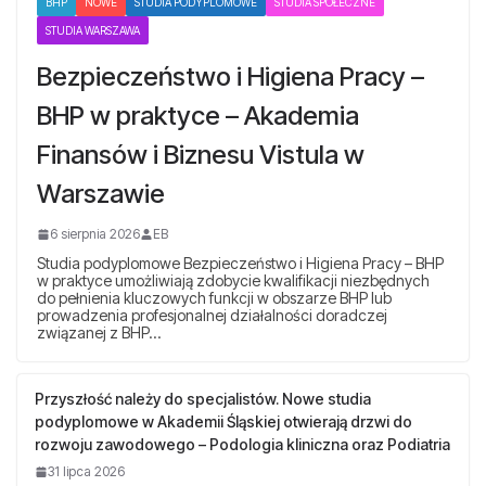
BHP
NOWE
STUDIA PODYPLOMOWE
STUDIA SPOŁECZNE
STUDIA WARSZAWA
Bezpieczeństwo i Higiena Pracy –
BHP w praktyce – Akademia
Finansów i Biznesu Vistula w
Warszawie
6 sierpnia 2026
EB
Studia podyplomowe Bezpieczeństwo i Higiena Pracy – BHP
w praktyce umożliwiają zdobycie kwalifikacji niezbędnych
do pełnienia kluczowych funkcji w obszarze BHP lub
prowadzenia profesjonalnej działalności doradczej
związanej z BHP…
Przyszłość należy do specjalistów. Nowe studia
podyplomowe w Akademii Śląskiej otwierają drzwi do
rozwoju zawodowego – Podologia kliniczna oraz Podiatria
31 lipca 2026