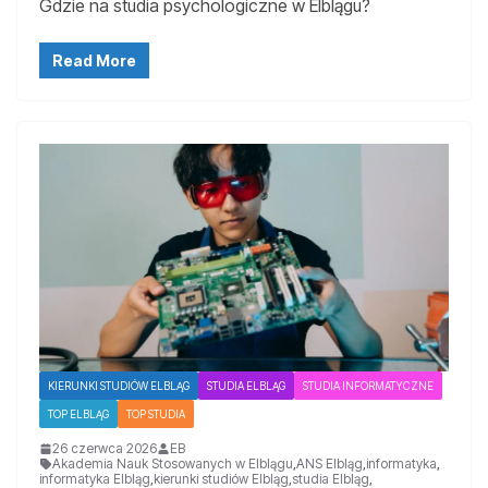
Gdzie na studia psychologiczne w Elblągu?
Read More
KIERUNKI STUDIÓW ELBLĄG
STUDIA ELBLĄG
STUDIA INFORMATYCZNE
TOP ELBLĄG
TOP STUDIA
26 czerwca 2026
EB
Akademia Nauk Stosowanych w Elblągu
,
ANS Elbląg
,
informatyka
,
informatyka Elbląg
,
kierunki studiów Elbląg
,
studia Elbląg
,