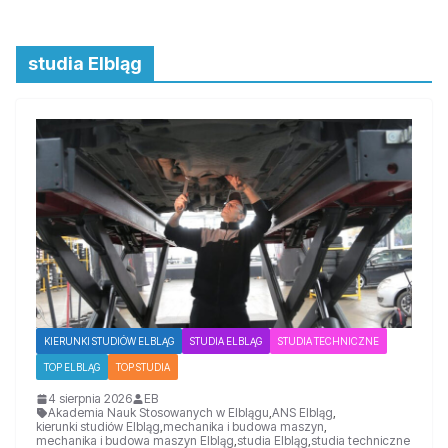
studia Elbląg
KIERUNKI STUDIÓW ELBLĄG
STUDIA ELBLĄG
STUDIA TECHNICZNE
TOP ELBLĄG
TOP STUDIA
4 sierpnia 2026
EB
Akademia Nauk Stosowanych w Elblągu
,
ANS Elbląg
,
kierunki studiów Elbląg
,
mechanika i budowa maszyn
,
mechanika i budowa maszyn Elbląg
,
studia Elbląg
,
studia techniczne