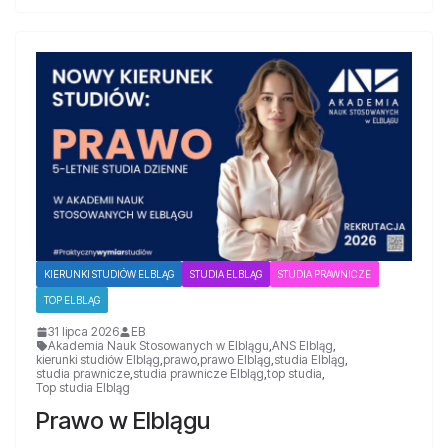
KIERUNKI STUDIÓW ELBLĄG
STUDIA ELBLĄG
STUDIA PRAWNICZE
TOP ELBLĄG
31 lipca 2026
EB
Akademia Nauk Stosowanych w Elblągu
,
ANS Elbląg
,
kierunki studiów Elbląg
,
prawo
,
prawo Elbląg
,
studia Elbląg
,
studia prawnicze
,
studia prawnicze Elbląg
,
top studia
,
Top studia Elbląg
Prawo w Elblągu