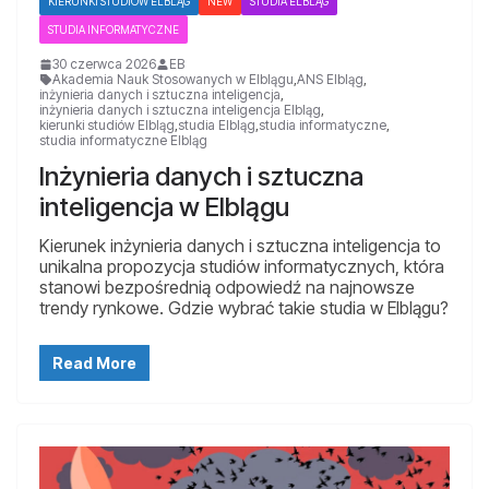
KIERUNKI STUDIÓW ELBLĄG
NEW
STUDIA ELBLĄG
STUDIA INFORMATYCZNE
30 czerwca 2026
EB
Akademia Nauk Stosowanych w Elblągu
,
ANS Elbląg
,
inżynieria danych i sztuczna inteligencja
,
inżynieria danych i sztuczna inteligencja Elbląg
,
kierunki studiów Elbląg
,
studia Elbląg
,
studia informatyczne
,
studia informatyczne Elbląg
Inżynieria danych i sztuczna
inteligencja w Elblągu
Kierunek inżynieria danych i sztuczna inteligencja to
unikalna propozycja studiów informatycznych, która
stanowi bezpośrednią odpowiedź na najnowsze
trendy rynkowe. Gdzie wybrać takie studia w Elblągu?
Read More