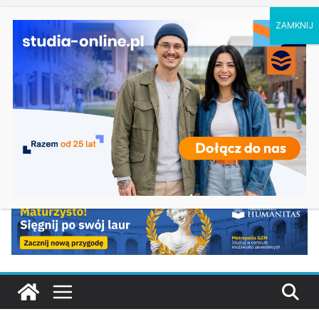
czwartek, 6 sierpnia, 2026
Logistyka – studia inżynierskie na Uniwersytecie
Ostatnie
Szczecińskim
wpisy:
Elektroniczne przetwarzanie informacji w
Krakowie
Prawo w Łomży
Pedagogika przedszkolna i wczesnoszkolna w
Skierniewicach
Kosmetologia w Opolu