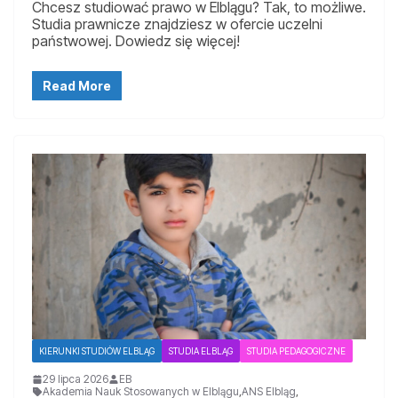
Chcesz studiować prawo w Elblągu? Tak, to możliwe.
Studia prawnicze znajdziesz w ofercie uczelni
państwowej. Dowiedz się więcej!
Read More
KIERUNKI STUDIÓW ELBLĄG
STUDIA ELBLĄG
STUDIA PEDAGOGICZNE
29 lipca 2026
EB
Akademia Nauk Stosowanych w Elblągu
,
ANS Elbląg
,