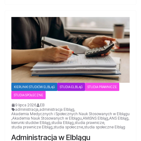
KIERUNKI STUDIÓW ELBLĄG
STUDIA ELBLĄG
STUDIA PRAWNICZE
STUDIA SPOŁECZNE
9 lipca 2026
EB
administracja
,
administracja Elbląg
,
Akademia Medycznych i Społecznych Nauk Stosowanych w Elblągu
,
Akademia Nauk Stosowanych w Elblągu
,
AMiSNS Elbląg
,
ANS Elbląg
,
kierunki studiów Elbląg
,
studia Elbląg
,
studia prawnicze
,
studia prawnicze Elbląg
,
studia społeczne
,
studia społeczne Elbląg
Administracja w Elblągu