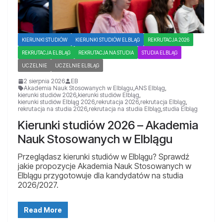
KIERUNKI STUDIÓW
KIERUNKI STUDIÓW ELBLĄG
REKRUTACJA 2026
REKRUTACJA ELBLĄG
REKRUTACJA NA STUDIA
STUDIA ELBLĄG
UCZELNIE
UCZELNIE ELBLĄG
2 sierpnia 2026
EB
Akademia Nauk Stosowanych w Elblągu
,
ANS Elbląg
,
kierunki studiów 2026
,
kierunki studiów Elbląg
,
kierunki studiów Elbląg 2026
,
rekrutacja 2026
,
rekrutacja Elbląg
,
rekrutacja na studia 2026
,
rekrutacja na studia Elbląg
,
studia Elbląg
Kierunki studiów 2026 – Akademia
Nauk Stosowanych w Elblągu
Przeglądasz kierunki studiów w Elblągu? Sprawdź
jakie propozycje Akademia Nauk Stosowanych w
Elblągu przygotowuje dla kandydatów na studia
2026/2027.
Read More