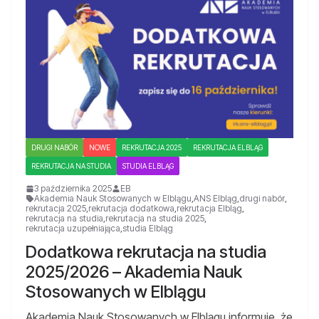
DRUGI NABÓR
NOWE
REKRUTACJA 2025
REKRUTACJA ELBLĄG
REKRUTACJA NA STUDIA
STUDIA ELBLĄG
3 października 2025
EB
Akademia Nauk Stosowanych w Elblągu
,
ANS Elbląg
,
drugi nabór
,
rekrutacja 2025
,
rekrutacja dodatkowa
,
rekrutacja Elbląg
,
rekrutacja na studia
,
rekrutacja na studia 2025
,
rekrutacja uzupełniająca
,
studia Elbląg
Dodatkowa rekrutacja na studia
2025/2026 – Akademia Nauk
Stosowanych w Elblągu
Akademia Nauk Stosowanych w Elblągu informuje, że