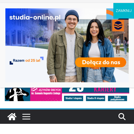
niedziela, 9 sierpnia, 2026
Ostatnie wpisy:
Geografia w Gdańsku
Ratownictwo medyczne w Olsztynie
Logistyka w Koszalinie
Informatyka w Nysie
Filozofia w Szczecinie