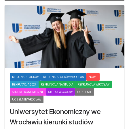
KIERUNKI STUDIÓW
KIERUNKI STUDIÓW WROCŁAW
NOWE
REKRUTACJA 2027
REKRUTACJA NA STUDIA
REKRUTACJA WROCŁAW
STUDIA EKONOMICZNE
STUDIA WROCŁAW
UCZELNIE
UCZELNIE WROCŁAW
Uniwersytet Ekonomiczny we
Wrocławiu kierunki studiów