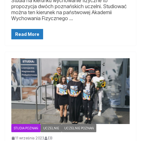
Studia na kierunku wychowanie fizyczne to
propozycja dwóch poznańskich uczelni. Studiować
można ten kierunek na państwowej Akademii
Wychowania Fizycznego …
Read More
STUDIA POZNAŃ
UCZELNIE
UCZELNIE POZNAŃ
11 września 2023
EB