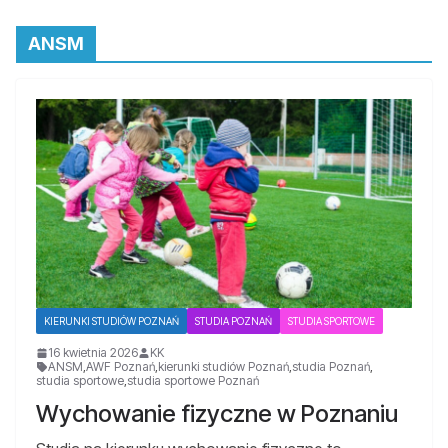
ANSM
KIERUNKI STUDIÓW POZNAŃ
STUDIA POZNAŃ
STUDIA SPORTOWE
16 kwietnia 2026
KK
ANSM
,
AWF Poznań
,
kierunki studiów Poznań
,
studia Poznań
,
studia sportowe
,
studia sportowe Poznań
Wychowanie fizyczne w Poznaniu