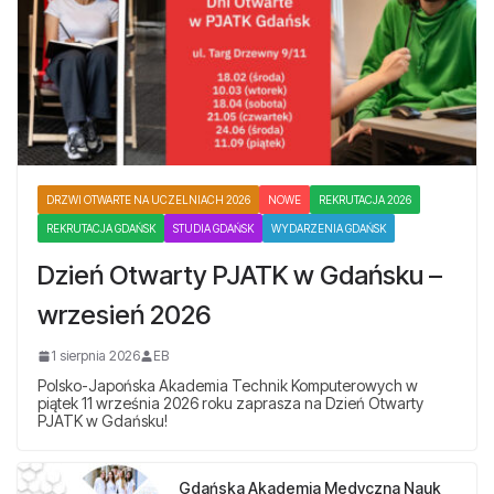
DRZWI OTWARTE NA UCZELNIACH 2026
NOWE
REKRUTACJA 2026
REKRUTACJA GDAŃSK
STUDIA GDAŃSK
WYDARZENIA GDAŃSK
Dzień Otwarty PJATK w Gdańsku –
wrzesień 2026
1 sierpnia 2026
EB
Polsko-Japońska Akademia Technik Komputerowych w
piątek 11 września 2026 roku zaprasza na Dzień Otwarty
PJATK w Gdańsku!
Gdańska Akademia Medyczna Nauk