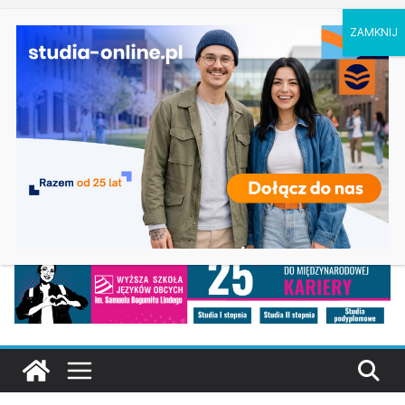
piątek, 7 sierpnia, 2026
Ostatnie
Elektroniczne przetwarzanie informacji w
wpisy:
Krakowie
Prawo w Łomży
Pedagogika przedszkolna i wczesnoszkolna w
Skierniewicach
Kosmetologia w Opolu
Logistyka – studia inżynierskie na Uniwersytecie
Szczecińskim