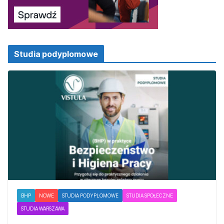
Studia podyplomowe
BHP
NOWE
STUDIA PODYPLOMOWE
STUDIA SPOŁECZNE
STUDIA WARSZAWA