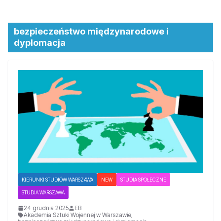
bezpieczeństwo międzynarodowe i
dyplomacja
KIERUNKI STUDIÓW WARSZAWA
NEW
STUDIA SPOŁECZNE
STUDIA WARSZAWA
24 grudnia 2025
EB
Akademia Sztuki Wojennej w Warszawie
,