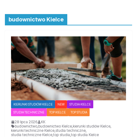
budownictwo Kielce
KIERUNKI STUDIÓW KIELCE
NEW
STUDIA KIELCE
STUDIA TECHNICZNE
TOP KIELCE
TOP STUDIA
28 lipca 2026
KK
budownictwo
,
budownictwo Kielce
,
kierunki studiów Kielce
,
kierunki techniczne Kielce
,
studia techniczne
,
studia techniczne Kielce
,
top studia
,
top studia Kielce