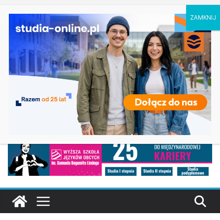
czwartek, 6 sierpnia, 2026
Ostatnie
Praca socjalna – Akademia Pedagogiki
wpisy:
Specjalnej w Warszawie
Studia pedagogiczne w Olsztynie
Zarządzanie w Gorzowie Wielkopolskim
Turystyka i rekreacja w Częstochowie
Energetyka w Koszalinie