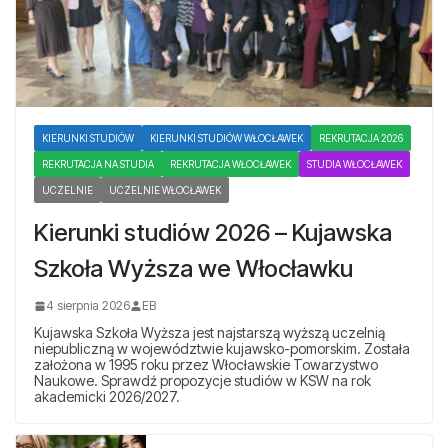
KIERUNKI STUDIÓW
KIERUNKI STUDIÓW WŁOCŁAWEK
REKRUTACJA 2026
REKRUTACJA NA STUDIA
REKRUTACJA WŁOCŁAWEK
STUDIA WŁOCŁAWEK
UCZELNIE
UCZELNIE WŁOCŁAWEK
Kierunki studiów 2026 – Kujawska
Szkoła Wyższa we Włocławku
4 sierpnia 2026
EB
Kujawska Szkoła Wyższa jest najstarszą wyższą uczelnią
niepubliczną w województwie kujawsko-pomorskim. Została
założona w 1995 roku przez Włocławskie Towarzystwo
Naukowe. Sprawdź propozycje studiów w KSW na rok
akademicki 2026/2027.