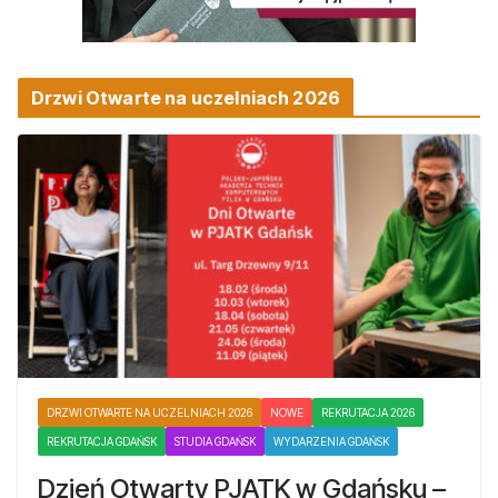
Drzwi Otwarte na uczelniach 2026
DRZWI OTWARTE NA UCZELNIACH 2026
NOWE
REKRUTACJA 2026
REKRUTACJA GDAŃSK
STUDIA GDAŃSK
WYDARZENIA GDAŃSK
Dzień Otwarty PJATK w Gdańsku –