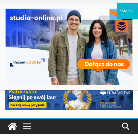
sobota, 8 sierpnia, 2026
Ostatnie
Biologia w Rzeszowie
wpisy:
Filologia słowiańska w Krakowie
Studia historyczne w Łodzi
Analityka biznesowa i Data Science – Collegium
Da Vinci w Poznaniu
Chemia w Opolu