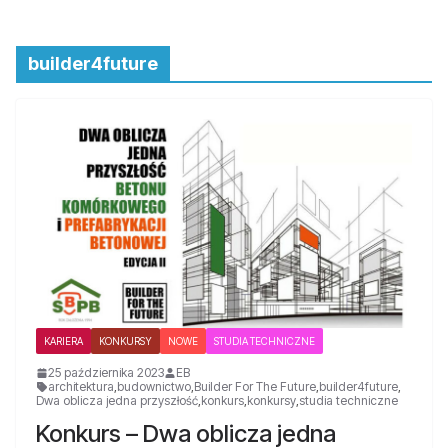
builder4future
KARIERA
KONKURSY
NOWE
STUDIA TECHNICZNE
25 października 2023
EB
architektura
,
budownictwo
,
Builder For The Future
,
builder4future
,
Dwa oblicza jedna przyszłość
,
konkurs
,
konkursy
,
studia techniczne
Konkurs – Dwa oblicza jedna