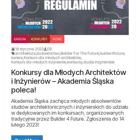
KARIERA
KONKURSY
NOWE
18 stycznia 2023
EB
architektura
,
budownictwo
,
Builder For The Future
,
builder4future
,
kariera
,
Konkurs dla młodych architektów
,
Konkurs dla młodych inżynierów
,
konkursy
,
studia inżynierskie
Konkursy dla Młodych Architektów
i Inżynierów – Akademia Śląska
poleca!
Akademia Śląska zachęca młodych absolwentów
studiów architektonicznych i inżynierskich do udziału
w dedykowanych im konkursach, organizowanych
tradycyjnie przez Builder 4 Future. Zgłoszenia do 14
lutego 2023!