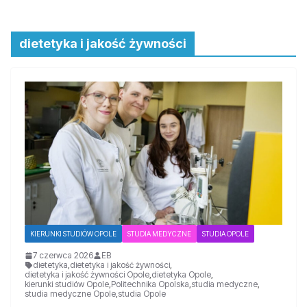
dietetyka i jakość żywności
KIERUNKI STUDIÓW OPOLE
STUDIA MEDYCZNE
STUDIA OPOLE
7 czerwca 2026
EB
dietetyka
,
dietetyka i jakość żywności
,
dietetyka i jakość żywności Opole
,
dietetyka Opole
,
kierunki studiów Opole
,
Politechnika Opolska
,
studia medyczne
,
studia medyczne Opole
,
studia Opole