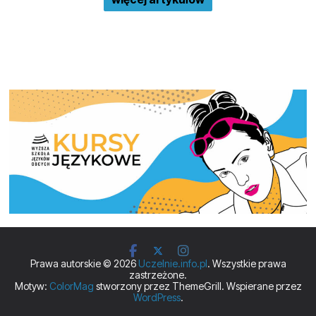
Prawa autorskie © 2026
Uczelnie.info.pl
. Wszystkie prawa
zastrzeżone.
Motyw:
ColorMag
stworzony przez ThemeGrill. Wspierane przez
WordPress
.