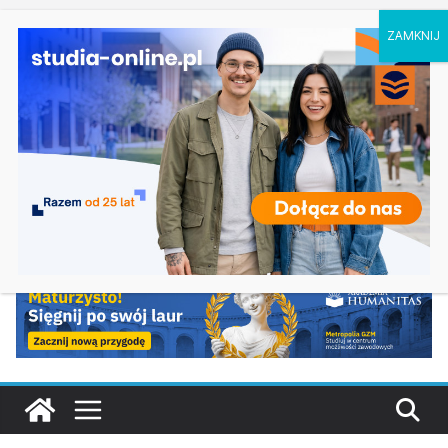
czwartek, 6 sierpnia, 2026
Ostatnie
Praca socjalna – Akademia Pedagogiki
wpisy:
Specjalnej w Warszawie
Studia pedagogiczne w Olsztynie
Zarządzanie w Gorzowie Wielkopolskim
Turystyka i rekreacja w Częstochowie
Energetyka w Koszalinie