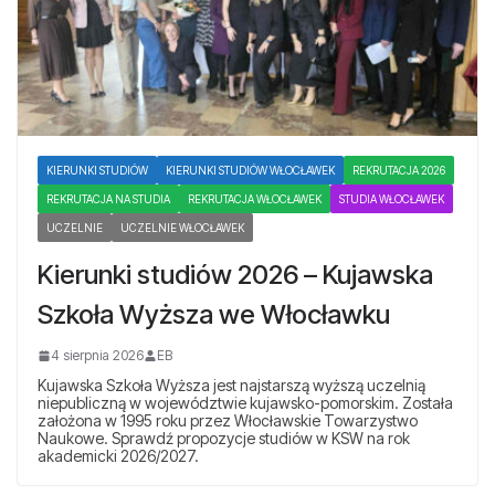
KIERUNKI STUDIÓW
KIERUNKI STUDIÓW WŁOCŁAWEK
REKRUTACJA 2026
REKRUTACJA NA STUDIA
REKRUTACJA WŁOCŁAWEK
STUDIA WŁOCŁAWEK
UCZELNIE
UCZELNIE WŁOCŁAWEK
Kierunki studiów 2026 – Kujawska
Szkoła Wyższa we Włocławku
4 sierpnia 2026
EB
Kujawska Szkoła Wyższa jest najstarszą wyższą uczelnią
niepubliczną w województwie kujawsko-pomorskim. Została
założona w 1995 roku przez Włocławskie Towarzystwo
Naukowe. Sprawdź propozycje studiów w KSW na rok
akademicki 2026/2027.