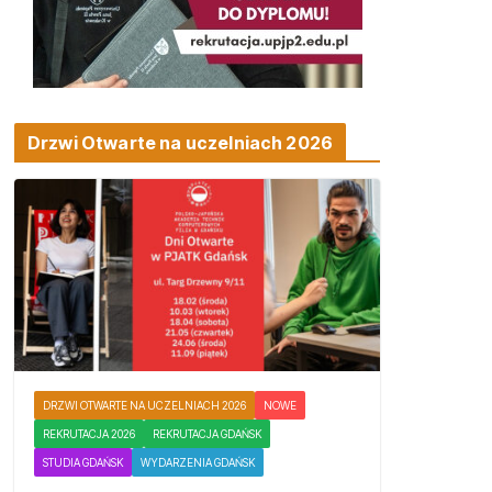
Drzwi Otwarte na uczelniach 2026
DRZWI OTWARTE NA UCZELNIACH 2026
NOWE
REKRUTACJA 2026
REKRUTACJA GDAŃSK
STUDIA GDAŃSK
WYDARZENIA GDAŃSK