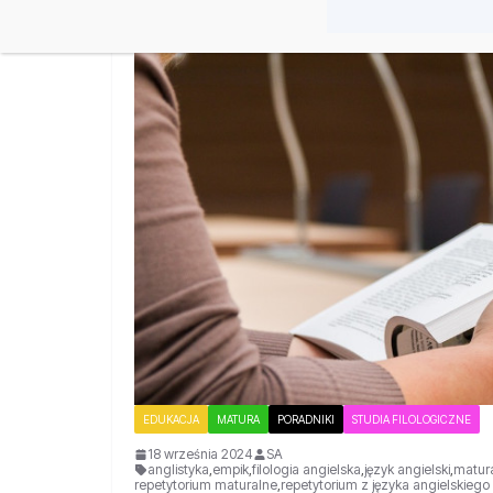
EDUKACJA
MATURA
PORADNIKI
STUDIA FILOLOGICZNE
18 września 2024
SA
anglistyka
,
empik
,
filologia angielska
,
język angielski
,
matur
repetytorium maturalne
,
repetytorium z języka angielskiego