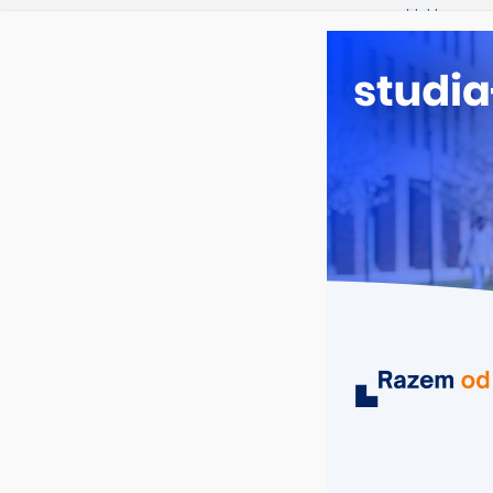
piątek, 7 sierpnia, 2026
Ostatnie wpisy:
Elektroniczn
Prawo w Ło
Pedagogika 
Kosmetologi
Logistyka – 
MIASTA
UCZELNIE
KIERUNKI
empik