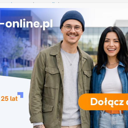
e przetwarzanie informacji w Krakowie
mży
przedszkolna i wczesnoszkolna w Skierniewicach
a w Opolu
studia inżynierskie na Uniwersytecie Szczecińskim
RODZAJE STUDIÓW
REKRUTACJA
DRZWI OTWARTE
TO