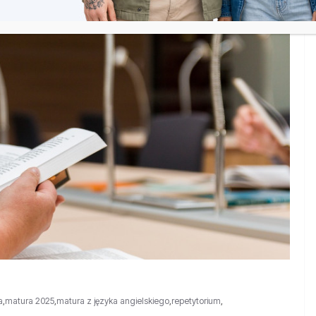
a
,
matura 2025
,
matura z języka angielskiego
,
repetytorium
,