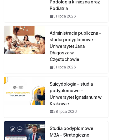
Podologia kliniczna oraz
Podiatria
31 lipca 2026
Administracja publiczna –
studia podyplomowe –
Uniwersytet Jana
Długosza w
Częstochowie
31 lipca 2026
Suicydologia – studia
podyplomowe –
Uniwersytet Ignatianum w
Krakowie
28 lipca 2026
Studia podyplomowe
MBA – Strategiczne