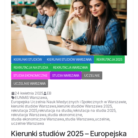
KIERUNKI STUDIÓW
KIERUNKI STUDIÓW WARSZAWA
REKRUTACJA 2025
REKRUTACJA NA STUDIA
REKRUTACJA WARSZAWA
STUDIA EKONOMICZNE
STUDIA WARSZAWA
UCZELNIE
UCZELNIE WARSZAWA
24 kwietnia 2025
EB
EUNMiS Warszawa
,
Europejska Uczelnia Nauk Medycznych i Społecznych w Warszawie
,
kierunki studiów Warszawa
,
kierunki studiów Warszawa 2025
,
rekrutacja 2025
,
rekrutacja na studia
,
rekrutacja na studia 2025
,
rekrutacja Warszawa
,
studia ekonomiczne
,
studia ekonomiczne Warszawa
,
studia Warszawa
,
uczelnie
,
uczelnie Warszawa
Kierunki studiów 2025 – Europejska