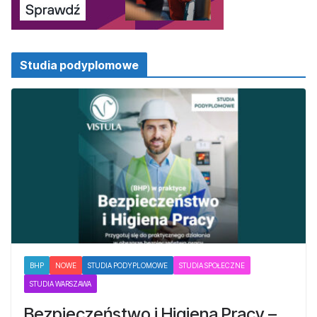
Studia podyplomowe
BHP
NOWE
STUDIA PODYPLOMOWE
STUDIA SPOŁECZNE
STUDIA WARSZAWA
Bezpieczeństwo i Higiena Pracy –