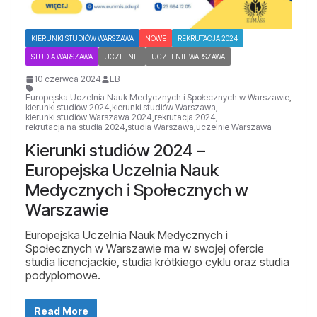
KIERUNKI STUDIÓW WARSZAWA
NOWE
REKRUTACJA 2024
STUDIA WARSZAWA
UCZELNIE
UCZELNIE WARSZAWA
10 czerwca 2024
EB
Europejska Uczelnia Nauk Medycznych i Społecznych w Warszawie
,
kierunki studiów 2024
,
kierunki studiów Warszawa
,
kierunki studiów Warszawa 2024
,
rekrutacja 2024
,
rekrutacja na studia 2024
,
studia Warszawa
,
uczelnie Warszawa
Kierunki studiów 2024 –
Europejska Uczelnia Nauk
Medycznych i Społecznych w
Warszawie​
Europejska Uczelnia Nauk Medycznych i
Społecznych w Warszawie ma w swojej ofercie
studia licencjackie, studia krótkiego cyklu oraz studia
podyplomowe.
Read More