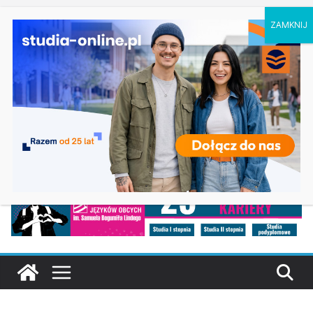
niedziela, 9 sierpnia, 2026
Ostatnie wpisy:
Geografia w Gdańsku
Ratownictwo medyczne w Olsztynie
Logistyka w Koszalinie
Informatyka w Nysie
Filozofia w Szczecinie