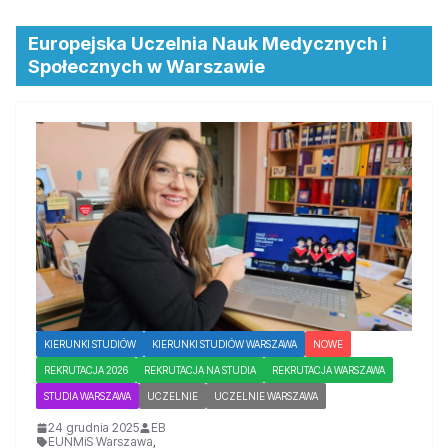
Europejska Uczelnia Nauk Medycznych i
Społecznych w Warszawie
KIERUNKI STUDIÓW
KIERUNKI STUDIÓW WARSZAWA
NOWE
REKRUTACJA 2026
REKRUTACJA NA STUDIA
REKRUTACJA WARSZAWA
STUDIA WARSZAWA
UCZELNIE
UCZELNIE WARSZAWA
24 grudnia 2025
EB
EUNMiS Warszawa
,