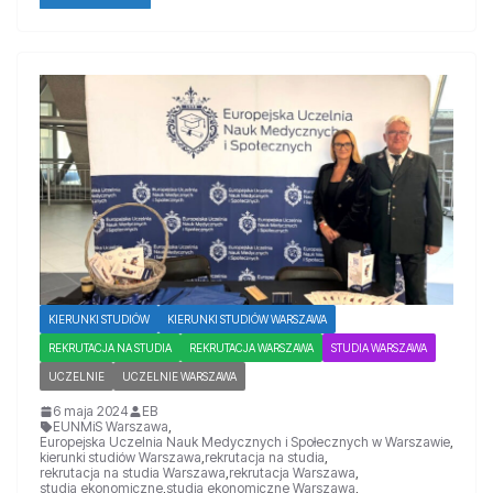
KIERUNKI STUDIÓW
KIERUNKI STUDIÓW WARSZAWA
REKRUTACJA NA STUDIA
REKRUTACJA WARSZAWA
STUDIA WARSZAWA
UCZELNIE
UCZELNIE WARSZAWA
6 maja 2024
EB
EUNMiS Warszawa
,
Europejska Uczelnia Nauk Medycznych i Społecznych w Warszawie
,
kierunki studiów Warszawa
,
rekrutacja na studia
,
rekrutacja na studia Warszawa
,
rekrutacja Warszawa
,
studia ekonomiczne
,
studia ekonomiczne Warszawa
,