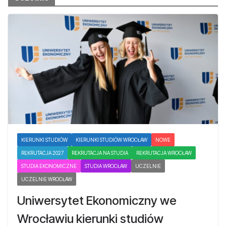
KIERUNKI STUDIÓW
KIERUNKI STUDIÓW WROCŁAW
NOWE
REKRUTACJA 2027
REKRUTACJA NA STUDIA
REKRUTACJA WROCŁAW
STUDIA EKONOMICZNE
STUDIA WROCŁAW
UCZELNIE
UCZELNIE WROCŁAW
Uniwersytet Ekonomiczny we
Wrocławiu kierunki studiów