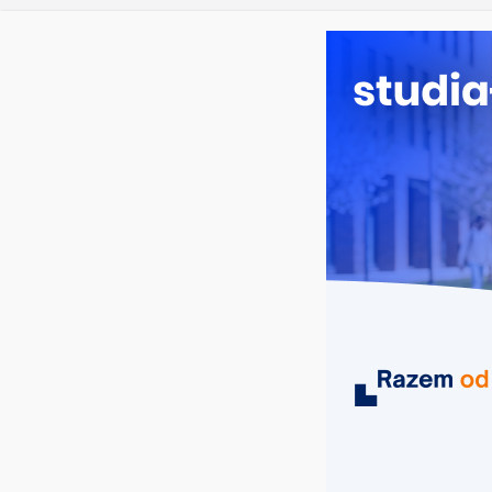
czwartek, 6 sierpnia, 2026
Ostatnie wpisy:
Elektron
Prawo w
Pedagogi
Kosmetol
Logistyka
MIASTA
UCZELNIE
KIERUNKI
finanse i rachunkowość Jasło