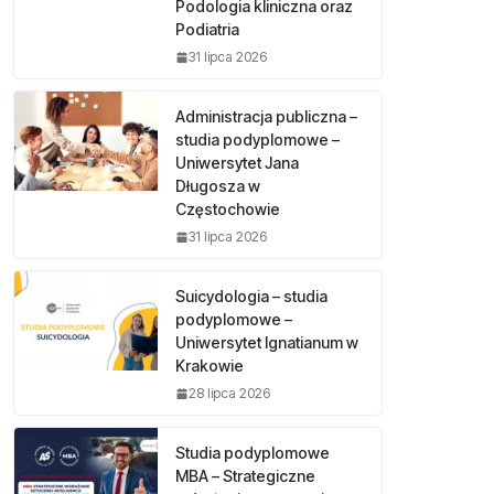
Podologia kliniczna oraz
Podiatria
31 lipca 2026
Administracja publiczna –
studia podyplomowe –
Uniwersytet Jana
Długosza w
Częstochowie
31 lipca 2026
Suicydologia – studia
podyplomowe –
Uniwersytet Ignatianum w
Krakowie
28 lipca 2026
Studia podyplomowe
MBA – Strategiczne