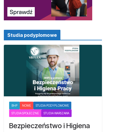
Studia podyplomowe
BHP
NOWE
STUDIA PODYPLOMOWE
STUDIA SPOŁECZNE
STUDIA WARSZAWA
Bezpieczeństwo i Higiena