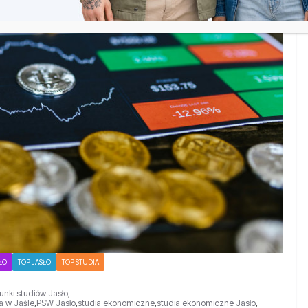
ŁO
TOP JASŁO
TOP STUDIA
runki studiów Jasło
,
a w Jaśle
,
PSW Jasło
,
studia ekonomiczne
,
studia ekonomiczne Jasło
,