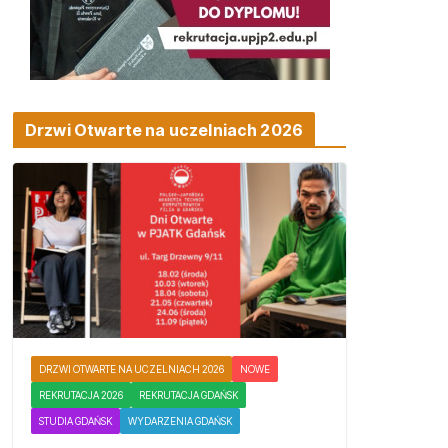
Drzwi Otwarte na uczelniach 2026
DRZWI OTWARTE NA UCZELNIACH 2026
NOWE
REKRUTACJA 2026
REKRUTACJA GDAŃSK
STUDIA GDAŃSK
WYDARZENIA GDAŃSK