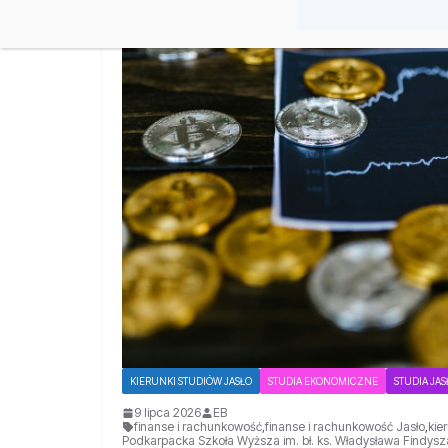
KIERUNKI STUDIÓW JASŁO
STUDIA EKONOMICZNE
STUDIA JAS
9 lipca 2026
EB
finanse i rachunkowość
,
finanse i rachunkowość Jasło
,
kie
Podkarpacka Szkoła Wyższa im. bł. ks. Władysława Findysz