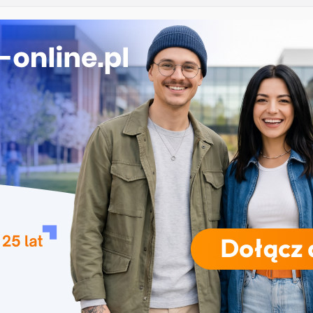
iczne przetwarzanie informacji w Krakowie
 Łomży
ka przedszkolna i wczesnoszkolna w Skierniewicach
ogia w Opolu
 – studia inżynierskie na Uniwersytecie Szczecińskim
RODZAJE STUDIÓW
REKRUTACJA
DRZWI OTWARTE
TO