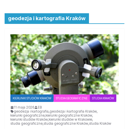
geodezja i kartografia Kraków
KIERUNKI STUDIÓW KRAKÓW
STUDIA GEOGRAFICZNE
STUDIA KRAKÓW
11 maja 2026
EB
geodezja i kartografia
,
geodezja i kartografia Kraków
,
kierunki geograficzne
,
kierunki geograficzne Kraków
,
kierunki studiów Kraków
,
kierunki studiów w Krakowie
,
studia geograficzne
,
studia geograficzne Kraków
,
studia Kraków