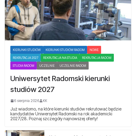
KIERUNKI STUDIÓW
KIERUNKI STUDIÓW RADOM
NOWE
REKRUTACJA 2027
REKRUTACJA NA STUDIA
REKRUTACJA RADOM
STUDIA RADOM
UCZELNIE
UCZELNIE RADOM
Uniwersytet Radomski kierunki
studiów 2027
6 sierpnia 2026
KK
Już wiadomo, na które kierunki studiów rekrutować będzie
kandydatów Uniwersytet Radomski na rok akademicki
2027/28. Poznaj szczegóły najnowszej oferty!