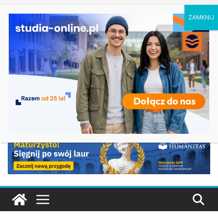
piątek, 7 sierpnia, 2026
Ostatnie
Elektroniczne przetwarzanie informacji w
wpisy:
Krakowie
Prawo w Łomży
Pedagogika przedszkolna i wczesnoszkolna w
Skierniewicach
Kosmetologia w Opolu
Logistyka – studia inżynierskie na Uniwersytecie
Szczecińskim