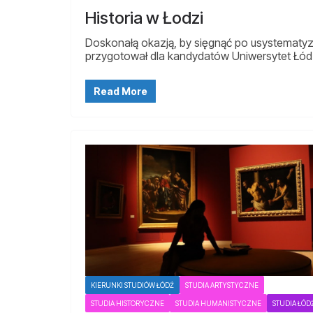
Historia w Łodzi
Doskonałą okazją, by sięgnąć po usystematyzo
przygotował dla kandydatów Uniwersytet Łód
Read More
KIERUNKI STUDIÓW ŁÓDŹ
STUDIA ARTYSTYCZNE
STUDIA HISTORYCZNE
STUDIA HUMANISTYCZNE
STUDIA ŁÓD