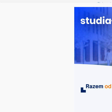
czwartek, 6 sierpnia, 2026
Ostatnie wpisy:
Elektron
Prawo w
Pedagogi
Kosmetol
Logistyka
MIASTA
UCZELNIE
KIERUNKI
kierunki historyczne Łódź