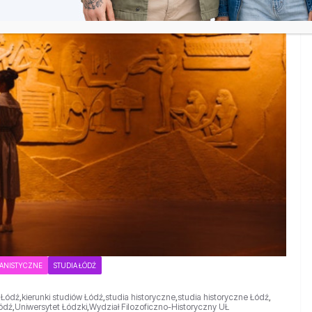
ANISTYCZNE
STUDIA ŁÓDŹ
 Łódź
,
kierunki studiów Łódź
,
studia historyczne
,
studia historyczne Łódź
,
Łódź
,
Uniwersytet Łódzki
,
Wydział Filozoficzno-Historyczny UŁ