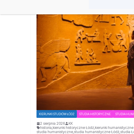
KIERUNKI STUDIÓW ŁÓDŹ
STUDIA HISTORYCZNE
STUDIA HUM
2 sierpnia 2026
KK
historia
,
kierunki historyczne Łódź
,
kierunki humanistyczne
studia humanistyczne
,
studia humanistyczne Łódź
,
studia 