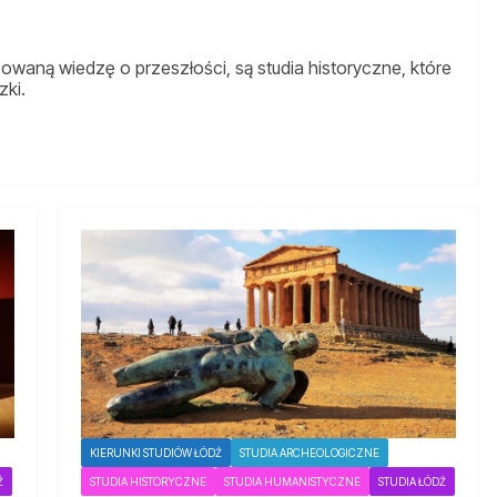
waną wiedzę o przeszłości, są studia historyczne, które
zki.
KIERUNKI STUDIÓW ŁÓDŹ
STUDIA ARCHEOLOGICZNE
Ź
STUDIA HISTORYCZNE
STUDIA HUMANISTYCZNE
STUDIA ŁÓDŹ