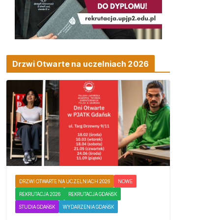
Drzwi Otwarte na uczelniach 2026
DRZWI OTWARTE NA UCZELNIACH 2026
NOWE
REKRUTACJA 2026
REKRUTACJA GDAŃSK
STUDIA GDAŃSK
WYDARZENIA GDAŃSK