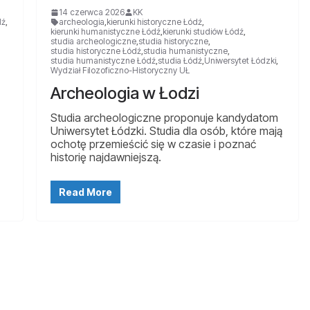
14 czerwca 2026
KK
dź
,
archeologia
,
kierunki historyczne Łódź
,
kierunki humanistyczne Łódź
,
kierunki studiów Łódź
,
studia archeologiczne
,
studia historyczne
,
studia historyczne Łódź
,
studia humanistyczne
,
studia humanistyczne Łódź
,
studia Łódź
,
Uniwersytet Łódzki
,
Wydział Filozoficzno-Historyczny UŁ
Archeologia w Łodzi
Studia archeologiczne proponuje kandydatom
Uniwersytet Łódzki. Studia dla osób, które mają
ochotę przemieścić się w czasie i poznać
historię najdawniejszą.
Read More