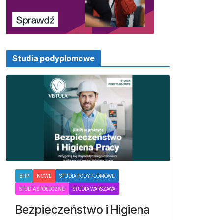
Studia podyplomowe
BHP
NOWE
STUDIA PODYPLOMOWE
STUDIA SPOŁECZNE
STUDIA WARSZAWA
Bezpieczeństwo i Higiena