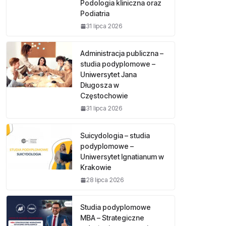
Podologia kliniczna oraz
Podiatria
31 lipca 2026
Administracja publiczna –
studia podyplomowe –
Uniwersytet Jana
Długosza w
Częstochowie
31 lipca 2026
Suicydologia – studia
podyplomowe –
Uniwersytet Ignatianum w
Krakowie
28 lipca 2026
Studia podyplomowe
MBA – Strategiczne