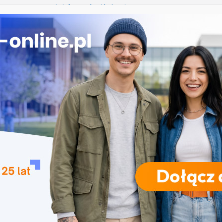
iczne przetwarzanie informacji w Krakowie
 Łomży
ka przedszkolna i wczesnoszkolna w Skierniewicach
ogia w Opolu
 – studia inżynierskie na Uniwersytecie Szczecińskim
RODZAJE STUDIÓW
REKRUTACJA
DRZWI OTWARTE
TO