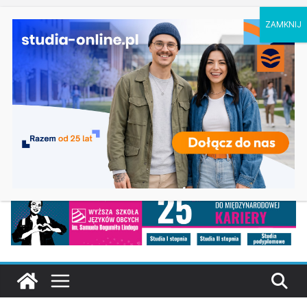
sobota, 8 sierpnia, 2026
Ostatnie
Oceanotechnika w Szczecinie
wpisy:
Dodatkowa rekrutacja na studia na UJD –
Uniwersytet Jana Długosza w Częstochowie
Biotechnologia – Uniwersytet Przyrodniczy w
Poznaniu
Zarządzanie w turystyce w Katowicach
Turystyka – Uniwersytet Wrocławski