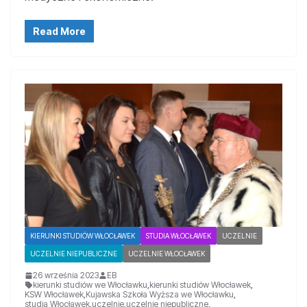
Read More
KIERUNKI STUDIÓW WŁOCŁAWEK
STUDIA WŁOCŁAWEK
UCZELNIE
UCZELNIE NIEPUBLICZNE
UCZELNIE WŁOCŁAWEK
26 września 2023
EB
kierunki studiów we Włocławku
,
kierunki studiów Włocławek
,
KSW Włocławek
,
Kujawska Szkoła Wyższa we Włocławku
,
studia Włocławek
,
uczelnie
,
uczelnie niepubliczne
,