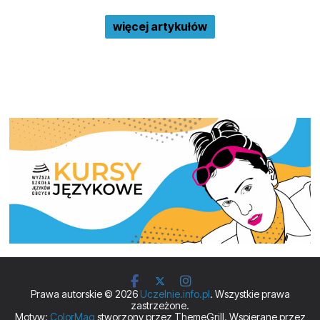
więcej artykułów
Prawa autorskie © 2026
Uczelnie.info.pl
. Wszystkie prawa
zastrzeżone.
Motyw:
ColorMag
stworzony przez ThemeGrill. Wspierane przez