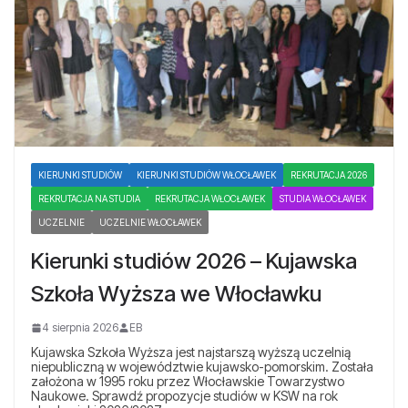
KIERUNKI STUDIÓW
KIERUNKI STUDIÓW WŁOCŁAWEK
REKRUTACJA 2026
REKRUTACJA NA STUDIA
REKRUTACJA WŁOCŁAWEK
STUDIA WŁOCŁAWEK
UCZELNIE
UCZELNIE WŁOCŁAWEK
Kierunki studiów 2026 – Kujawska
Szkoła Wyższa we Włocławku
4 sierpnia 2026
EB
Kujawska Szkoła Wyższa jest najstarszą wyższą uczelnią
niepubliczną w województwie kujawsko-pomorskim. Została
założona w 1995 roku przez Włocławskie Towarzystwo
Naukowe. Sprawdź propozycje studiów w KSW na rok