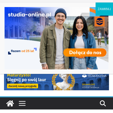
czwartek, 6 sierpnia, 2026
Ostatnie
Praca socjalna – Akademia Pedagogiki
wpisy:
Specjalnej w Warszawie
Studia pedagogiczne w Olsztynie
Zarządzanie w Gorzowie Wielkopolskim
Turystyka i rekreacja w Częstochowie
Energetyka w Koszalinie