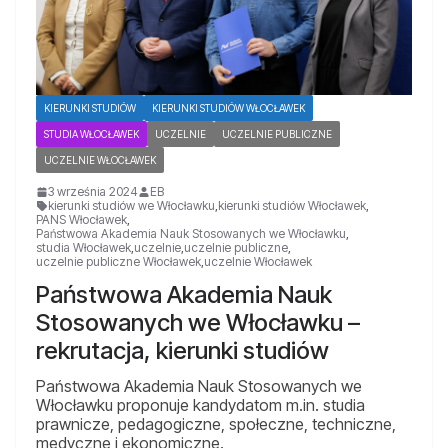
KIERUNKI STUDIÓW
KIERUNKI STUDIÓW WŁOCŁAWEK
STUDIA WŁOCŁAWEK
UCZELNIE
UCZELNIE PUBLICZNE
UCZELNIE WŁOCŁAWEK
3 września 2024
EB
kierunki studiów we Włocławku
,
kierunki studiów Włocławek
,
PANS Włocławek
,
Państwowa Akademia Nauk Stosowanych we Włocławku
,
studia Włocławek
,
uczelnie
,
uczelnie publiczne
,
uczelnie publiczne Włocławek
,
uczelnie Włocławek
Państwowa Akademia Nauk
Stosowanych we Włocławku –
rekrutacja, kierunki studiów
Państwowa Akademia Nauk Stosowanych we
Włocławku proponuje kandydatom m.in. studia
prawnicze, pedagogiczne, społeczne, techniczne,
medyczne i ekonomiczne.