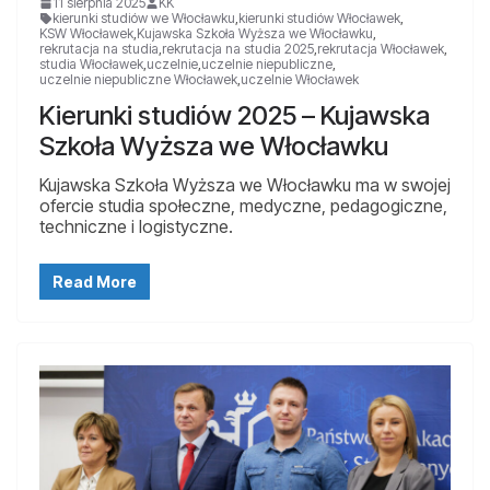
11 sierpnia 2025
KK
kierunki studiów we Włocławku
,
kierunki studiów Włocławek
,
KSW Włocławek
,
Kujawska Szkoła Wyższa we Włocławku
,
rekrutacja na studia
,
rekrutacja na studia 2025
,
rekrutacja Włocławek
,
studia Włocławek
,
uczelnie
,
uczelnie niepubliczne
,
uczelnie niepubliczne Włocławek
,
uczelnie Włocławek
Kierunki studiów 2025 – Kujawska
Szkoła Wyższa we Włocławku
Kujawska Szkoła Wyższa we Włocławku ma w swojej
ofercie studia społeczne, medyczne, pedagogiczne,
techniczne i logistyczne.
Read More