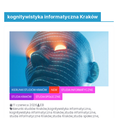
kognitywistyka informatyczna Kraków
KIERUNKI STUDIÓW KRAKÓW
NEW
STUDIA INFORMATYCZNE
STUDIA KRAKÓW
STUDIA SPOŁECZNE
11 czerwca 2026
EB
kierunki studiów Kraków
,
kognitywistyka informatyczna
,
kognitywistyka informatyczna Kraków
,
studia informatyczne
,
studia informatyczne Kraków
,
studia Kraków
,
studia społeczne
,