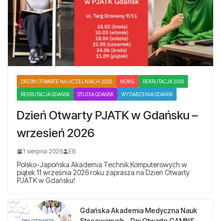
DRZWI OTWARTE NA UCZELNIACH 2026
NOWE
REKRUTACJA 2026
REKRUTACJA GDAŃSK
STUDIA GDAŃSK
WYDARZENIA GDAŃSK
Dzień Otwarty PJATK w Gdańsku –
wrzesień 2026
1 sierpnia 2026
EB
Polsko-Japońska Akademia Technik Komputerowych w
piątek 11 września 2026 roku zaprasza na Dzień Otwarty
PJATK w Gdańsku!
Gdańska Akademia Medyczna Nauk
Stosowanych – Dni Otwarte GAMNS –