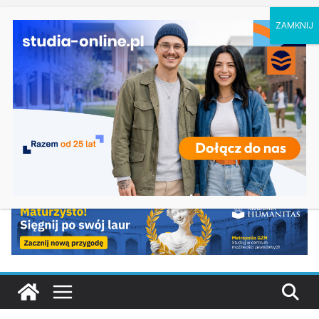
czwartek, 6 sierpnia, 2026
Ostatnie
Elektroniczne przetwarzanie informacji w
wpisy:
Krakowie
Prawo w Łomży
Pedagogika przedszkolna i wczesnoszkolna w
Skierniewicach
Kosmetologia w Opolu
Logistyka – studia inżynierskie na Uniwersytecie
Szczecińskim