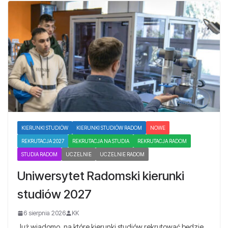
KIERUNKI STUDIÓW
KIERUNKI STUDIÓW RADOM
NOWE
REKRUTACJA 2027
REKRUTACJA NA STUDIA
REKRUTACJA RADOM
STUDIA RADOM
UCZELNIE
UCZELNIE RADOM
Uniwersytet Radomski kierunki
studiów 2027
6 sierpnia 2026
KK
Już wiadomo, na które kierunki studiów rekrutować będzie