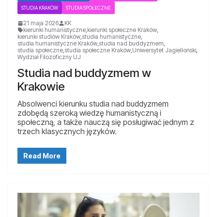
STUDIA KRAKÓW
STUDIA SPOŁECZNE
21 maja 2026
KK
kierunki humanistyczne
,
kierunki społeczne Kraków
,
kierunki studiów Kraków
,
studia humanistyczne
,
studia humanistyczne Kraków
,
studia nad buddyzmem
,
studia społeczne
,
studia społeczne Kraków
,
Uniwersytet Jagielloński
,
Wydział Filozoficzny UJ
Studia nad buddyzmem w
Krakowie
Absolwenci kierunku studia nad buddyzmem
zdobędą szeroką wiedzę humanistyczną i
społeczną, a także nauczą się posługiwać jednym z
trzech klasycznych języków.
Read More