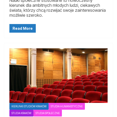
Nauki społeczne stosowane to nowoczesny
kierunek dla ambitnych młodych ludzi, ciekawych
świata, którzy chcą rozwijać swoje zainteresowania
możliwie szeroko.
Read More
KIERUNKI STUDIÓW KRAKÓW
STUDIA HUMANISTYCZNE
STUDIA KRAKÓW
STUDIA SPOŁECZNE