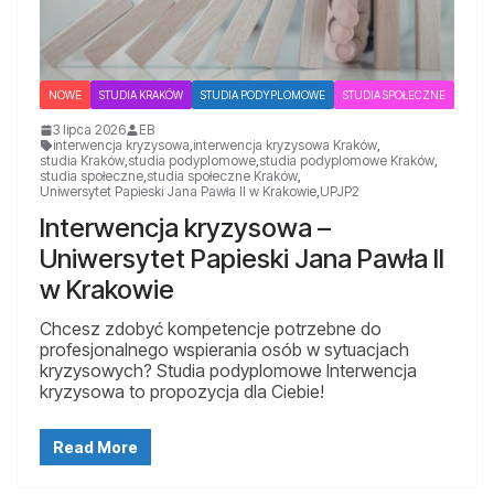
NOWE
STUDIA KRAKÓW
STUDIA PODYPLOMOWE
STUDIA SPOŁECZNE
3 lipca 2026
EB
interwencja kryzysowa
,
interwencja kryzysowa Kraków
,
studia Kraków
,
studia podyplomowe
,
studia podyplomowe Kraków
,
studia społeczne
,
studia społeczne Kraków
,
Uniwersytet Papieski Jana Pawła II w Krakowie
,
UPJP2
Interwencja kryzysowa –
Uniwersytet Papieski Jana Pawła II
w Krakowie
Chcesz zdobyć kompetencje potrzebne do
profesjonalnego wspierania osób w sytuacjach
kryzysowych? Studia podyplomowe Interwencja
kryzysowa to propozycja dla Ciebie!
Read More