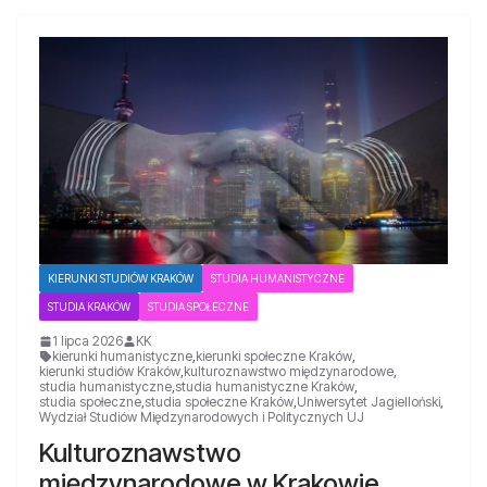
KIERUNKI STUDIÓW KRAKÓW
STUDIA HUMANISTYCZNE
STUDIA KRAKÓW
STUDIA SPOŁECZNE
1 lipca 2026
KK
kierunki humanistyczne
,
kierunki społeczne Kraków
,
kierunki studiów Kraków
,
kulturoznawstwo międzynarodowe
,
studia humanistyczne
,
studia humanistyczne Kraków
,
studia społeczne
,
studia społeczne Kraków
,
Uniwersytet Jagielloński
,
Wydział Studiów Międzynarodowych i Politycznych UJ
Kulturoznawstwo
międzynarodowe w Krakowie