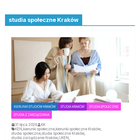
studia społeczne Kraków
KIERUNKI STUDIÓW KRAKÓW
STUDIA KRAKÓW
STUDIA SPOŁECZNE
STUDIA Z ZARZĄDZANIA
31 lipca 2026
KK
KEN
,
kierunki społeczne
,
kierunki społeczne Kraków
,
studia społeczne
,
studia społeczne Kraków
,
studia zarządzanie Kraków
,
UKEN
,