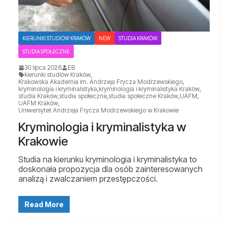
KIERUNKI STUDIÓW KRAKÓW
NEW
STUDIA KRAKÓW
STUDIA SPOŁECZNE
30 lipca 2026
EB
kierunki studiów Kraków
,
Krakowska Akademia im. Andrzeja Frycza Modrzewskiego
,
kryminologia i kryminalistyka
,
kryminologia i kryminalistyka Kraków
,
studia Kraków
,
studia społeczne
,
studia społeczne Kraków
,
UAFM
,
UAFM Kraków
,
Uniwersytet Andrzeja Frycza Modrzewskiego w Krakowie
Kryminologia i kryminalistyka w
Krakowie
Studia na kierunku kryminologia i kryminalistyka to
doskonała propozycja dla osób zainteresowanych
analizą i zwalczaniem przestępczości.
Read More