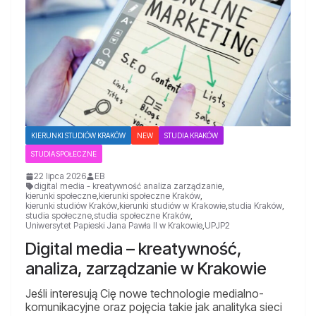
KIERUNKI STUDIÓW KRAKÓW
NEW
STUDIA KRAKÓW
STUDIA SPOŁECZNE
22 lipca 2026
EB
digital media - kreatywność analiza zarządzanie
,
kierunki społeczne
,
kierunki społeczne Kraków
,
kierunki studiów Kraków
,
kierunki studiów w Krakowie
,
studia Kraków
,
studia społeczne
,
studia społeczne Kraków
,
Uniwersytet Papieski Jana Pawła II w Krakowie
,
UPJP2
Digital media – kreatywność,
analiza, zarządzanie w Krakowie
Jeśli interesują Cię nowe technologie medialno-
komunikacyjne oraz pojęcia takie jak analityka sieci