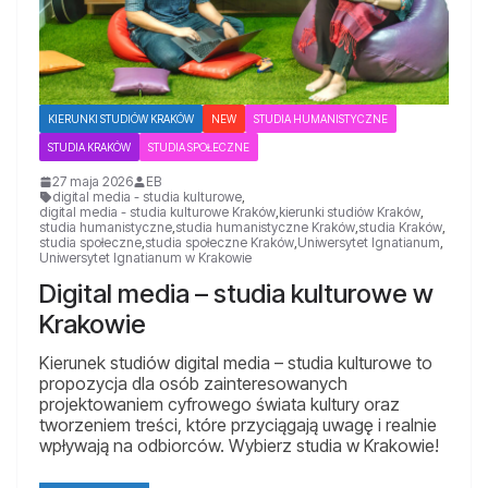
KIERUNKI STUDIÓW KRAKÓW
NEW
STUDIA HUMANISTYCZNE
STUDIA KRAKÓW
STUDIA SPOŁECZNE
27 maja 2026
EB
digital media - studia kulturowe
,
digital media - studia kulturowe Kraków
,
kierunki studiów Kraków
,
studia humanistyczne
,
studia humanistyczne Kraków
,
studia Kraków
,
studia społeczne
,
studia społeczne Kraków
,
Uniwersytet Ignatianum
,
Uniwersytet Ignatianum w Krakowie
Digital media – studia kulturowe w
Krakowie
Kierunek studiów digital media – studia kulturowe to
propozycja dla osób zainteresowanych
projektowaniem cyfrowego świata kultury oraz
tworzeniem treści, które przyciągają uwagę i realnie
wpływają na odbiorców. Wybierz studia w Krakowie!