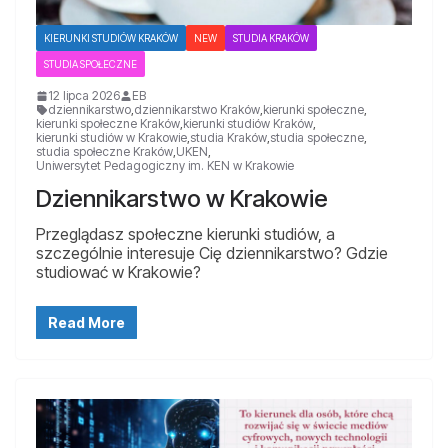
KIERUNKI STUDIÓW KRAKÓW
NEW
STUDIA KRAKÓW
STUDIA SPOŁECZNE
12 lipca 2026
EB
dziennikarstwo
,
dziennikarstwo Kraków
,
kierunki społeczne
,
kierunki społeczne Kraków
,
kierunki studiów Kraków
,
kierunki studiów w Krakowie
,
studia Kraków
,
studia społeczne
,
studia społeczne Kraków
,
UKEN
,
Uniwersytet Pedagogiczny im. KEN w Krakowie
Dziennikarstwo w Krakowie
Przeglądasz społeczne kierunki studiów, a
szczególnie interesuje Cię dziennikarstwo? Gdzie
studiować w Krakowie?
Read More