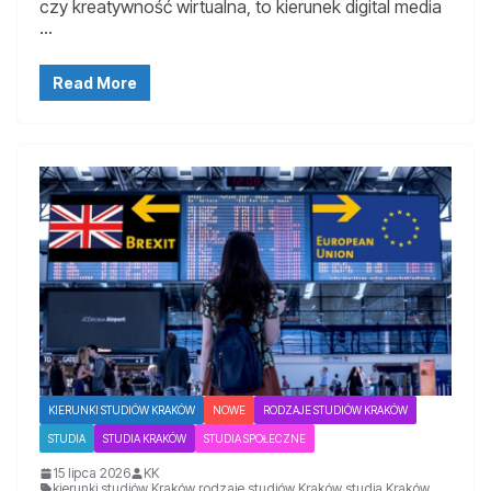
czy kreatywność wirtualna, to kierunek digital media
…
Read More
KIERUNKI STUDIÓW KRAKÓW
NOWE
RODZAJE STUDIÓW KRAKÓW
STUDIA
STUDIA KRAKÓW
STUDIA SPOŁECZNE
15 lipca 2026
KK
kierunki studiów Kraków
,
rodzaje studiów Kraków
,
studia Kraków
,