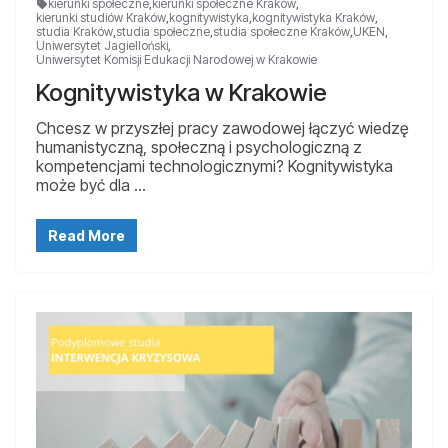
kierunki społeczne
,
kierunki społeczne Kraków
,
kierunki studiów Kraków
,
kognitywistyka
,
kognitywistyka Kraków
,
studia Kraków
,
studia społeczne
,
studia społeczne Kraków
,
UKEN
,
Uniwersytet Jagielloński
,
Uniwersytet Komisji Edukacji Narodowej w Krakowie
Kognitywistyka w Krakowie
Chcesz w przyszłej pracy zawodowej łączyć wiedzę
humanistyczną, społeczną i psychologiczną z
kompetencjami technologicznymi? Kognitywistyka
może być dla …
Read More