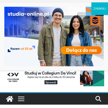
czwartek, 6 sierpnia, 2026
Logistyka – studia inżynierskie na Uniwersytecie
Ostatnie
Szczecińskim
wpisy:
Elektroniczne przetwarzanie informacji w
Krakowie
Prawo w Łomży
Pedagogika przedszkolna i wczesnoszkolna w
Skierniewicach
Kosmetologia w Opolu