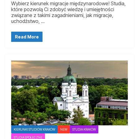
Wybierz kierunek migracje międzynarodowe! Studia,
które pozwolą Ci zdobyć wiedzę i umiejętności
związane z takimi zagadnieniami, jak migracje,
uchodźstwo, …
Read More
KIERUNKI STUDIÓW KRAKÓW
NEW
STUDIA KRAKÓW
STUDIA SPOŁECZNE