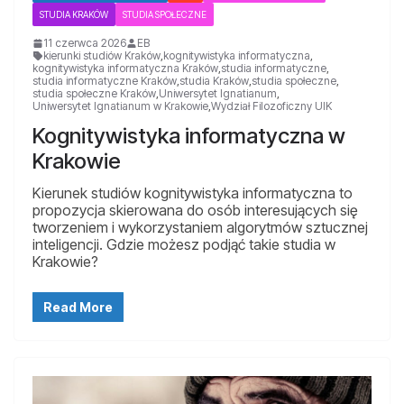
STUDIA KRAKÓW
STUDIA SPOŁECZNE
11 czerwca 2026
EB
kierunki studiów Kraków
,
kognitywistyka informatyczna
,
kognitywistyka informatyczna Kraków
,
studia informatyczne
,
studia informatyczne Kraków
,
studia Kraków
,
studia społeczne
,
studia społeczne Kraków
,
Uniwersytet Ignatianum
,
Uniwersytet Ignatianum w Krakowie
,
Wydział Filozoficzny UIK
Kognitywistyka informatyczna w
Krakowie
Kierunek studiów kognitywistyka informatyczna to
propozycja skierowana do osób interesujących się
tworzeniem i wykorzystaniem algorytmów sztucznej
inteligencji. Gdzie możesz podjąć takie studia w
Krakowie?
Read More