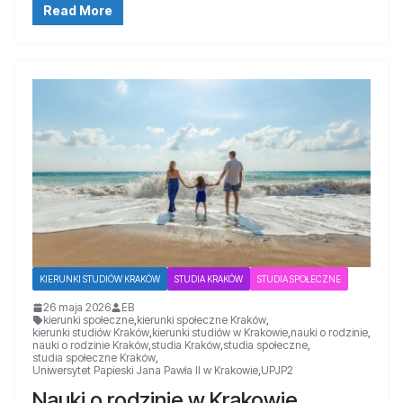
Read More
KIERUNKI STUDIÓW KRAKÓW
STUDIA KRAKÓW
STUDIA SPOŁECZNE
26 maja 2026
EB
kierunki społeczne
,
kierunki społeczne Kraków
,
kierunki studiów Kraków
,
kierunki studiów w Krakowie
,
nauki o rodzinie
,
nauki o rodzinie Kraków
,
studia Kraków
,
studia społeczne
,
studia społeczne Kraków
,
Uniwersytet Papieski Jana Pawła II w Krakowie
,
UPJP2
Nauki o rodzinie w Krakowie