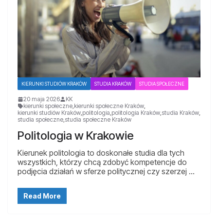
KIERUNKI STUDIÓW KRAKÓW
STUDIA KRAKÓW
STUDIA SPOŁECZNE
20 maja 2026
KK
kierunki społeczne
,
kierunki społeczne Kraków
,
kierunki studiów Kraków
,
politologia
,
politologia Kraków
,
studia Kraków
,
studia społeczne
,
studia społeczne Kraków
Politologia w Krakowie
Kierunek politologia to doskonałe studia dla tych
wszystkich, którzy chcą zdobyć kompetencje do
podjęcia działań w sferze politycznej czy szerzej …
Read More