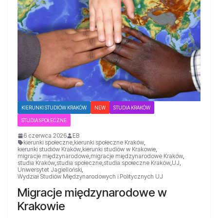
KIERUNKI STUDIÓW KRAKÓW
NEW
STUDIA KRAKÓW
STUDIA SPOŁECZNE
6 czerwca 2026
EB
kierunki społeczne
,
kierunki społeczne Kraków
,
kierunki studiów Kraków
,
kierunki studiów w Krakowie
,
migracje międzynarodowe
,
migracje międzynarodowe Kraków
,
studia Kraków
,
studia społeczne
,
studia społeczne Kraków
,
UJ
,
Uniwersytet Jagielloński
,
Wydział Studiów Międzynarodowych i Politycznych UJ
Migracje międzynarodowe w
Krakowie