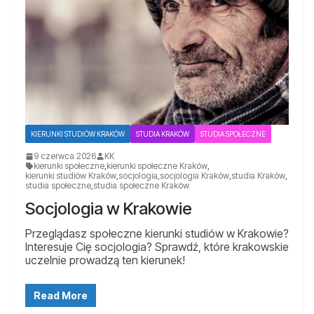
KIERUNKI STUDIÓW KRAKÓW
STUDIA KRAKÓW
STUDIA SPOŁECZNE
9 czerwca 2026
KK
kierunki społeczne
,
kierunki społeczne Kraków
,
kierunki studiów Kraków
,
socjologia
,
socjologia Kraków
,
studia Kraków
,
studia społeczne
,
studia społeczne Kraków
Socjologia w Krakowie
Przeglądasz społeczne kierunki studiów w Krakowie?
Interesuje Cię socjologia? Sprawdź, które krakowskie
uczelnie prowadzą ten kierunek!
Read More