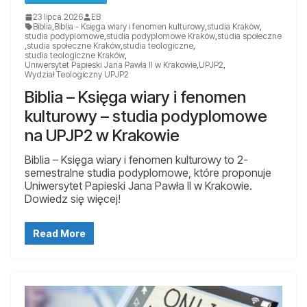
23 lipca 2026
EB
Biblia
,
Biblia - Księga wiary i fenomen kulturowy
,
studia Kraków
,
studia podyplomowe
,
studia podyplomowe Kraków
,
studia społeczne
,
studia społeczne Kraków
,
studia teologiczne
,
studia teologiczne Kraków
,
Uniwersytet Papieski Jana Pawła II w Krakowie
,
UPJP2
,
Wydział Teologiczny UPJP2
Biblia – Księga wiary i fenomen
kulturowy – studia podyplomowe
na UPJP2 w Krakowie
Biblia – Księga wiary i fenomen kulturowy to 2-
semestralne studia podyplomowe, które proponuje
Uniwersytet Papieski Jana Pawła II w Krakowie.
Dowiedz się więcej!
Read More