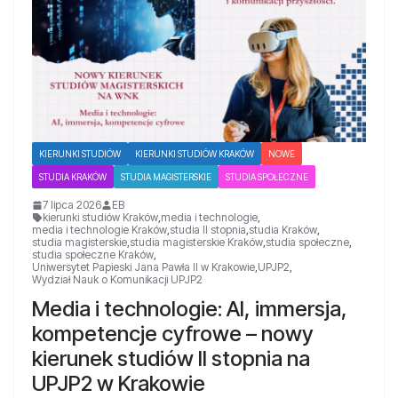
KIERUNKI STUDIÓW
KIERUNKI STUDIÓW KRAKÓW
NOWE
STUDIA KRAKÓW
STUDIA MAGISTERSKIE
STUDIA SPOŁECZNE
7 lipca 2026
EB
kierunki studiów Kraków
,
media i technologie
,
media i technologie Kraków
,
studia II stopnia
,
studia Kraków
,
studia magisterskie
,
studia magisterskie Kraków
,
studia społeczne
,
studia społeczne Kraków
,
Uniwersytet Papieski Jana Pawła II w Krakowie
,
UPJP2
,
Wydział Nauk o Komunikacji UPJP2
Media i technologie: AI, immersja,
kompetencje cyfrowe – nowy
kierunek studiów II stopnia na
UPJP2 w Krakowie