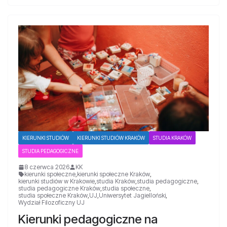
KIERUNKI STUDIÓW
KIERUNKI STUDIÓW KRAKÓW
STUDIA KRAKÓW
STUDIA PEDAGOGICZNE
8 czerwca 2026
KK
kierunki społeczne
,
kierunki społeczne Kraków
,
kierunki studiów w Krakowie
,
studia Kraków
,
studia pedagogiczne
,
studia pedagogiczne Kraków
,
studia społeczne
,
studia społeczne Kraków
,
UJ
,
Uniwersytet Jagielloński
,
Wydział Filozoficzny UJ
Kierunki pedagogiczne na