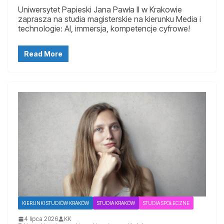
Uniwersytet Papieski Jana Pawła II w Krakowie
zaprasza na studia magisterskie na kierunku Media i
technologie: AI, immersja, kompetencje cyfrowe!
Read More
KIERUNKI STUDIÓW KRAKÓW
STUDIA KRAKÓW
STUDIA SPOŁECZNE
4 lipca 2026
KK