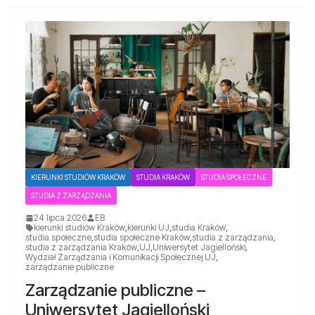
KIERUNKI STUDIÓW KRAKÓW
STUDIA KRAKÓW
STUDIA SPOŁECZNE
STUDIA Z ZARZĄDZANIA
24 lipca 2026
EB
kierunki studiów Kraków
,
kierunki UJ
,
studia Kraków
,
studia społeczne
,
studia społeczne Kraków
,
studia z zarządzania
,
studia z zarządzania Kraków
,
UJ
,
Uniwersytet Jagielloński
,
Wydział Zarządzania i Komunikacji Społecznej UJ
,
zarządzanie publiczne
Zarządzanie publiczne –
Uniwersytet Jagielloński