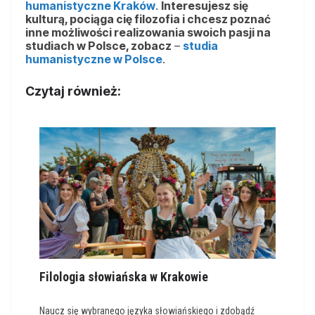
humanistyczne Kraków
.
Interesujesz się
kulturą, pociąga cię filozofia i chcesz poznać
inne możliwości realizowania swoich pasji na
studiach w Polsce, zobacz
–
studia
humanistyczne w Polsce
.
Czytaj również:
Filologia słowiańska w Krakowie
Naucz się wybranego języka słowiańskiego i zdobądź