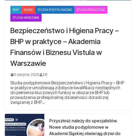
BHP
NOWE
STUDIA PODYPLOMOWE
STUDIA SPOŁECZNE
STUDIA WARSZAWA
Bezpieczeństwo i Higiena Pracy –
BHP w praktyce – Akademia
Finansów i Biznesu Vistula w
Warszawie
6 sierpnia 2026
EB
Studia podyplomowe Bezpieczeństwo i Higiena Pracy – BHP
w praktyce umożliwiają zdobycie kwalifikacji niezbędnych
do pełnienia kluczowych funkcji w obszarze BHP lub
prowadzenia profesjonalnej działalności doradczej
związanej z BHP…
Przyszłość należy do specjalistów.
Nowe studia podyplomowe w
Akademii Śląskiej otwierają drzwi do