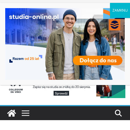
niedziela, 9 sierpnia, 2026
Ostatnie wpisy:
Ratownictwo medyczne w Olsztynie
Logistyka w Koszalinie
Informatyka w Nysie
Filozofia w Szczecinie
Geografia w Gdańsku