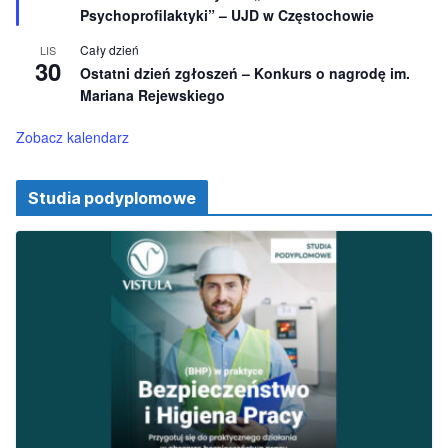
ż
Psychoprofilaktyki” – UJD w Częstochowie
n
i
Cały dzień
LIS
o
30
Ostatni dzień zgłoszeń – Konkurs o nagrodę im.
n
e
Mariana Rejewskiego
Zobacz kalendarz
Studia podyplomowe