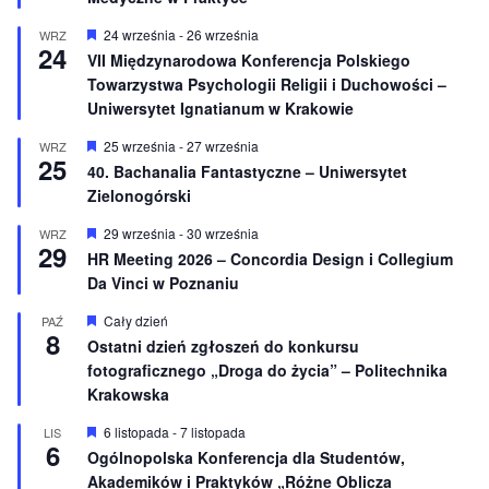
ż
n
W
24 września
-
26 września
WRZ
24
i
y
VII Międzynarodowa Konferencja Polskiego
o
r
Towarzystwa Psychologii Religii i Duchowości –
n
ó
e
ż
Uniwersytet Ignatianum w Krakowie
n
i
W
25 września
-
27 września
WRZ
o
25
y
40. Bachanalia Fantastyczne – Uniwersytet
n
r
e
Zielonogórski
ó
ż
n
W
29 września
-
30 września
WRZ
29
i
y
HR Meeting 2026 – Concordia Design i Collegium
o
r
Da Vinci w Poznaniu
n
ó
e
ż
n
W
Cały dzień
PAŹ
8
i
y
Ostatni dzień zgłoszeń do konkursu
o
r
fotograficznego „Droga do życia” – Politechnika
n
ó
e
ż
Krakowska
n
i
W
6 listopada
-
7 listopada
LIS
o
6
y
Ogólnopolska Konferencja dla Studentów,
n
r
e
Akademików i Praktyków „Różne Oblicza
ó