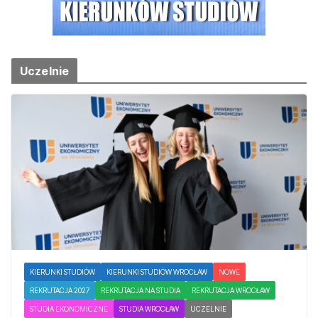
Uczelnie
KIERUNKI STUDIÓW
KIERUNKI STUDIÓW WROCŁAW
NOWE
REKRUTACJA 2027
REKRUTACJA NA STUDIA
REKRUTACJA WROCŁAW
STUDIA EKONOMICZNE
STUDIA WROCŁAW
UCZELNIE