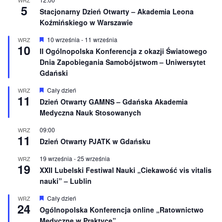
n
5
e
Stacjonarny Dzień Otwarty – Akademia Leona
Koźmińskiego w Warszawie
W
10 września
-
11 września
WRZ
10
y
II Ogólnopolska Konferencja z okazji Światowego
r
Dnia Zapobiegania Samobójstwom – Uniwersytet
ó
ż
Gdański
n
i
W
Cały dzień
WRZ
o
11
y
Dzień Otwarty GAMNS – Gdańska Akademia
n
r
e
Medyczna Nauk Stosowanych
ó
ż
n
09:00
WRZ
11
i
Dzień Otwarty PJATK w Gdańsku
o
n
19 września
-
25 września
WRZ
e
19
XXII Lubelski Festiwal Nauki „Ciekawość vis vitalis
nauki” – Lublin
W
Cały dzień
WRZ
24
y
Ogólnopolska Konferencja online „Ratownictwo
r
Medyczne w Praktyce”
ó