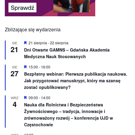
Zbliżające się wydarzenia
W
21 sierpnia
-
22 sierpnia
SIE
21
y
Dni Otwarte GAMNS – Gdańska Akademia
r
Medyczna Nauk Stosowanych
ó
ż
n
W
15:00
-
16:00
SIE
27
i
y
Bezpłatny webinar: Pierwsza publikacja naukowa.
o
r
Jak przygotować manuskrypt, który ma szansę
n
ó
e
ż
zostać opublikowany?
n
i
W
09:00
-
14:00
WRZ
o
4
y
Nauka dla Rolnictwa i Bezpieczeństwa
n
r
e
Żywnościowego – tradycja, innowacje i
ó
ż
zrównoważony rozwój – konferencja UJD w
n
Częstochowie
i
o
12:00
WRZ