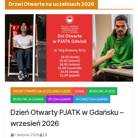
Drzwi Otwarte na uczelniach 2026
DRZWI OTWARTE NA UCZELNIACH 2026
NOWE
REKRUTACJA 2026
REKRUTACJA GDAŃSK
STUDIA GDAŃSK
WYDARZENIA GDAŃSK
Dzień Otwarty PJATK w Gdańsku –
wrzesień 2026
1 sierpnia 2026
EB