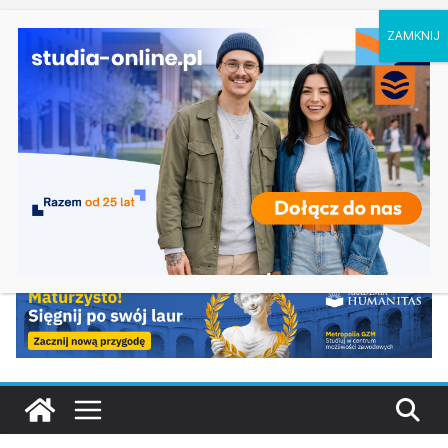
sobota, 8 sierpnia, 2026
Ostatnie
Biologia w Rzeszowie
wpisy:
Filologia słowiańska w Krakowie
Studia historyczne w Łodzi
Analityka biznesowa i Data Science – Collegium
Da Vinci w Poznaniu
Chemia w Opolu