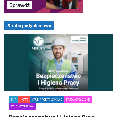
Studia podyplomowe
BHP
NOWE
STUDIA PODYPLOMOWE
STUDIA SPOŁECZNE
STUDIA WARSZAWA