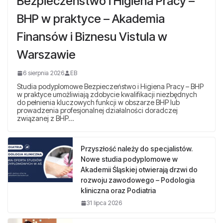
Bezpieczeństwo i Higiena Pracy –
BHP w praktyce – Akademia
Finansów i Biznesu Vistula w
Warszawie
6 sierpnia 2026
EB
Studia podyplomowe Bezpieczeństwo i Higiena Pracy – BHP
w praktyce umożliwiają zdobycie kwalifikacji niezbędnych
do pełnienia kluczowych funkcji w obszarze BHP lub
prowadzenia profesjonalnej działalności doradczej
związanej z BHP…
Przyszłość należy do specjalistów.
Nowe studia podyplomowe w
Akademii Śląskiej otwierają drzwi do
rozwoju zawodowego – Podologia
kliniczna oraz Podiatria
31 lipca 2026