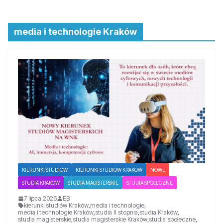
media i technologie Kraków
KIERUNKI STUDIÓW
KIERUNKI STUDIÓW KRAKÓW
NOWE
STUDIA KRAKÓW
STUDIA MAGISTERSKIE
STUDIA SPOŁECZNE
7 lipca 2026
EB
kierunki studiów Kraków
,
media i technologie
,
media i technologie Kraków
,
studia II stopnia
,
studia Kraków
,
studia magisterskie
,
studia magisterskie Kraków
,
studia społeczne
,