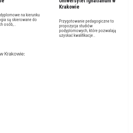
ie
Uniwersytet Ignatianum w
Krakowie
odyplomowe na kierunku
ogia są skierowane do
Przygotowanie pedagogiczne to
ch osób,…
propozycja studiów
podyplomowych, które pozwalają
uzyskać kwalifikacje…
w Krakowie: