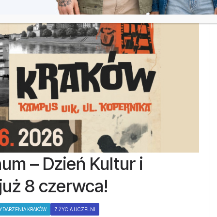
um – Dzień Kultur i
uż 8 czerwca!
YDARZENIA KRAKÓW
Z ŻYCIA UCZELNI