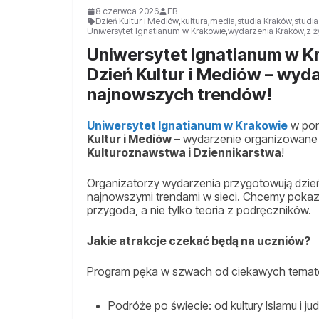
8 czerwca 2026
EB
Dzień Kultur i Mediów
,
kultura
,
media
,
studia Kraków
,
studi
Uniwersytet Ignatianum w Krakowie
,
wydarzenia Kraków
,
z ż
Uniwersytet Ignatianum w K
Dzień Kultur i Mediów – wydar
najnowszych trendów!
Uniwersytet Ignatianum w Krakowie
w pon
Kultur i Mediów
– wydarzenie organizowane
Kulturoznawstwa i Dziennikarstwa
!
Organizatorzy wydarzenia przygotowują dzień p
najnowszymi trendami w sieci. Chcemy pokaza
przygoda, a nie tylko teoria z podręczników.
Jakie atrakcje czekać będą na uczniów?
Program pęka w szwach od ciekawych temató
Podróże po świecie: od kultury Islamu i j