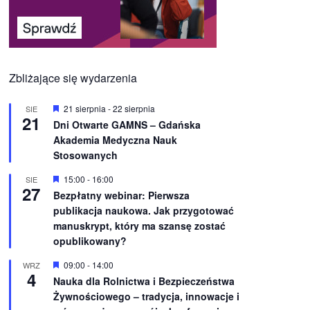
Zbliżające się wydarzenia
W
21 sierpnia
-
22 sierpnia
SIE
21
y
Dni Otwarte GAMNS – Gdańska
r
Akademia Medyczna Nauk
ó
ż
Stosowanych
n
i
W
15:00
-
16:00
SIE
o
27
y
Bezpłatny webinar: Pierwsza
n
r
e
publikacja naukowa. Jak przygotować
ó
ż
manuskrypt, który ma szansę zostać
n
opublikowany?
i
o
W
09:00
-
14:00
WRZ
n
4
y
e
Nauka dla Rolnictwa i Bezpieczeństwa
r
Żywnościowego – tradycja, innowacje i
ó
ż