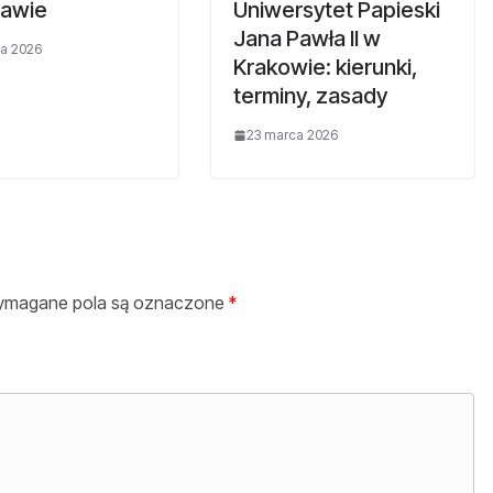
awie
Uniwersytet Papieski
Jana Pawła II w
a 2026
Krakowie: kierunki,
terminy, zasady
23 marca 2026
magane pola są oznaczone
*