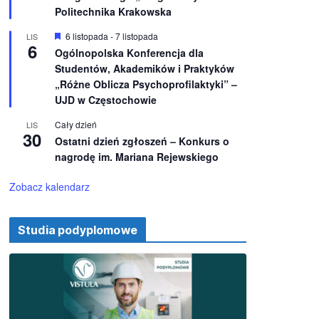
e
ż
Politechnika Krakowska
n
i
W
6 listopada
-
7 listopada
LIS
o
6
y
Ogólnopolska Konferencja dla
n
r
e
Studentów, Akademików i Praktyków
ó
ż
„Różne Oblicza Psychoprofilaktyki” –
n
UJD w Częstochowie
i
o
Cały dzień
LIS
n
30
e
Ostatni dzień zgłoszeń – Konkurs o
nagrodę im. Mariana Rejewskiego
Zobacz kalendarz
Studia podyplomowe