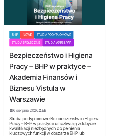
BHP
NOWE
STUDIA PODYPLOMOWE
STUDIA SPOŁECZNE
STUDIA WARSZAWA
Bezpieczeństwo i Higiena
Pracy – BHP w praktyce –
Akademia Finansów i
Biznesu Vistula w
Warszawie
6 sierpnia 2026
EB
Studia podyplomowe Bezpieczeństwo i Higiena
Pracy – BHP w praktyce umożliwiają zdobycie
kwalifikacji niezbędnych do pełnienia
kluczowych funkcji w obszarze BHP lub