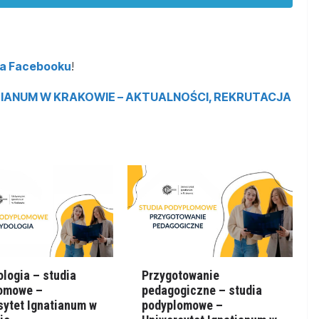
na Facebooku
!
IANUM W KRAKOWIE – AKTUALNOŚCI, REKRUTACJA
logia – studia
Przygotowanie
omowe –
pedagogiczne – studia
sytet Ignatianum w
podyplomowe –