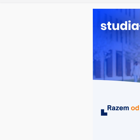
Filologia s
sobota, 8 sierpnia, 2026
Ostatnie wpisy:
Studia hist
Analityka b
Poznaniu
Chemia w O
Biologia w
MIASTA
UCZELNIE
KIERUNKI