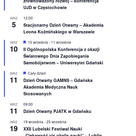
zrównoważony rozwój – konferencja
n
UJD w Częstochowie
i
o
12:00
WRZ
n
5
e
Stacjonarny Dzień Otwarty – Akademia
Leona Koźmińskiego w Warszawie
W
10 września
-
11 września
WRZ
10
y
II Ogólnopolska Konferencja z okazji
r
Światowego Dnia Zapobiegania
ó
ż
Samobójstwom – Uniwersytet Gdański
n
i
W
Cały dzień
WRZ
o
11
y
Dzień Otwarty GAMNS – Gdańska
n
r
e
Akademia Medyczna Nauk
ó
ż
Stosowanych
n
i
09:00
WRZ
o
11
Dzień Otwarty PJATK w Gdańsku
n
e
19 września
-
25 września
WRZ
19
XXII Lubelski Festiwal Nauki
„Ciekawość vis vitalis nauki” – Lublin