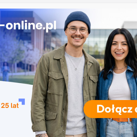
łowiańska w Krakowie
oryczne w Łodzi
iznesowa i Data Science – Collegium Da Vinci w
polu
 Rzeszowie
RODZAJE STUDIÓW
REKRUTACJA
DRZWI OTWARTE
TO