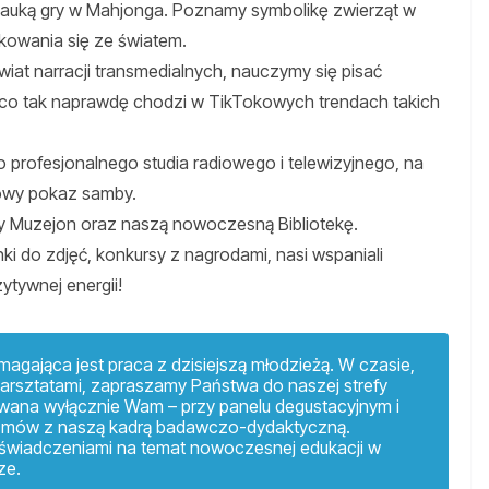
 nauką gry w Mahjonga. Poznamy symbolikę zwierząt w
ikowania się ze światem.
iat narracji transmedialnych, nauczymy się pisać
o co tak naprawdę chodzi w TikTokowych trendach takich
 profesjonalnego studia radiowego i telewizyjnego, na
kowy pokaz samby.
y Muzejon oraz naszą nowoczesną Bibliotekę.
i do zdjęć, konkursy z nagrodami, nasi wspaniali
tywnej energii!
agająca jest praca z dzisiejszą młodzieżą. W czasie,
arsztatami, zapraszamy Państwa do naszej strefy
wana wyłącznie Wam – przy panelu degustacyjnym i
ozmów z naszą kadrą badawczo-dydaktyczną.
świadczeniami na temat nowoczesnej edukacji w
ze.