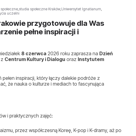
a społeczne
,
studia społeczne Kraków
,
Uniwersytet Ignatianum
,
ycia uczelni
rakowie przygotowuje dla Was
zenie pełne inspiracji i
iedziałek
8 czerwca
2026 roku zaprasza na
Dzień
 z
Centrum Kultury i Dialogu
oraz
Instytutem
ełen inspiracji, który łączy dalekie podróże z
ć, że nauka o kulturze i mediach to fascynująca
w i praktycznych zajęć:
udaizmu, przez współczesną Koreę, K-pop i K-dramy, aż po