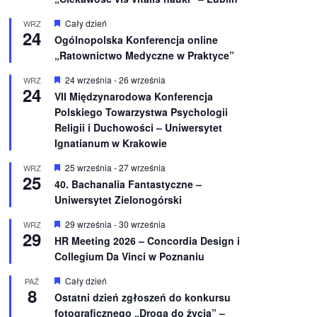
W
Cały dzień
WRZ
24
y
Ogólnopolska Konferencja online
r
„Ratownictwo Medyczne w Praktyce”
ó
ż
n
W
24 września
-
26 września
WRZ
24
i
y
VII Międzynarodowa Konferencja
o
r
Polskiego Towarzystwa Psychologii
n
ó
e
ż
Religii i Duchowości – Uniwersytet
n
Ignatianum w Krakowie
i
o
W
25 września
-
27 września
WRZ
n
25
y
e
40. Bachanalia Fantastyczne –
r
Uniwersytet Zielonogórski
ó
ż
n
W
29 września
-
30 września
WRZ
29
i
y
HR Meeting 2026 – Concordia Design i
o
r
Collegium Da Vinci w Poznaniu
n
ó
e
ż
n
W
Cały dzień
PAŹ
8
i
y
Ostatni dzień zgłoszeń do konkursu
o
r
fotograficznego „Droga do życia” –
n
ó