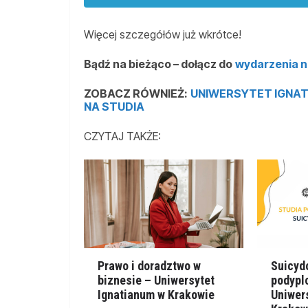
Więcej szczegółów już wkrótce!
Bądź na bieżąco – dołącz do
wydarzenia 
ZOBACZ RÓWNIEŻ:
UNIWERSYTET IGNAT
NA STUDIA
CZYTAJ TAKŻE:
Prawo i doradztwo w
Suicydo
biznesie – Uniwersytet
podypl
Ignatianum w Krakowie
Uniwer