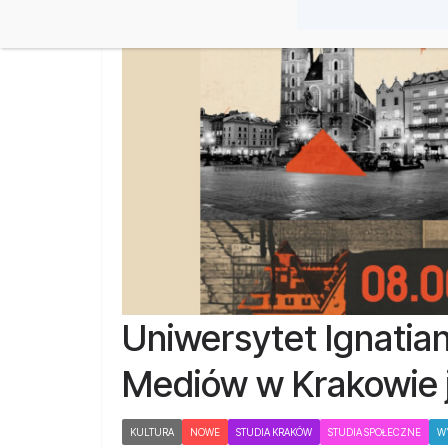
Uniwersytet Ignatian
Mediów w Krakowie j
KULTURA
NOWE
STUDIA KRAKÓW
STUDIA SPOŁECZNE
W