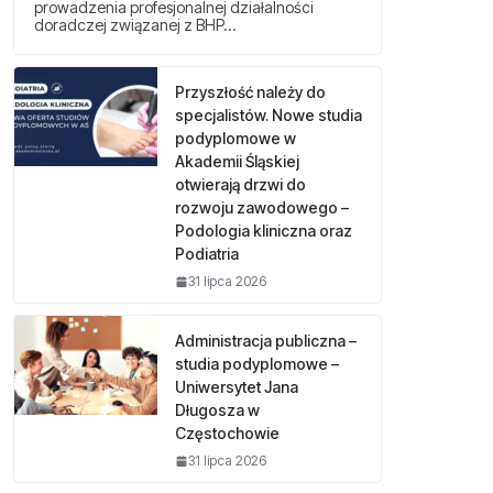
prowadzenia profesjonalnej działalności
doradczej związanej z BHP…
Przyszłość należy do
specjalistów. Nowe studia
podyplomowe w
Akademii Śląskiej
otwierają drzwi do
rozwoju zawodowego –
Podologia kliniczna oraz
Podiatria
31 lipca 2026
Administracja publiczna –
studia podyplomowe –
Uniwersytet Jana
Długosza w
Częstochowie
31 lipca 2026