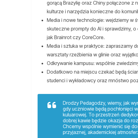
gorącą Brazylię oraz Chiny połączone z
kulturze i narzędzia konieczne do komun
Media i nowe technologie: wejdziemy w św
skuteczne prompty do AI i sprawdzimy, 
jak Brainrot czy CoreCore.
Media i sztuka w praktyce: zapraszamy do
warsztaty rzeźbienia w glinie oraz wyjąt
Odkrywanie kampusu: wspólnie zwiedzim
Dodatkowo na miejscu czekać będą ściank
studenci i wykładowcy oraz mnóstwo pozy
Drodzy Pedagodzy, wiemy, jak wym
gdy uczniowie będą pochłonięci w
kuluarowej. To przestrzeń dedyko
dobrej kawie będzie okazja do r
Chcemy wspólnie wymienić się do
przyjaznej, akademickiej atmosfer