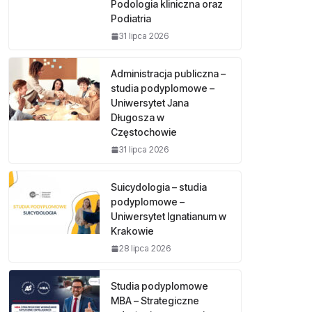
Podologia kliniczna oraz
Podiatria
31 lipca 2026
Administracja publiczna –
studia podyplomowe –
Uniwersytet Jana
Długosza w
Częstochowie
31 lipca 2026
Suicydologia – studia
podyplomowe –
Uniwersytet Ignatianum w
Krakowie
28 lipca 2026
Studia podyplomowe
MBA – Strategiczne