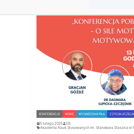
KONFERENCJE
NOWE
WYDARZENIA PIŁA
Z ŻYCIA UCZELN
5 lutego 2025
EB
Akademia Nauk Stosowanych im. Stanisława Staszica w P