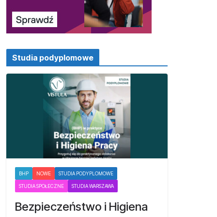
Studia podyplomowe
BHP
NOWE
STUDIA PODYPLOMOWE
STUDIA SPOŁECZNE
STUDIA WARSZAWA
Bezpieczeństwo i Higiena