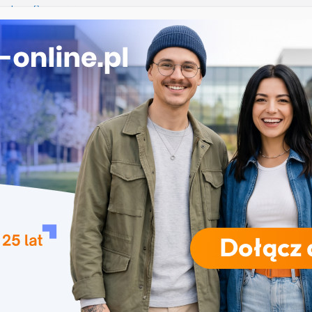
nika w Szczecinie
ekrutacja na studia na UJD – Uniwersytet Jana
 Częstochowie
gia – Uniwersytet Przyrodniczy w Poznaniu
e w turystyce w Katowicach
 Uniwersytet Wrocławski
RODZAJE STUDIÓW
REKRUTACJA
DRZWI OTWARTE
TO