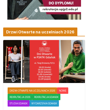
Drzwi Otwarte na uczelniach 2026
DRZWI OTWARTE NA UCZELNIACH 2026
NOWE
REKRUTACJA 2026
REKRUTACJA GDAŃSK
STUDIA GDAŃSK
WYDARZENIA GDAŃSK