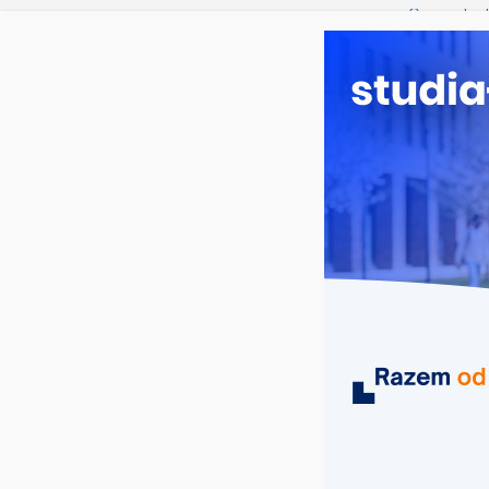
sobota, 8 sierpnia, 2026
Ostatnie wpisy:
Oceanotech
Dodatkowa r
Długosza w
Biotechnolo
Zarządzani
Turystyka –
MIASTA
UCZELNIE
KIERUNKI
konferencje Piła