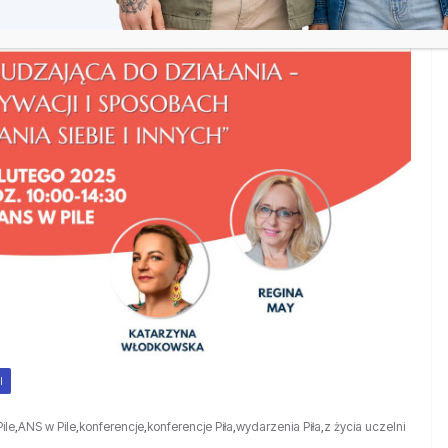
I
ile
,
ANS w Pile
,
konferencje
,
konferencje Piła
,
wydarzenia Piła
,
z życia uczelni