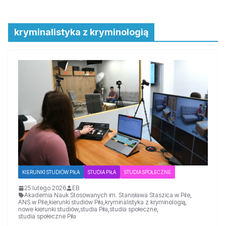
kryminalistyka z kryminologią
KIERUNKI STUDIÓW PIŁA
STUDIA PIŁA
STUDIA SPOŁECZNE
25 lutego 2026
EB
Akademia Nauk Stosowanych im. Stanisława Staszica w Pile
,
ANS w Pile
,
kierunki studiów Piła
,
kryminalistyka z kryminologią
,
nowe kierunki studiów
,
studia Piła
,
studia społeczne
,
studia społeczne Piła