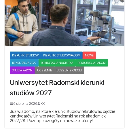
KIERUNKI STUDIÓW
KIERUNKI STUDIÓW RADOM
NOWE
REKRUTACJA 2027
REKRUTACJA NA STUDIA
REKRUTACJA RADOM
STUDIA RADOM
UCZELNIE
UCZELNIE RADOM
Uniwersytet Radomski kierunki
studiów 2027
6 sierpnia 2026
KK
Już wiadomo, na które kierunki studiów rekrutować będzie
kandydatów Uniwersytet Radomski na rok akademicki
2027/28. Poznaj szczegóły najnowszej oferty!