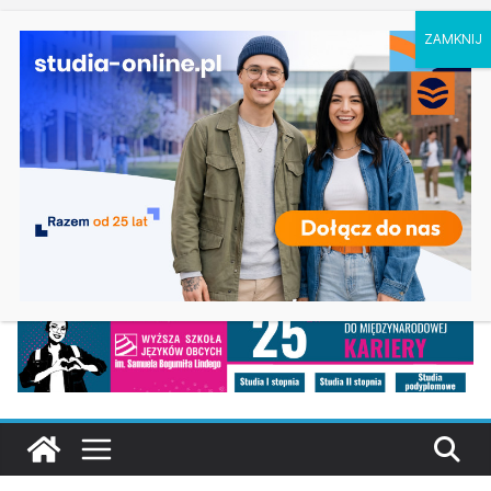
czwartek, 6 sierpnia, 2026
Ostatnie
Elektroniczne przetwarzanie informacji w
wpisy:
Krakowie
Prawo w Łomży
Pedagogika przedszkolna i wczesnoszkolna w
Skierniewicach
Kosmetologia w Opolu
Logistyka – studia inżynierskie na Uniwersytecie
Szczecińskim