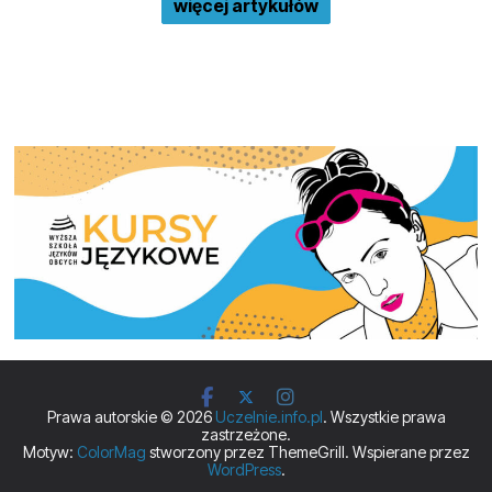
więcej artykułów
Prawa autorskie © 2026
Uczelnie.info.pl
. Wszystkie prawa
zastrzeżone.
Motyw:
ColorMag
stworzony przez ThemeGrill. Wspierane przez
WordPress
.