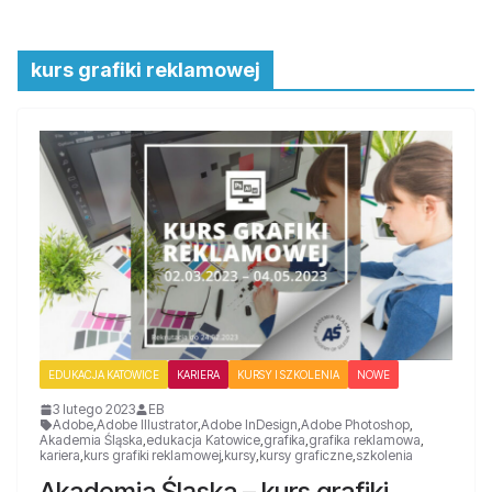
kurs grafiki reklamowej
EDUKACJA KATOWICE
KARIERA
KURSY I SZKOLENIA
NOWE
3 lutego 2023
EB
Adobe
,
Adobe Illustrator
,
Adobe InDesign
,
Adobe Photoshop
,
Akademia Śląska
,
edukacja Katowice
,
grafika
,
grafika reklamowa
,
kariera
,
kurs grafiki reklamowej
,
kursy
,
kursy graficzne
,
szkolenia
Akademia Śląska – kurs grafiki