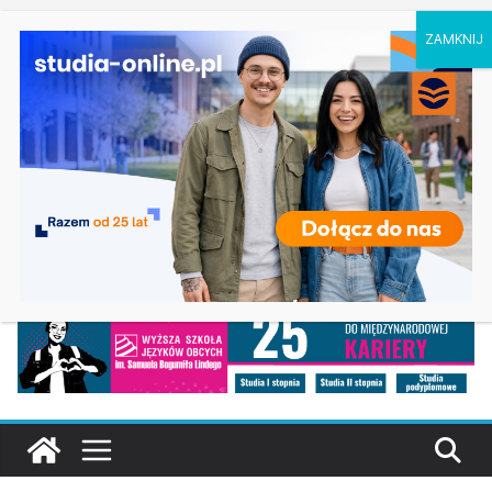
sobota, 8 sierpnia, 2026
Ostatnie
Oceanotechnika w Szczecinie
wpisy:
Dodatkowa rekrutacja na studia na UJD –
Uniwersytet Jana Długosza w Częstochowie
Biotechnologia – Uniwersytet Przyrodniczy w
Poznaniu
Zarządzanie w turystyce w Katowicach
Turystyka – Uniwersytet Wrocławski