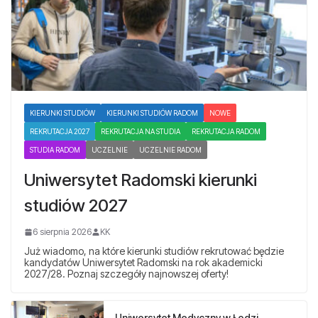
KIERUNKI STUDIÓW
KIERUNKI STUDIÓW RADOM
NOWE
REKRUTACJA 2027
REKRUTACJA NA STUDIA
REKRUTACJA RADOM
STUDIA RADOM
UCZELNIE
UCZELNIE RADOM
Uniwersytet Radomski kierunki
studiów 2027
6 sierpnia 2026
KK
Już wiadomo, na które kierunki studiów rekrutować będzie
kandydatów Uniwersytet Radomski na rok akademicki
2027/28. Poznaj szczegóły najnowszej oferty!
Uniwersytet Medyczny w Łodzi