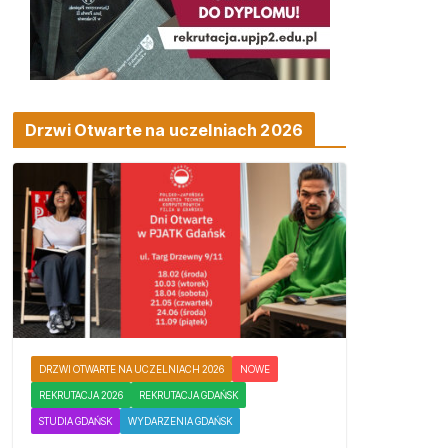
Drzwi Otwarte na uczelniach 2026
DRZWI OTWARTE NA UCZELNIACH 2026
NOWE
REKRUTACJA 2026
REKRUTACJA GDAŃSK
STUDIA GDAŃSK
WYDARZENIA GDAŃSK