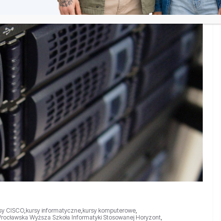
sy CISCO
,
kursy informatyczne
,
kursy komputerowe
,
rocławska Wyższa Szkoła Informatyki Stosowanej Horyzont
,