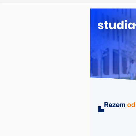
sobota, 8 sierpnia, 2026
Ostatnie wpisy:
Oceanotech
Dodatkowa r
Długosza w
Biotechnolo
Zarządzani
Turystyka –
MIASTA
UCZELNIE
KIERUNKI
Lokalna Akademia Sieciowa