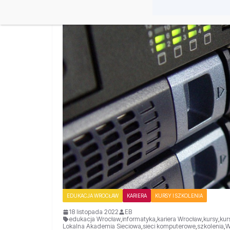
EDUKACJA WROCŁAW
KARIERA
KURSY I SZKOLENIA
18 listopada 2022
EB
edukacja Wrocław
,
informatyka
,
kariera Wrocław
,
kursy
,
kur
Lokalna Akademia Sieciowa
,
sieci komputerowe
,
szkolenia
,
W