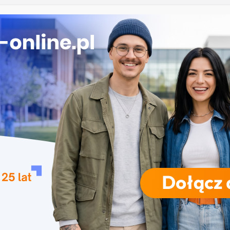
nika w Szczecinie
ekrutacja na studia na UJD – Uniwersytet Jana
 Częstochowie
gia – Uniwersytet Przyrodniczy w Poznaniu
e w turystyce w Katowicach
 Uniwersytet Wrocławski
RODZAJE STUDIÓW
REKRUTACJA
DRZWI OTWARTE
TO