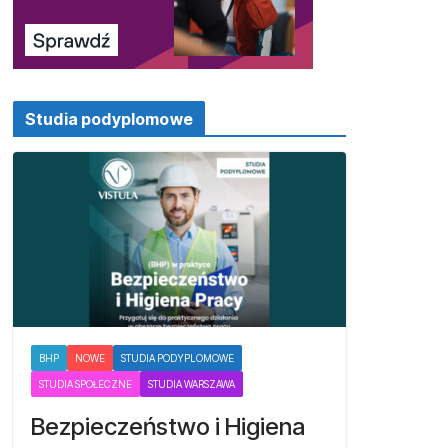
Studia podyplomowe
BHP
NOWE
STUDIA PODYPLOMOWE
STUDIA SPOŁECZNE
STUDIA WARSZAWA
Bezpieczeństwo i Higiena