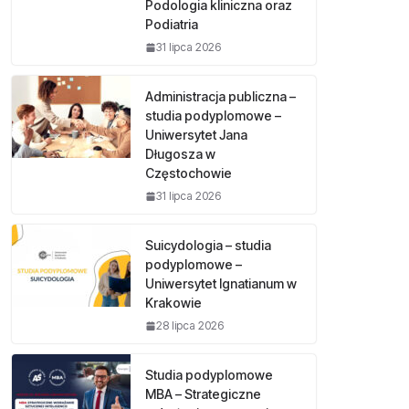
Podologia kliniczna oraz
Podiatria
31 lipca 2026
Administracja publiczna –
studia podyplomowe –
Uniwersytet Jana
Długosza w
Częstochowie
31 lipca 2026
Suicydologia – studia
podyplomowe –
Uniwersytet Ignatianum w
Krakowie
28 lipca 2026
Studia podyplomowe
MBA – Strategiczne