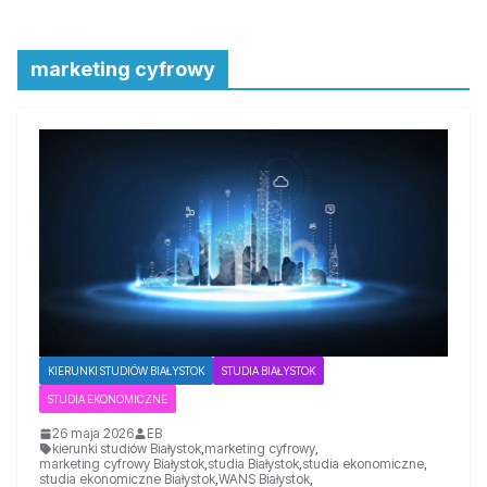
marketing cyfrowy
KIERUNKI STUDIÓW BIAŁYSTOK
STUDIA BIAŁYSTOK
STUDIA EKONOMICZNE
26 maja 2026
EB
kierunki studiów Białystok
,
marketing cyfrowy
,
marketing cyfrowy Białystok
,
studia Białystok
,
studia ekonomiczne
,
studia ekonomiczne Białystok
,
WANS Białystok
,