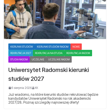
KIERUNKI STUDIÓW
KIERUNKI STUDIÓW RADOM
NOWE
REKRUTACJA 2027
REKRUTACJA NA STUDIA
REKRUTACJA RADOM
STUDIA RADOM
UCZELNIE
UCZELNIE RADOM
Uniwersytet Radomski kierunki
studiów 2027
6 sierpnia 2026
KK
Już wiadomo, na które kierunki studiów rekrutować będzie
kandydatów Uniwersytet Radomski na rok akademicki
2027/28. Poznaj szczegóły najnowszej oferty!