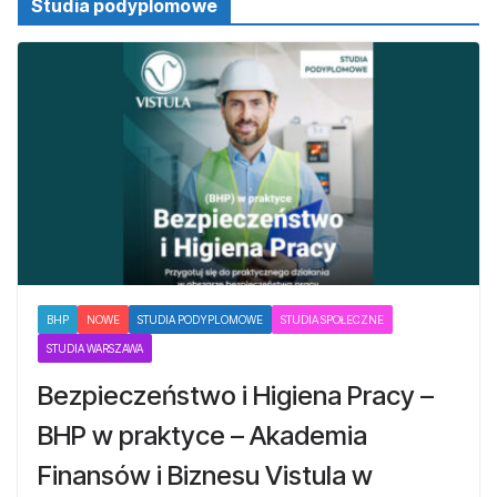
Studia podyplomowe
BHP
NOWE
STUDIA PODYPLOMOWE
STUDIA SPOŁECZNE
STUDIA WARSZAWA
Bezpieczeństwo i Higiena Pracy –
BHP w praktyce – Akademia
Finansów i Biznesu Vistula w