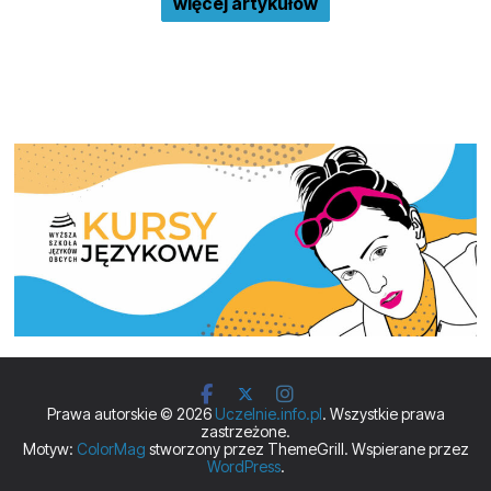
więcej artykułów
Prawa autorskie © 2026
Uczelnie.info.pl
. Wszystkie prawa
zastrzeżone.
Motyw:
ColorMag
stworzony przez ThemeGrill. Wspierane przez
WordPress
.