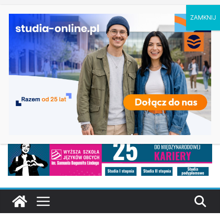
piątek, 7 sierpnia, 2026
Ostatnie
Elektroniczne przetwarzanie informacji w
wpisy:
Krakowie
Prawo w Łomży
Pedagogika przedszkolna i wczesnoszkolna w
Skierniewicach
Kosmetologia w Opolu
Logistyka – studia inżynierskie na Uniwersytecie
Szczecińskim