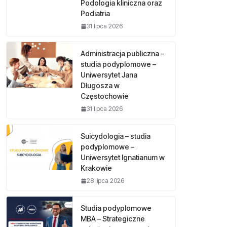
Podologia kliniczna oraz
Podiatria
31 lipca 2026
Administracja publiczna –
studia podyplomowe –
Uniwersytet Jana
Długosza w
Częstochowie
31 lipca 2026
Suicydologia – studia
podyplomowe –
Uniwersytet Ignatianum w
Krakowie
28 lipca 2026
Studia podyplomowe
MBA – Strategiczne