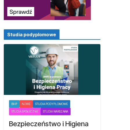
Studia podyplomowe
BHP
NOWE
STUDIA PODYPLOMOWE
STUDIA SPOŁECZNE
STUDIA WARSZAWA
Bezpieczeństwo i Higiena