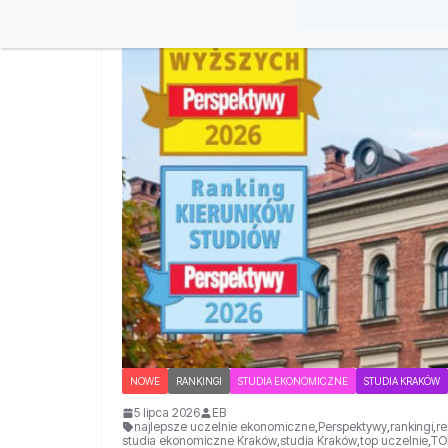
NOWE
RANKINGI
STUDIA EKONOMICZNE
STUDIA KRAKÓW
5 lipca 2026
EB
najlepsze uczelnie ekonomiczne
,
Perspektywy
,
rankingi
,
re
studia ekonomiczne Kraków
,
studia Kraków
,
top uczelnie
,
TO