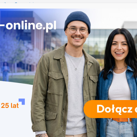
nika w Szczecinie
ekrutacja na studia na UJD – Uniwersytet Jana
 Częstochowie
gia – Uniwersytet Przyrodniczy w Poznaniu
e w turystyce w Katowicach
 Uniwersytet Wrocławski
RODZAJE STUDIÓW
REKRUTACJA
DRZWI OTWARTE
TO