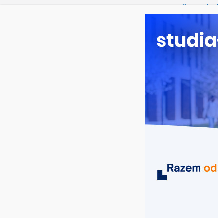
sobota, 8 sierpnia, 2026
Ostatnie wpisy:
Oceanotech
Dodatkowa r
Długosza w
Biotechnolo
Zarządzani
Turystyka –
MIASTA
UCZELNIE
KIERUNKI
najlepsze uczelnie ekonomiczne