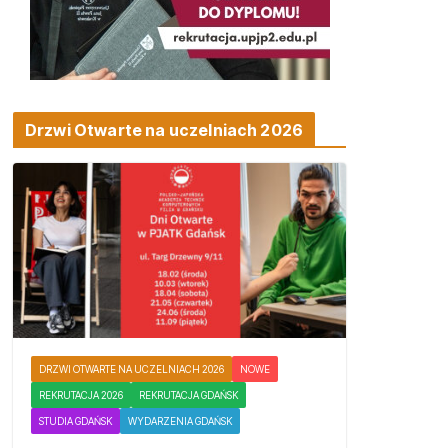
Drzwi Otwarte na uczelniach 2026
DRZWI OTWARTE NA UCZELNIACH 2026
NOWE
REKRUTACJA 2026
REKRUTACJA GDAŃSK
STUDIA GDAŃSK
WYDARZENIA GDAŃSK