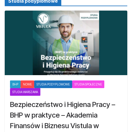
Studia podyplomowe
BHP
NOWE
STUDIA PODYPLOMOWE
STUDIA SPOŁECZNE
STUDIA WARSZAWA
Bezpieczeństwo i Higiena Pracy –
BHP w praktyce – Akademia
Finansów i Biznesu Vistula w