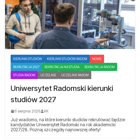
KIERUNKI STUDIÓW
KIERUNKI STUDIÓW RADOM
NOWE
REKRUTACJA 2027
REKRUTACJA NA STUDIA
REKRUTACJA RADOM
STUDIA RADOM
UCZELNIE
UCZELNIE RADOM
Uniwersytet Radomski kierunki
studiów 2027
6 sierpnia 2026
KK
Już wiadomo, na które kierunki studiów rekrutować będzie
kandydatów Uniwersytet Radomski na rok akademicki
2027/28. Poznaj szczegóły najnowszej oferty!