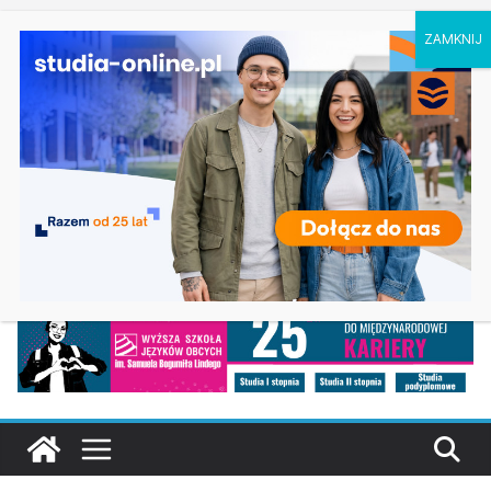
piątek, 7 sierpnia, 2026
Ostatnie
Elektroniczne przetwarzanie informacji w
wpisy:
Krakowie
Prawo w Łomży
Pedagogika przedszkolna i wczesnoszkolna w
Skierniewicach
Kosmetologia w Opolu
Logistyka – studia inżynierskie na Uniwersytecie
Szczecińskim