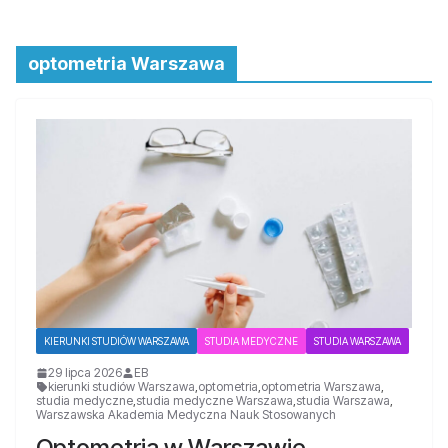
optometria Warszawa
KIERUNKI STUDIÓW WARSZAWA
STUDIA MEDYCZNE
STUDIA WARSZAWA
29 lipca 2026
EB
kierunki studiów Warszawa
,
optometria
,
optometria Warszawa
,
studia medyczne
,
studia medyczne Warszawa
,
studia Warszawa
,
Warszawska Akademia Medyczna Nauk Stosowanych
Optometria w Warszawie