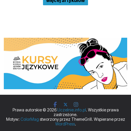
więcej artykułów
Prawa autorskie © 2026
Uczelnie.info.pl
. Wszystkie prawa
zastrzeżone.
Motyw:
ColorMag
stworzony przez ThemeGrill. Wspierane przez
WordPress
.