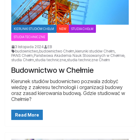
KIERUNKI STUDIÓW CHEŁM
NEW
STUDIA CHEŁM
STUDIA TECHNICZNE
3 listopada 2024
EB
budownictwo
,
budownictwo Chełm
,
kierunki studiów Chełm
,
PANS Chełm
,
Państwowa Akademia Nauk Stosowanych w Chełmie
,
studia Chełm
,
studia techniczne
,
studia techniczne Chełm
Budownictwo w Chełmie
Kierunek studiów budownictwo pozwala zdobyć
wiedzę z zakresu technologii i organizacji budowy
oraz zasad kierowania budową. Gdzie studiować w
Chełmie?
Read More