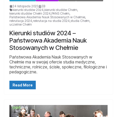
24 listopada 2023
EB
kierunki studiów 2024
,
kierunki studiów Chełm
,
kierunki studiów Chełm 2024
,
PANS Chełm
,
Państwowa Akademia Nauk Stosowanych w Chełmie
,
rekrutacja 2024
,
rekrutacja na studia 2024
,
studia Chełm
,
uczelnie Chełm
Kierunki studiów 2024 –
Państwowa Akademia Nauk
Stosowanych w Chełmie
Państwowa Akademia Nauk Stosowanych w
Chełmie ma w swojej ofercie studia medyczne,
techniczne, rolnicze, ścisłe, społeczne, filologiczne i
pedagogiczne.
Read More