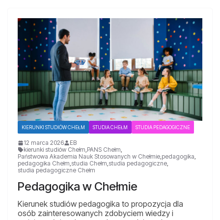
KIERUNKI STUDIÓW CHEŁM
STUDIA CHEŁM
STUDIA PEDAGOGICZNE
12 marca 2026
EB
kierunki studiów Chełm
,
PANS Chełm
,
Państwowa Akademia Nauk Stosowanych w Chełmie
,
pedagogika
,
pedagogika Chełm
,
studia Chełm
,
studia pedagogiczne
,
studia pedagogiczne Chełm
Pedagogika w Chełmie
Kierunek studiów pedagogika to propozycja dla
osób zainteresowanych zdobyciem wiedzy i