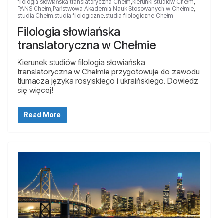
filologia słowiańska translatoryczna Chełm
,
kierunki studiów Chełm
,
PANS Chełm
,
Państwowa Akademia Nauk Stosowanych w Chełmie
,
studia Chełm
,
studia filologiczne
,
studia filologiczne Chełm
Filologia słowiańska
translatoryczna w Chełmie
Kierunek studiów filologia słowiańska
translatoryczna w Chełmie przygotowuje do zawodu
tłumacza języka rosyjskiego i ukraińskiego. Dowiedz
się więcej!
Read More