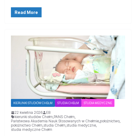
Read More
KIERUNKI STUDIÓW CHEŁM
STUDIA CHEŁM
STUDIA MEDYCZNE
22 kwietnia 2026
EB
kierunki studiów Chełm
,
PANS Chełm
,
Państwowa Akademia Nauk Stosowanych w Chełmie
,
położnictwo
,
położnictwo Chełm
,
studia Chełm
,
studia medyczne
,
studia medyczne Chełm