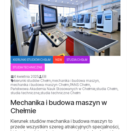
KIERUNKI STUDIÓW CHEŁM
NEW
STUDIA CHEŁM
STUDIA TECHNICZNE
6 kwietnia 2025
EB
kierunki studiów Chełm
,
mechanika i budowa maszyn
,
mechanika i budowa maszyn Chełm
,
PANS Chełm
,
Państwowa Akademia Nauk Stosowanych w Chełmie
,
studia Chełm
,
studia techniczne
,
studia techniczne Chełm
Mechanika i budowa maszyn w
Chełmie
Kierunek studiów mechanika i budowa maszyn to
przede wszystkim szereg atrakcyjnych specjalności,