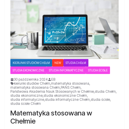
KIERUNKI STUDIÓW CHEŁM
NEW
STUDIA CHEŁM
STUDIA EKONOMICZNE
STUDIA INFORMATYCZNE
STUDIA ŚCISŁE
30 października 2024
EB
kierunki studiów Chełm
,
matematyka stosowana
,
matematyka stosowana Chełm
,
PANS Chełm
,
Państwowa Akademia Nauk Stosowanych w Chełmie
,
studia Chełm
,
studia ekonomiczne
,
studia ekonomiczne Chełm
,
studia informatyczne
,
studia informatyczne Chełm
,
studia ścisłe
,
studia ścisłe Chełm
Matematyka stosowana w
Chełmie