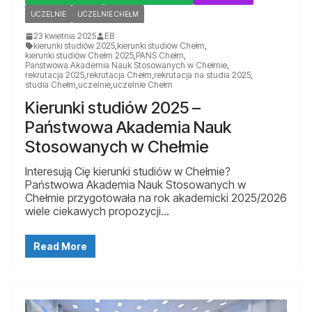
UCZELNIE
UCZELNIE CHEŁM
23 kwietnia 2025
EB
kierunki studiów 2025
,
kierunki studiów Chełm
,
kierunki studiów Chełm 2025
,
PANS Chełm
,
Państwowa Akademia Nauk Stosowanych w Chełmie
,
rekrutacja 2025
,
rekrutacja Chełm
,
rekrutacja na studia 2025
,
studia Chełm
,
uczelnie
,
uczelnie Chełm
Kierunki studiów 2025 –
Państwowa Akademia Nauk
Stosowanych w Chełmie
Interesują Cię kierunki studiów w Chełmie?
Państwowa Akademia Nauk Stosowanych w
Chełmie przygotowała na rok akademicki 2025/2026
wiele ciekawych propozycji…
Read More