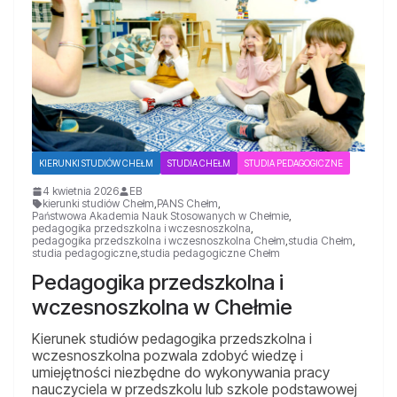
KIERUNKI STUDIÓW CHEŁM
STUDIA CHEŁM
STUDIA PEDAGOGICZNE
4 kwietnia 2026
EB
kierunki studiów Chełm
,
PANS Chełm
,
Państwowa Akademia Nauk Stosowanych w Chełmie
,
pedagogika przedszkolna i wczesnoszkolna
,
pedagogika przedszkolna i wczesnoszkolna Chełm
,
studia Chełm
,
studia pedagogiczne
,
studia pedagogiczne Chełm
Pedagogika przedszkolna i
wczesnoszkolna w Chełmie
Kierunek studiów pedagogika przedszkolna i
wczesnoszkolna pozwala zdobyć wiedzę i
umiejętności niezbędne do wykonywania pracy
nauczyciela w przedszkolu lub szkole podstawowej