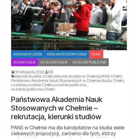
KIERUNKI STUDIÓW
KIERUNKI STUDIÓW CHEŁM
NOWE
STUDIA CHEŁM
UCZELNIE CHEŁM
UCZELNIE PUBLICZNE
16 listopada 2022
EB
kierunki studiów Chełm
,
kierunki studiów w Chełmie
,
PANS Chełm
,
Państwowa Akademia Nauk Stosowanych w Chełmie
,
studia Chełm
,
uczelnie
,
uczelnie Chełm
,
uczelnie publiczne
,
uczelnie publiczne Chełm
Państwowa Akademia Nauk
Stosowanych w Chełmie –
rekrutacja, kierunki studiów
PANS w Chełmie ma dla kandydatów na studia wiele
ciekawych propozycji, zarówno dla tych, którzy