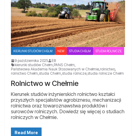
KIERUNKI STUDIÓW CHEŁM
NEW
STUDIA CHEŁM
STUDIA ROLNICZE
9 października 2025
EB
kierunki studiów Chełm
,
PANS Chełm
,
Państwowa Akademia Nauk Stosowanych w Chełmie
,
rolnictwo
,
rolnictwo Chełm
,
studia Chełm
,
studia rolnicze
,
studia rolnicze Chełm
Rolnictwo w Chełmie
Kierunek studiów inżynierskich rolnictwo kształci
przyszłych specjalistów agrobiznesu, mechanizacji
rolnictwa oraz towaroznawstwa produktów i
surowców rolniczych. Dowiedz się więcej o studiach
rolniczych w Chełmie.
Read More