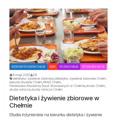
KIERUNKI STUDIÓW CHEŁM
NEW
STUDIA CHEŁM
STUDIA ROLNICZE
9 maja 2025
EB
dietetyka i żywienie zbiorowe
,
dietetyka i żywienie zbiorowe Chełm
,
kierunki studiów Chełm
,
PANS Chełm
,
Państwowa Akademia Nauk Stosowanych w Chełmie
,
studia Chełm
,
studia rolnicze
,
studia rolnicze Chełm
Dietetyka i żywienie zbiorowe w
Chełmie
Studia inżynierskie na kierunku dietetyka i żywienie