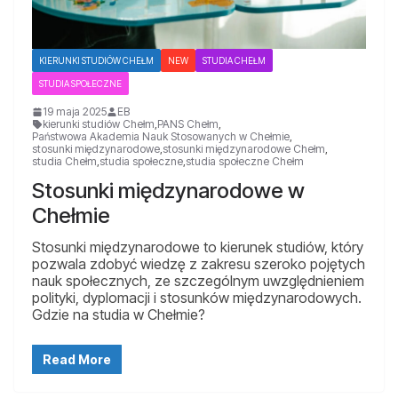
KIERUNKI STUDIÓW CHEŁM
NEW
STUDIA CHEŁM
STUDIA SPOŁECZNE
19 maja 2025
EB
kierunki studiów Chełm
,
PANS Chełm
,
Państwowa Akademia Nauk Stosowanych w Chełmie
,
stosunki międzynarodowe
,
stosunki międzynarodowe Chełm
,
studia Chełm
,
studia społeczne
,
studia społeczne Chełm
Stosunki międzynarodowe w
Chełmie
Stosunki międzynarodowe to kierunek studiów, który
pozwala zdobyć wiedzę z zakresu szeroko pojętych
nauk społecznych, ze szczególnym uwzględnieniem
polityki, dyplomacji i stosunków międzynarodowych.
Gdzie na studia w Chełmie?
Read More