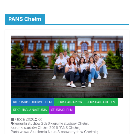
PANS Chełm
KIERUNKI STUDIÓW CHEŁM
REKRUTACJA 2026
REKRUTACJA CHEŁM
REKRUTACJA NA STUDIA
STUDIA CHEŁM
7 lipca 2026
KK
kierunki studiów 2026
,
kierunki studiów Chełm
,
kierunki studiów Chełm 2026
,
PANS Chełm
,
Państwowa Akademia Nauk Stosowanych w Chełmie
,