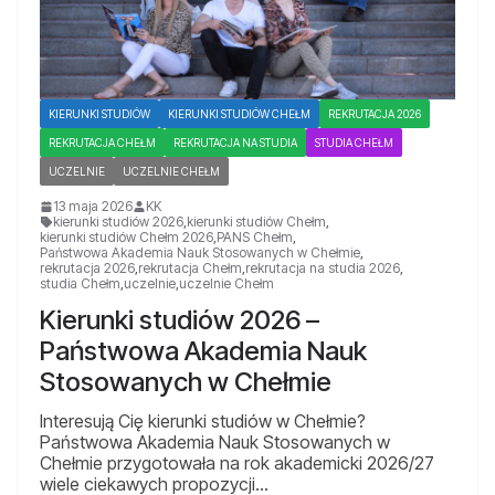
KIERUNKI STUDIÓW
KIERUNKI STUDIÓW CHEŁM
REKRUTACJA 2026
REKRUTACJA CHEŁM
REKRUTACJA NA STUDIA
STUDIA CHEŁM
UCZELNIE
UCZELNIE CHEŁM
13 maja 2026
KK
kierunki studiów 2026
,
kierunki studiów Chełm
,
kierunki studiów Chełm 2026
,
PANS Chełm
,
Państwowa Akademia Nauk Stosowanych w Chełmie
,
rekrutacja 2026
,
rekrutacja Chełm
,
rekrutacja na studia 2026
,
studia Chełm
,
uczelnie
,
uczelnie Chełm
Kierunki studiów 2026 –
Państwowa Akademia Nauk
Stosowanych w Chełmie
Interesują Cię kierunki studiów w Chełmie?
Państwowa Akademia Nauk Stosowanych w
Chełmie przygotowała na rok akademicki 2026/27
wiele ciekawych propozycji…