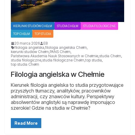
KIERUNKI STUDIÓW CHEŁM
STUDIA CHEŁM
STUDIA FILOLOGICZNE
TOP CHEŁM
TOP STUDIA
20 marca 2026
EB
filologia angielska
,
filologia angielska Chełm
,
kierunki studiów Chełm
,
PANS Chełm
,
Państwowa Akademia Nauk Stosowanych w Chełmie
,
studia Chełm
,
studia filologiczne
,
studia filologiczne Chełm
,
top studia
,
top studia Chełm
Filologia angielska w Chełmie
Kierunek filologia angielska to studia przygotowujące
przyszłych tłumaczy, analityków, pracowników
administracji, czy znawców kultury. Perspektywy
absolwentów anglistyki są naprawdę imponująco
szerokie! Gdzie na studia w Chełmie?
Read More