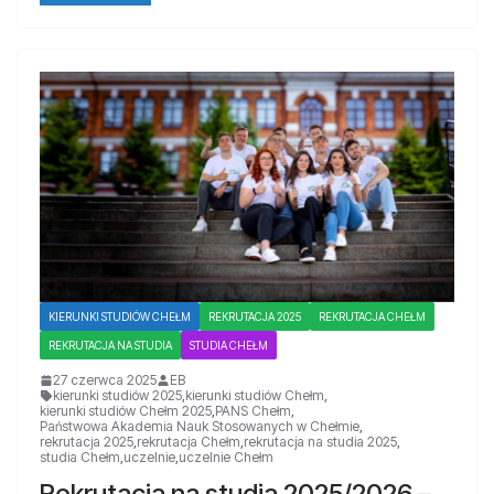
KIERUNKI STUDIÓW CHEŁM
REKRUTACJA 2025
REKRUTACJA CHEŁM
REKRUTACJA NA STUDIA
STUDIA CHEŁM
27 czerwca 2025
EB
kierunki studiów 2025
,
kierunki studiów Chełm
,
kierunki studiów Chełm 2025
,
PANS Chełm
,
Państwowa Akademia Nauk Stosowanych w Chełmie
,
rekrutacja 2025
,
rekrutacja Chełm
,
rekrutacja na studia 2025
,
studia Chełm
,
uczelnie
,
uczelnie Chełm
Rekrutacja na studia 2025/2026 –