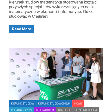
Kierunek studiów matematyka stosowana kształci
przyszłych specjalistów wykorzystujących nauki
matematyczne w ekonomii i informatyce. Gdzie
studiować w Chełmie?
Read More
KIERUNKI STUDIÓW
KIERUNKI STUDIÓW CHEŁM
NOWE
REKRUTACJA 2024
STUDIA CHEŁM
UCZELNIE
UCZELNIE CHEŁM