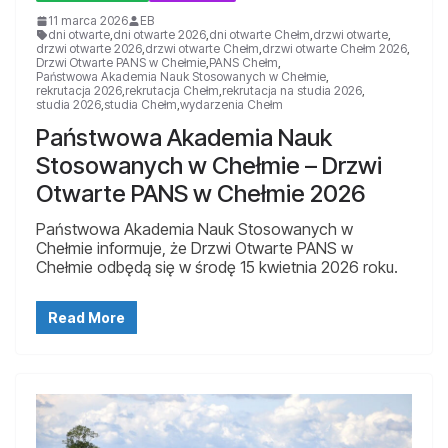
11 marca 2026
EB
dni otwarte
,
dni otwarte 2026
,
dni otwarte Chełm
,
drzwi otwarte
,
drzwi otwarte 2026
,
drzwi otwarte Chełm
,
drzwi otwarte Chełm 2026
,
Drzwi Otwarte PANS w Chełmie
,
PANS Chełm
,
Państwowa Akademia Nauk Stosowanych w Chełmie
,
rekrutacja 2026
,
rekrutacja Chełm
,
rekrutacja na studia 2026
,
studia 2026
,
studia Chełm
,
wydarzenia Chełm
Państwowa Akademia Nauk
Stosowanych w Chełmie – Drzwi
Otwarte PANS w Chełmie 2026
Państwowa Akademia Nauk Stosowanych w
Chełmie informuje, że Drzwi Otwarte PANS w
Chełmie odbędą się w środę 15 kwietnia 2026 roku.
Read More