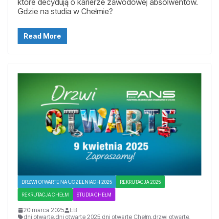
które decydują o karierze zawodowej absolwentów.
Gdzie na studia w Chełmie?
Read More
DRZWI OTWARTE NA UCZELNIACH 2025
REKRUTACJA 2025
REKRUTACJA CHEŁM
STUDIA CHEŁM
20 marca 2025
EB
dni otwarte
,
dni otwarte 2025
,
dni otwarte Chełm
,
drzwi otwarte
,