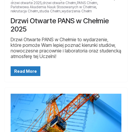
drzwi otwarte 2025
,
drzwi otwarte Chełm
,
PANS Chełm
,
Państwowa Akademia Nauk Stosowanych w Chełmie
,
rekrutacja Chełm
,
studia Chełm
,
wydarzenia Chełm
Drzwi Otwarte PANS w Chełmie
2025
Drzwi Otwarte PANS w Chełmie to wydarzenie,
które pomoże Wam lepiej poznać kierunki studiów,
nowoczesne pracownie i laboratoria oraz studencką
atmosferę tej Uczelni!
Read More