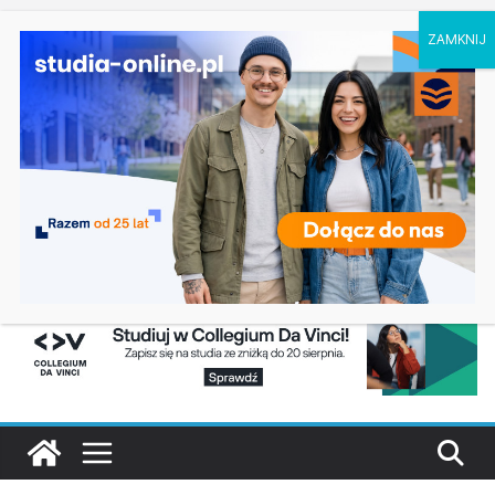
niedziela, 9 sierpnia, 2026
Geografia w Gdańsku
Ostatnie
Rekrutacja na studia 2026/2027 – WSJO –
wpisy:
Wyższa Szkoła Języków Obcych w Poznaniu
Logistyka w Koszalinie
Informatyka w Nysie
Filozofia w Szczecinie