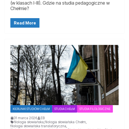
(w klasach I-III). Gdzie na studia pedagogiczne w
Chełmie?
Read More
KIERUNKI STUDIÓW CHEŁM
STUDIA CHEŁM
STUDIA FILOLOGICZNE
31 marca 2026
EB
filologia słowiańska
,
filologia słowiańska Chełm
,
filologia słowiańska translatoryczna
,