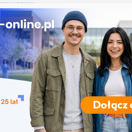
nika w Szczecinie
ekrutacja na studia na UJD – Uniwersytet Jana
 Częstochowie
gia – Uniwersytet Przyrodniczy w Poznaniu
e w turystyce w Katowicach
 Uniwersytet Wrocławski
RODZAJE STUDIÓW
REKRUTACJA
DRZWI OTWARTE
TO
ospodarujących Zielona Góra