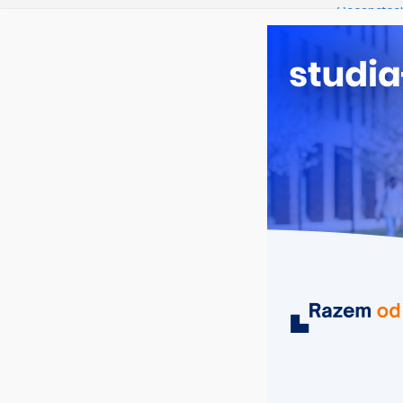
sobota, 8 sierpnia, 2026
Ostatnie wpisy:
Oceanotech
Dodatkowa r
Długosza w
Biotechnolo
Zarządzani
Turystyka –
MIASTA
UCZELNIE
KIERUNKI
rachunkowość i finanse podmiotów g