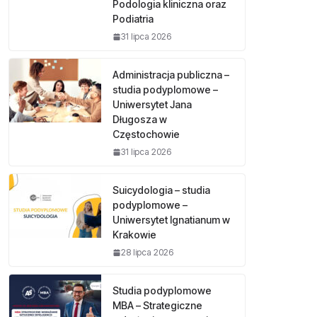
Podologia kliniczna oraz
Podiatria
31 lipca 2026
Administracja publiczna –
studia podyplomowe –
Uniwersytet Jana
Długosza w
Częstochowie
31 lipca 2026
Suicydologia – studia
podyplomowe –
Uniwersytet Ignatianum w
Krakowie
28 lipca 2026
Studia podyplomowe
MBA – Strategiczne