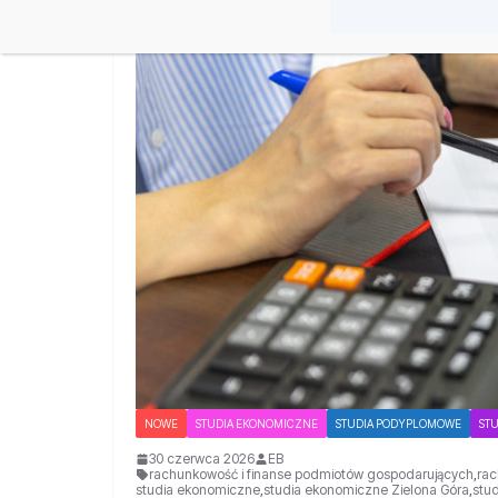
NOWE
STUDIA EKONOMICZNE
STUDIA PODYPLOMOWE
STU
30 czerwca 2026
EB
rachunkowość i finanse podmiotów gospodarujących
,
rac
studia ekonomiczne
,
studia ekonomiczne Zielona Góra
,
stu