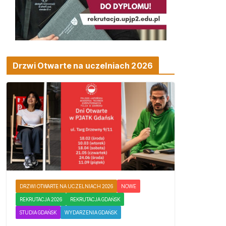
Drzwi Otwarte na uczelniach 2026
DRZWI OTWARTE NA UCZELNIACH 2026
NOWE
REKRUTACJA 2026
REKRUTACJA GDAŃSK
STUDIA GDAŃSK
WYDARZENIA GDAŃSK